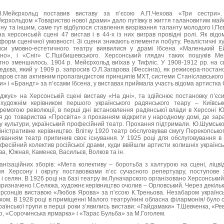
В.Мейєрхольд поставив виставу за п’єсою А.П.Чехова «Три сестри».
йєрхольдом «Товариство нової драми» дало путівку в життя талановитим майс
ну та іншим, саме тут відбулося ставлення визрівання таланту молодого І.Пє
 херсонській сцені 47 вистав і в 44-х із них виграв провідні ролі. Як від
орм сценічної умовності. Зі сцени зникають елементи побуту. Реалістичні 
си умовно-естетичного театру виявилися у драмі Ібсена «Маленький 
но», і «Сніг» С.Пшібишевського. Херсонський глядач таких пошуків М
ітно зменшилось. 1904 р. Мейєрхольд виїхав у Тифліс. У 1908-1912 рр. на с
дєва, який у 1909 р. запросив О.Л.Загарова (Фессінга), як режисера-постан
гаров став активним пропагандистом принципів МХТ, системи Станіславського.
и» і «Брандт» за п’єсами Ібсена, у виставах приймала участь відома артистка
джує» на Херсонській сцені виставу «На дні», та здійснює постановку п’єс
художнім керівником першого українського радянського теару – Київськог
еремогою революції, в перші дні встановлення радянської влади в Херсоні 
я до товариства «Просвіта» з проханням відкрити у народному домі, де зара
ку культури, український професійний театр. Прохання підтримали. Ю.Шумсь
іністративне керівництво. Влітку 1920 театр обслуговував смугу Перекопськог
одуванням театр припинив своє існування. У 1925 році для обслуговування в
фесійний колектив російської драми, куди ввійшли артисти колишніх українсько
а, Южная, Каменєв, Васильєв, Волков та ін.
анізаційних зборів: «Мета колективу – боротьба з халтурою на сцені, ліцві
ня Херсону і округу поставовками п’єс сучасного репертуару, поступове
 і селян. В 1926 році на базі театру ім.Луначарского організовано Херсонськи
призначено І.Селюка, художнє керівництво очолив – Орловський. Через декілька
херсонців виставою «Любов Ярова» за п’єсою К.Треньова. Незабаром українсь
хом. В 1928 році в приміщенні Малого театру/нині обласна філармонія/ було 
раїнської трупи в перші роки з’явились вистави: «Гайдамаки» Т.Шевченка, «Ре
, «Сорочинська ярмарка» і «Тарас Бульба» за М.Гоголем.