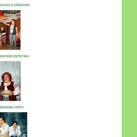
театру в обличчях
анская рулетка»
дашева сім'я»