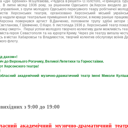
а «Дні Турбіних» М.Булгакова, «Чудеса в решеті» О.Толстого, «Принцеса Тур
і. В липні місяці 1936 року, за рішенням Одеського (м.Херсон входило до 
правління, з групи молодого Одеського пересувного теару робітничої молоді
стів Херсонських театрів, організовано Херсонський міський українсь
 надали краще театральне приміщення в М.Херсоні, в якому раніше працювал
ерсона повернувся артист В.Данченко, поповнили трупу здібні актори з
В.Свєтланова, Г.Шевченко, О.Каро. 6 листопада 1936 р. Херсонський театр пока
жці смерті». Перші успіхи молодого творчого колективу дали можливість теат
о міста-героя Севастополя та на курорти Криму. Через рік театру випала чес
ь в містах Хабаровськ та Владивосток, творчий колектив обслуговує воїнів Дал
кого флоту.
ід дахом»!
річ до Верхнього Рогачику, Великої Лепетихи та Горностаївки.
от Херсонского театра!
!
бласний академічний музично-драматичний театр імені Миколи Куліш
вихідних з 9:00 до 19:00
ласний академічний музично-драматичний теат