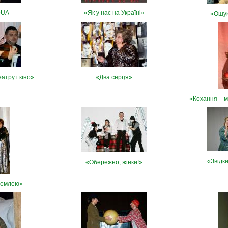
@UA
«Як у нас на Україні»
«Ошук
атру і кіно»
«Два серця»
«Кохання – м
«Звідк
«Обережно, жінки!»
землею»