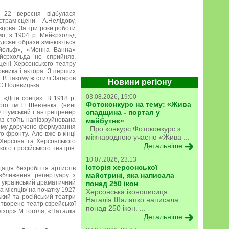
 22 вересня відбулася
трам сцени – А.Нелідову,
вцова. За три роки роботи
омо, з 1904 р. Мейєрзольд
художні образи змінюються
Ейольф», «Монна Ванна»
ейєрхольда не сприйняв,
цені Херсонського театру
овника і актора. З перших
 В такому ж стилі Загаров
Новини регіону
 С.Полевицька.
03.08.2026, 19:00
и «Діти сонця». В 1918 р.
Фотоконкурс на тему: «Жива
о ім.Т.Г.Шевченка (нині
спадщина - портал у
Ю.Шумський і антрепренер
з стоїть напівзруйнована
майбутнє»
кому доручено формування
Про конкурс Фотоконкурс з
о фронту. Але вже в кінці
міжнародною участю «Жива ...
 Херсона та Херсонського
Детальніше
го і російського театрів:
10.07.2026, 23:13
Історія херсонської
дація безробіття артистів
майстрині, яка написала
 зближення репертуару з
й український драматичний
понад 250 ікон
 місяців/ на початку 1927
Херсонська іконописиця
кий та російський театри
Наталія Шалапко написала
створено театр єврейської
понад 250 ікон. ...
візор» М.Гоголя, «Наталка
Детальніше