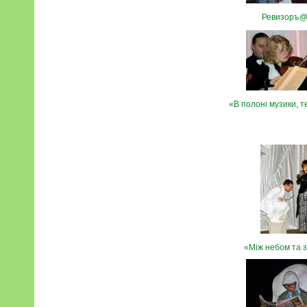
Ревизоръ
«В полоні музики, те
«Між небом та 