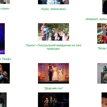
сторія»
«Куба, любов моя»
«Фаворит, княз
Проект «Театральний майданчик на лоні
"Вісім
природи»
т Пиаф»
"
"Дядечків сон"