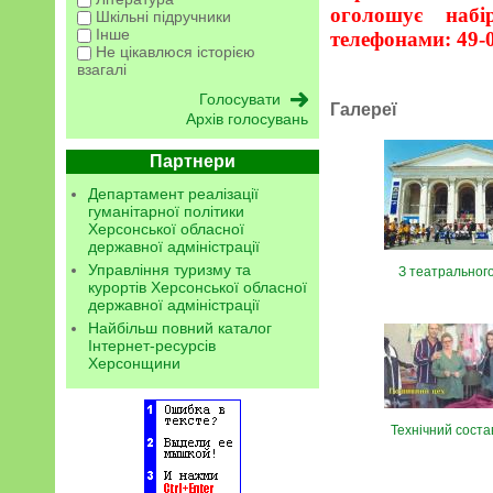
оголошує набі
Шкільні підручники
Інше
телефонами: 49-0
Не цікавлюся історією
взагалі
Галереї
Архів голосувань
Партнери
Департамент реалізації
гуманітарної політики
Херсонської обласної
державної адміністрації
Управління туризму та
З театральног
курортів Херсонської обласної
державної адміністрації
Найбільш повний каталог
Інтернет-ресурсів
Херсонщини
Технічний соста