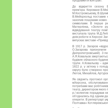
продовжити контракт.
До відкриття сезону 
прем’єра. Кероване В.Ме
М.Костромському, В.Шухмі
В.Мейєрхольд поставив на
захопив пошуками нових ф
символами. В перше ри
Матерлінка, «Золоте ру
відвідування театру пом
виступала трупа М.Д.Лебе
днів роботи в Херсоні За
випускає вистави «Привід
В 1917 р. Загаров «відро
О.Загарова призначили 
Дніпропетровський). З п
А.Я.Ковальов звертаютьс
будівля обласного будин
трупи. А.Ковальову – адм
1822 р. у зв’язку з гол
округу було створено про
Лютов, Михайлов, Артуров
Як свідчить протокол орг
мХерсона, обслуговуван
потребами мас робітників
театр, директором якого 
р./ колектив порадував 
об’єднались під одним да
оперети. В репертуарі ук
Полтавка» Котляревського