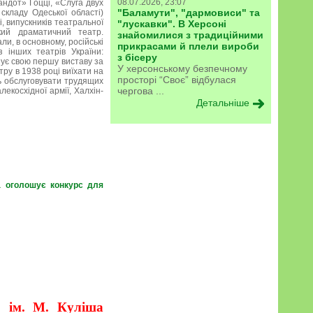
08.07.2026, 23:07
андот» Гоцці, «Слуга двух
"Баламути", "дармовиси" та
складу Одеської області)
, випускників театральної
"лускавки". В Херсоні
кий драматичний театр.
знайомилися з традиційними
и, в основному, російські
прикрасами й плели вироби
 інших театрів України:
з бісеру
зує свою першу виставу за
У херсонському безпечному
ру в 1938 році виїхати на
просторі “Своє” відбулася
ть обслуговувати трудящих
чергова ...
екосхідної армії, Халхін-
Детальніше
а оголошує конкурс для
р ім. М. Куліша