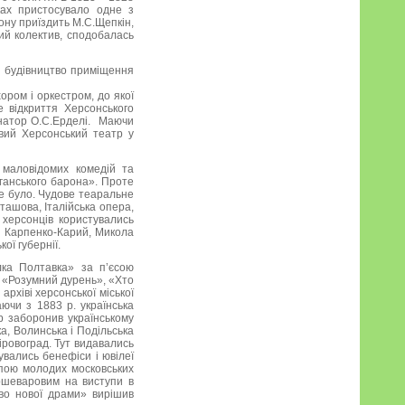
ках пристосувало одне з
сону приїздить М.С.Щепкін,
кий колектив, сподобалась
ні будівництво приміщення
ором і оркестром, до якої
е відкриття Херсонського
рнатор О.С.Ерделі. Маючи
овий Херсонський театр у
а маловідомих комедій та
иганського барона». Проте
 не було. Чудове теаральне
ташова, Італійська опера,
 херсонців користувались
ан Карпенко-Карий, Микола
ої губернії.
лка Полтавка» за п’єсою
», «Розумний дурень», «Хто
рхіві херсонської міської
аючи з 1883 р. українська
р заборонив українському
а, Волинська і Подільська
іровоград. Тут видавались
увались бенефіси і ювілеї
упою молодих московських
ошеваровим на виступи в
во нової драми» вирішив