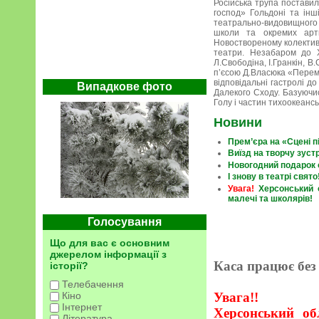
Російська трупа поставил
господ» Гольдоні та інш
театрально-видовищного у
школи та окремих арти
Новоствореному колективу
театри. Незабаром до Х
Л.Свободіна, І.Гранкін, 
п’єсою Д.Власюка «Перемо
відповідальні гастролі д
Випадкове фото
Далекого Сходу. Базуючис
Голу і частин тихоокеансь
Новини
Прем’єра на «Сцені п
Виїзд на творчу зуст
Новогодний подарок 
І знову в театрі свято
Увага!
Херсонський о
малечі та школярів!
Голосування
Що для вас є основним
джерелом інформації з
Каса працює без 
історії?
Телебачення
Увага!!
Кіно
Інтернет
Херсонський об
Література