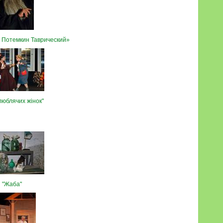
ь Потемкин Таврический»
 люблячих жінок"
"Жаба"