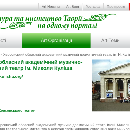
Art-Новини
Art-Блог
Гостьова
Про проект
сті
Art-Організації
Art-Теми
> Херсонський обласний академічний музичний драматичний театр ім. Н. Кул
обласний академічний музично-
ий театр ім. Миколи Куліша
kulisha.org/
 Херсонського театру
рсонський обласний академічний музично-драматичний театр імені Миколи
рія театрального мистецтва в Херсоні своїм корінням сягає 30-х років минуло