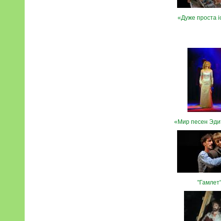
«Дуже проста і
«Мир песен Эди
"Гамлет