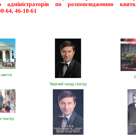
р адміністраторів по розповсюдженню квитк
0-64, 46-10-61
о життя
Творчий склад театру
в театру