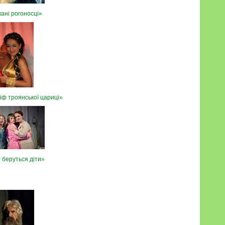
ані рогоносці»
іф троянської цариці»
и беруться діти»