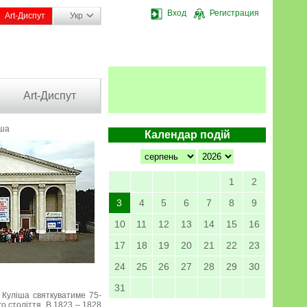
Вход
Регистрация
Art-Диспут
Укр
Art-Диспут
іша
Календар подій
1
2
3
4
5
6
7
8
9
10
11
12
13
14
15
16
17
18
19
20
21
22
23
24
25
26
27
28
29
30
31
 Куліша святкуватиме 75-
го століття. В 1823 – 1828