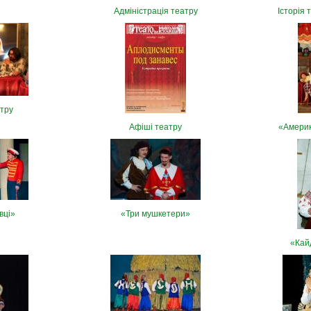
Адміністрація театру
Історія 
атру
Афіші театру
«Америк
вці»
«Три мушкетери»
«Кай