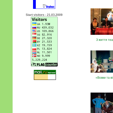
Start visitors - 21.03.2009
З життя те
«Вовки та ві