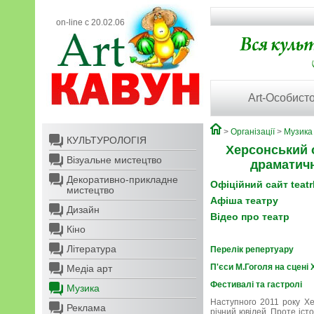
on-line с 20.02.06
Art-Особисто
>
Організації
>
Музика
КУЛЬТУРОЛОГІЯ
Херсонський 
Візуальне мистецтво
драматичн
Декоративно-прикладне
Офіційний сайт teatr
мистецтво
Афіша театру
Дизайн
Відео про театр
Кіно
Література
Перелік репертуару
П'єси М.Гоголя на сцені
Медіа арт
Фестивалі та гастролі
Музика
Наступного 2011 року Хе
Реклама
річний ювілей. Проте істо