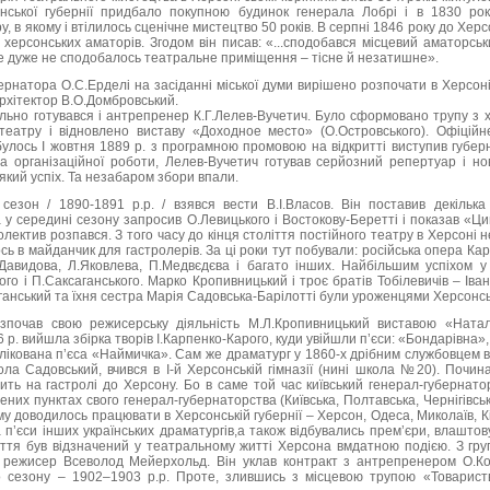
нської губернії придбало покупною будинок генерала Лобрі і в 1830 ро
, в якому і втілилось сценічне мистецтво 50 років. В серпні 1846 року до Хер
 херсонських аматорів. Згодом він писав: «...сподобався місцевий аматорсь
ле дуже не сподобалось театральне приміщення – тісне й незатишне».
убернатора О.С.Ерделі на засіданні міської думи вирішено розпочати в Херсо
архітектор В.О.Домбровський.
льно готувався і антрепренер К.Г.Лелев-Вучетич. Було сформовано трупу з х
еатру і відновлено виставу «Доходное место» (О.Островського). Офіційн
булось І жовтня 1889 р. з програмною промовою на відкритті виступив губе
та організаційної роботи, Лелев-Вучетич готував серйозний репертуар і н
кий успіх. Та незабаром збори впали.
езон / 1890-1891 р.р. / взявся вести В.І.Власов. Він поставив декільк
у середині сезону запросив О.Левицького і Востокову-Беретті і показав «Ц
олектив розпався. З того часу до кінця століття постійного театру в Херсоні
 в майданчик для гастролерів. За ці роки тут побували: російська опера Кар
Давидова, Л.Яковлева, П.Медвєдєва і багато інших. Найбільшим успіхом у
го і П.Саксаганського. Марко Кропивницький і троє братів Тобілевичів – Ів
анський та їхня сестра Марія Садовська-Барілотті були уроженцями Херсонськ
зпочав свою режисерську діяльність М.Л.Кропивницький виставою «Ната
6 р. вийшла збірка творів І.Карпенко-Карого, куди увійшли п’єси: «Бондарівна
лікована п’єса «Наймичка». Сам же драматург у 1860-х дрібним службовцем в а
кола Садовський, вчився в І-й Херсонській гімназії (нині школа №20). Почин
ить на гастролі до Херсону. Бо в саме той час київський генерал-губернато
ених пунктах свого генерал-губернаторства (Київська, Полтавська, Чернігівськ
му доводилось працювати в Херсонській губернії – Херсон, Одеса, Миколаїв, К
 п’єси інших українських драматургів,а також відбувались прем’єри, влаштов
ліття був відзначений у театральному житті Херсона вмдатною подією. З гр
ав режисер Всеволод Мейерхольд. Він уклав контракт з антрепренером О.К
о сезону – 1902–1903 р.р. Проте, злившись з місцевою трупою «Товарист