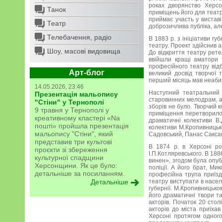
роках дворянство Херсо
Танок
приміщень його для театру
приймає участь у виставі
Театр
доброзичлива публіка, а
Телебачення, радіо
В 1883 р. з ініціативи г
театру. Проект здійснив 
Шоу, масові видовища
До відкриття театру рете
ввійшли кращі аматори т
професійного театру від
Арт-блог
великий досвід творчої 
перший місяць мав неабия
14.05.2026, 23:46
Наступний театральний с
Презентація мальопису
старовинних мелодрам, а 
"Стіни" у Тернополі
зборів не було. Творчий к
9 травня у Тернополі у
приміщення перетворилось
креативному кластері «Na
драматичні колективи В.
пошті» пройшла презентація
колективи М.Кропивницько
мальопису "Стіни", який
Садовський, Панас Саксаг
представив три культові
В 1874 р. в Херсоні ро
проєкти зі збереження
І.П.Котляревського. В 188
культурної спадщини
винен», згодом була опуб
Херсонщини. Як це було:
поліції. А його брат, Ми
детальніше за посиланням.
професійна трупа приїзд
Детальніше
театру виступати в насел
губернії. М.Кропивницько
його драматичні твори та
акторів. Початок 20 сто
акторів до міста приїх
Херсоні протягом одног