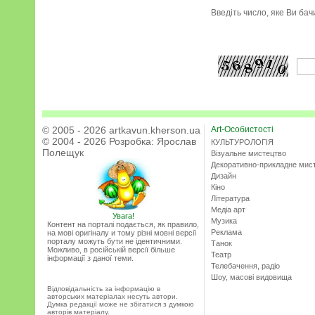
Введіть число, яке Ви ба
© 2005 - 2026 artkavun.kherson.ua
Art-Особистості
© 2004 - 2026 Розробка:
Ярослав
КУЛЬТУРОЛОГІЯ
Полещук
Візуальне мистецтво
Декоративно-прикладне мис
Дизайн
Кіно
Література
Медіа арт
Увага!
Музика
Контент на порталі подається, як правило,
Реклама
на мові оригіналу и тому різні мовні версії
порталу можуть бути не ідентичними.
Танок
Можливо, в російській версії більше
Театр
інформації з даної теми.
Телебачення, радіо
Шоу, масові видовища
Відповідальність за інформацію в
авторських матеріалах несуть автори.
Думка редакції може не збігатися з думкою
авторів матеріалу.