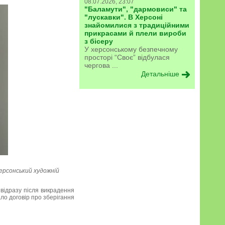
08.07.2026, 23:07
"Баламути", "дармовиси" та
"лускавки". В Херсоні
знайомилися з традиційними
прикрасами й плели вироби
з бісеру
У херсонському безпечному
просторі “Своє” відбулася
чергова ...
Детальніше
ерсонський художній
 відразу після викрадення
ало договір про зберігання