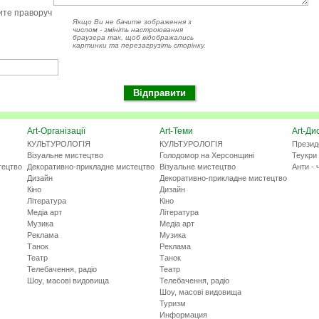
чите праворуч
Якщо Ви не бачите зображення з
числом - змініть настроювання
браузера так, щоб відображались
картинки та перезагрузіть сторінку.
Art-Організації
Art-Теми
Art-Ди
КУЛЬТУРОЛОГІЯ
КУЛЬТУРОЛОГІЯ
Презид
Візуальне мистецтво
Голодомор на Херсонщині
Теукри 
тецтво
Декоративно-прикладне мистецтво
Візуальне мистецтво
Анти - 
Дизайн
Декоративно-прикладне мистецтво
Кіно
Дизайн
Література
Кіно
Медіа арт
Література
Музика
Медіа арт
Реклама
Музика
Танок
Реклама
Театр
Танок
Телебачення, радіо
Театр
Шоу, масові видовища
Телебачення, радіо
Шоу, масові видовища
Туризм
Информация