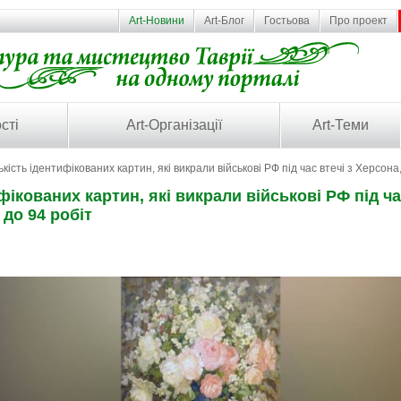
Art-Новини
Art-Блог
Гостьова
Про проект
сті
Art-Організації
Art-Теми
ькість ідентифікованих картин, які викрали військові РФ під час втечі з Херсона
фікованих картин, які викрали військові РФ під ча
 до 94 робіт