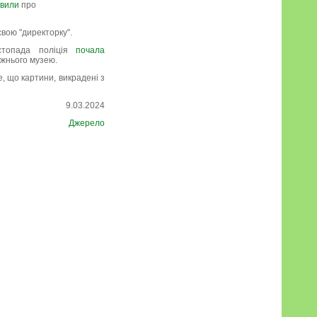
явили
про
вою "директорку".
стопада поліція
почала
ожнього музею.
, що картини, викрадені з
9.03.2024
Джерело