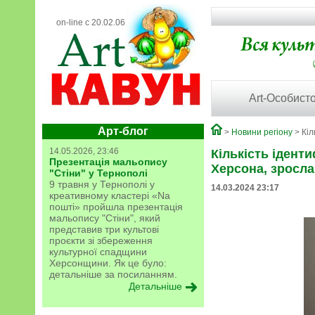
on-line с 20.02.06
Art-Особисто
Арт-блог
>
Новини регіону
> Кіл
14.05.2026, 23:46
Кількість іденти
Презентація мальопису
Херсона, зросла
"Стіни" у Тернополі
9 травня у Тернополі у
14.03.2024 23:17
креативному кластері «Na
пошті» пройшла презентація
мальопису "Стіни", який
представив три культові
проєкти зі збереження
культурної спадщини
Херсонщини. Як це було:
детальніше за посиланням.
Детальніше