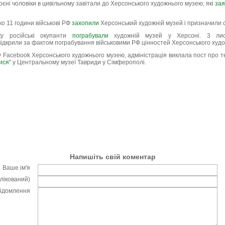
оєні чоловіки в цивільному завітали до Херсонського художнього музею, які
за
ко 11 години військові РФ
захопили
Херсонський художній музей і призначили с
у російські окупанти
пограбували
художній музей у Херсоні. 3 ли
відкрили за фактом пограбування військовими РФ цінностей Херсонського худ
 у Facebook Херсонського художнього музею, адміністрація виклала пост про те
ися
" у Центральному музеї Тавриди у Сімферополі.
Напишіть свій коментар
Ваше ім'я
блікований)
відомлення