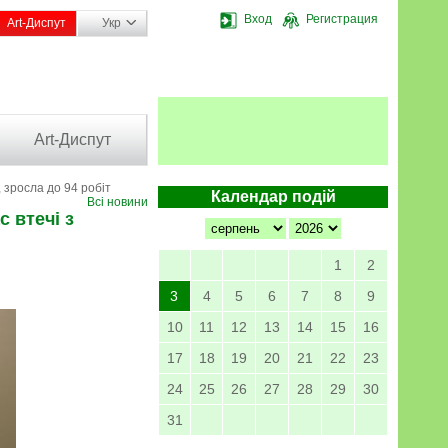
Вход
Регистрация
Art-Диспут
Укр
Art-Диспут
, зросла до 94 робіт
Календар подій
Всі новини
с втечі з
1
2
3
4
5
6
7
8
9
10
11
12
13
14
15
16
17
18
19
20
21
22
23
24
25
26
27
28
29
30
31