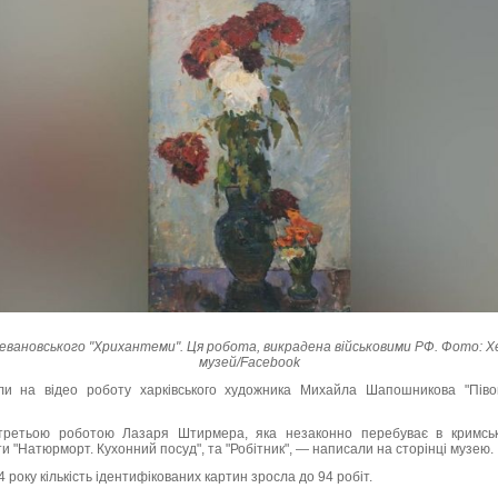
вановського "Хрихантеми". Ця робота, викрадена військовими РФ. Фото: Х
музей/Facebook
ли на відео роботу харківського художника Михайла Шапошникова "Піво
 третьою роботою Лазаря Штирмера, яка незаконно перебуває в кримсь
и "Натюрморт. Кухонний посуд", та "Робітник", — написали на сторінці музею.
року кількість ідентифікованих картин зросла до 94 робіт.