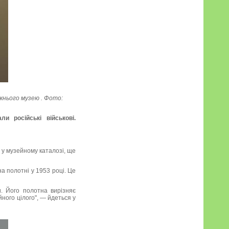
жнього музею . Фото:
и російські військові.
 у музейному каталозі, ще
а полотні у 1953 році. Це
. Його полотна вирізняє
ного цілого", — йдеться у