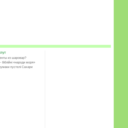
спут
енты из шаровар?
- біблійні «народи моря»
чумаки пустелі Сахари