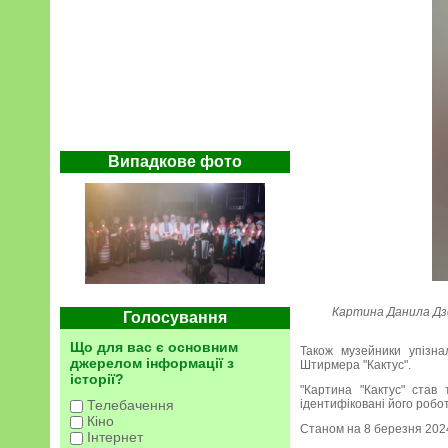
Випадкове фото
Картина Данила Дзе
Голосування
Що для вас є основним
Також музейники упізна
джерелом інформації з
Штирмера "Кактус".
історії?
"Картина "Кактус" став
ідентифіковані його робот
Телебачення
Кіно
Станом на 8 березня 2024 
Інтернет