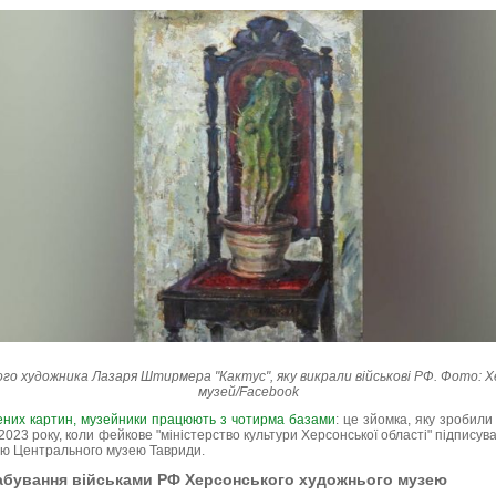
го художника Лазаря Штирмера "Кактус", яку викрали військові РФ. Фото: Х
музей/Facebook
дених картин, музейники працюють з чотирма базами
: це зйомка, яку зробили
я 2023 року, коли фейкове "міністерство культури Херсонської області" підписув
єю Центрального музею Тавриди.
абування військами РФ Херсонського художнього музею