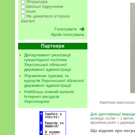
Література
Шкільні підручники
Інше
Не цікавлюся історією
взагалі
Архів голосувань
Партнери
Департамент реалізації
гуманітарної політики
Херсонської обласної
державної адміністрації
Управління туризму та
курортів Херсонської обласної
державної адміністрації
Найбільш повний каталог
Інтернет-ресурсів
Херсонщини
Картина херсонсько
Для ідентифікації викра
колекції, потім — 1 квітн
музейних робіт з дирекці
Що відомо про погр