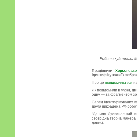
Робота художника Ми
Працівники
Херсонськ
Ідентифікували їх зобра
Про це
повідомляється
на
Як повідомили в музеї, д
одну — за фрагментом з
Серед ідентифікованих ка
друга викрадена РФ робо
"Данило Дзеваноський п
своєрідна творча манера 
дописі.