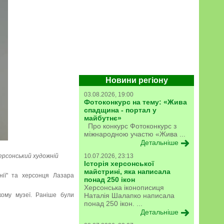
Новини регіону
03.08.2026, 19:00
Фотоконкурс на тему: «Жива
спадщина - портал у
майбутнє»
Про конкурс Фотоконкурс з
міжнародною участю «Жива ...
Детальніше
ерсонський художній
10.07.2026, 23:13
Історія херсонської
майстрині, яка написала
нії" та херсонця Лазара
понад 250 ікон
Херсонська іконописиця
кому музеї. Раніше були
Наталія Шалапко написала
понад 250 ікон. ...
Детальніше