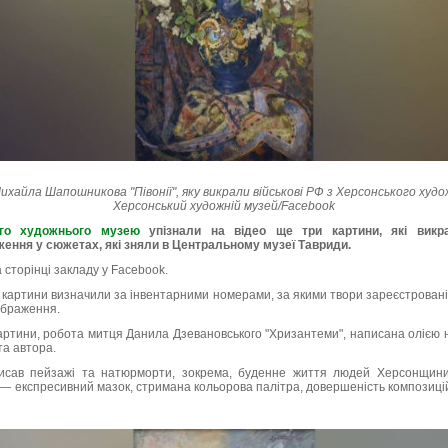
хайла Шапошникова "Півонії", яку викрали військові РФ з Херсонського худо
Херсонський художній музей/Facebook
ого художнього музею
упізнали на відео ще три картини, які викрал
ження у сюжетах, які зняли в Центральному музеї Тавриди.
 сторінці закладу у Facebook.
ві картини визначили за інвентарними номерами, за якими твори зареєстровані
ображення.
ртини, робота митця Данила Дзевановського "Хризантеми", написана олією н
та автора.
исав пейзажі та натюрморти, зокрема, буденне життя людей Херсонщини
— експресивний мазок, стримана кольорова палітра, довершеність композицій