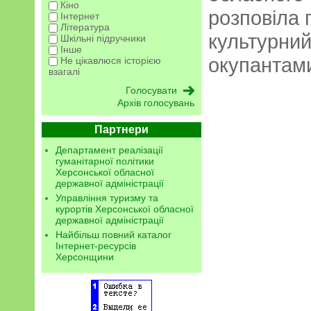
Кіно
розповіла
Інтернет
Література
культурний
Шкільні підручники
Інше
окупантам
Не цікавлюся історією
взагалі
Архів голосувань
Партнери
Департамент реалізації
гуманітарної політики
Херсонської обласної
державної адміністрації
Управління туризму та
курортів Херсонської обласної
державної адміністрації
Найбільш повний каталог
Інтернет-ресурсів
Херсонщини