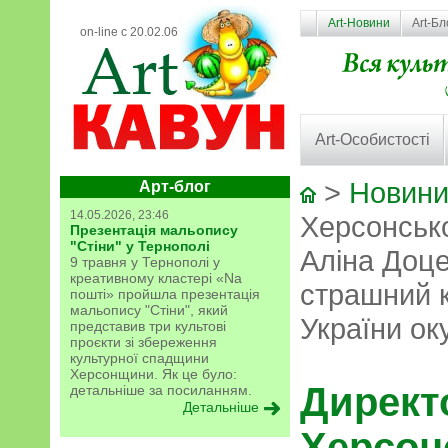
Art-Новини
Art-Бл
on-line с 20.02.06
Art-Особистості
>
Новини
Арт-блог
14.05.2026, 23:46
Херсонськ
Презентація мальопису
"Стіни" у Тернополі
Аліна Доце
9 травня у Тернополі у
креативному кластері «Na
страшний 
пошті» пройшла презентація
мальопису "Стіни", який
України о
представив три культові
проєкти зі збереження
культурної спадщини
Херсонщини. Як це було:
Директ
детальніше за посиланням.
Детальніше
Херсон