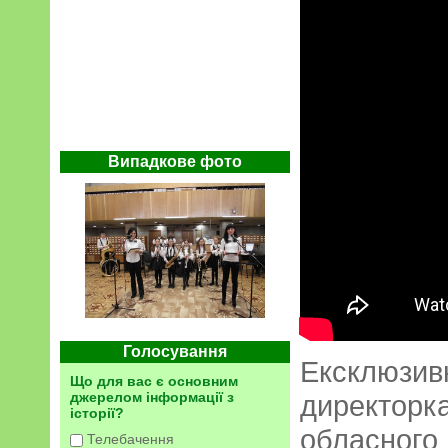
Випадкове фото
Голосування
Ексклюзивн
Що для вас є основним
джерелом інформації з
директорк
історії?
обласного
Телебачення