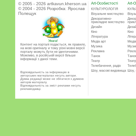
© 2005 - 2026 artkavun.kherson.ua
Art-Особистості
Art-О
© 2004 - 2026 Розробка:
Ярослав
КУЛЬТУРОЛОГІЯ
КУЛЬ
Полещук
Візуальне мистецтво
Візу
Декоративно-
Деко
прикладне мистецтво
прик
Дизайн
Диза
Кіно
Кіно
Література
Літер
Увага!
Медіа арт
Медіа
Контент на порталі подається, як правило,
Музика
Музи
на мові оригіналу и тому різні мовні версії
Реклама
Рекл
порталу можуть бути не ідентичними.
Можливо, в російській версії більше
Танок
Тано
інформації з даної теми.
Театр
Теат
Телебачення, радіо
Телеб
Шоу, масові видовища
Шоу,
Відповідальність за інформацію в
авторських матеріалах несуть автори.
Думка редакції може не збігатися з думкою
авторів матеріалу.
Відповідальність за зміст реклами несуть
рекламодавці.