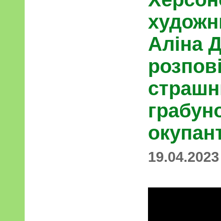
художн
Аліна 
розпов
страшн
грабуно
окупан
19.04.2023