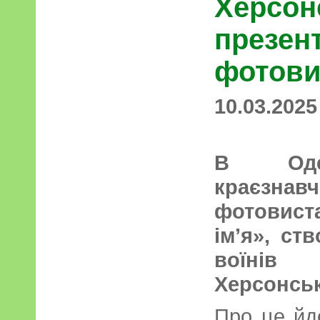
Херсон
презен
фотови
10.03.2025
В Одес
краєзна
фотовиста
імʼя», ст
воїнів 
Херсонськ
Про це йд