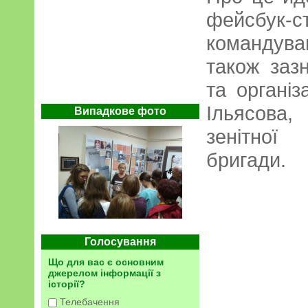
фейсбук-
командув
також заз
та організ
Ільясова
Випадкове фото
зенітної
бригади.
Голосування
Що для вас є основним
джерелом інформації з
історії?
Телебачення