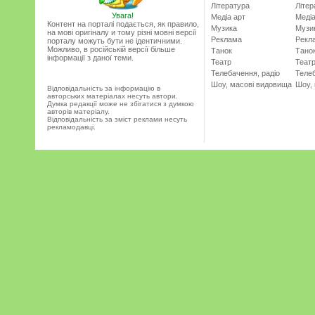
Література
Літер
Увага!
Медіа арт
Медіа
Контент на порталі подається, як правило,
Музика
Музи
на мові оригіналу и тому різні мовні версії
Реклама
Рекл
порталу можуть бути не ідентичними.
Можливо, в російській версії більше
Танок
Тано
інформації з даної теми.
Театр
Теат
Телебачення, радіо
Телеб
Шоу, масові видовища
Шоу,
Відповідальність за інформацію в
авторських матеріалах несуть автори.
Думка редакції може не збігатися з думкою
авторів матеріалу.
Відповідальність за зміст реклами несуть
рекламодавці.