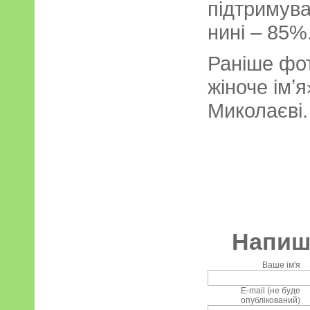
підтримува
нині – 85%
Раніше фо
жіноче імʼ
Миколаєві.
Напиші
Ваше ім'я
E-mail (не буде
опублікований)