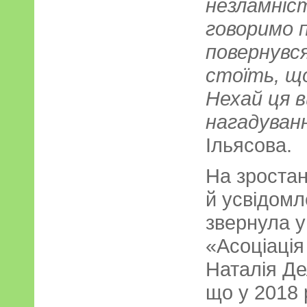
незламніст
говоримо 
повернувся
стоїть, щ
Нехай ця 
нагадуван
Ільясова.
На зростан
й усвідомл
звернула у
«Асоціація
Наталія Де
що у 2018 