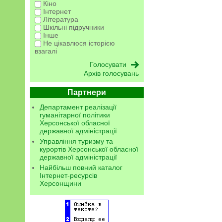
Кіно
Інтернет
Література
Шкільні підручники
Інше
Не цікавлюся історією
взагалі
Архів голосувань
Партнери
Департамент реалізації
гуманітарної політики
Херсонської обласної
державної адміністрації
Управління туризму та
курортів Херсонської обласної
державної адміністрації
Найбільш повний каталог
Інтернет-ресурсів
Херсонщини