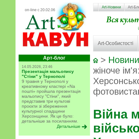
Art-Новини
Art-Бл
on-line с 20.02.06
Art-Особистості
>
Новини
Арт-блог
14.05.2026, 23:46
жіноче ім'
Презентація мальопису
"Стіни" у Тернополі
Херсонсько
9 травня у Тернополі у
креативному кластері «Na
фотовистав
пошті» пройшла презентація
мальопису "Стіни", який
представив три культові
проєкти зі збереження
Війна м
культурної спадщини
Херсонщини. Як це було:
детальніше за посиланням.
військ
Детальніше