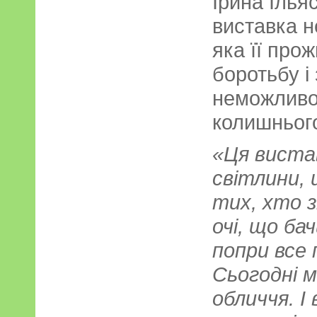
Ірина Ілья
виставка не
яка її прож
боротьбу і 
неможливо
колишнього
«Ця виста
світлини, 
тих, хто з
очі, що ба
попри все
Сьогодні м
обличчя. І