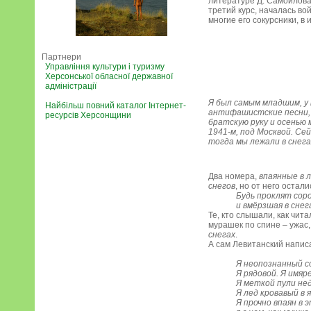
литературе Д. Самойлова,
третий курс, началась во
многие его сокурсники, в
Партнери
Управління культури і туризму
Херсонської обласної державної
адміністрації
Я был самым младшим, у 
Найбільш повний каталог Інтернет-
антифашистские песни, у
ресурсів Херсонщини
братскую руку и осенью 
1941-м, под Москвой. Се
тогда мы лежали в снега
Два номера,
впаянные в 
снегов
, но от него остал
Будь проклят соро
и вмёрзшая в снег
Те, кто слышали, как чита
мурашек по спине – ужас
снегах
.
А сам Левитанский напис
Я неопознанный с
Я рядовой. Я имяре
Я меткой пули не
Я лед кровавый в 
Я прочно впаян в 