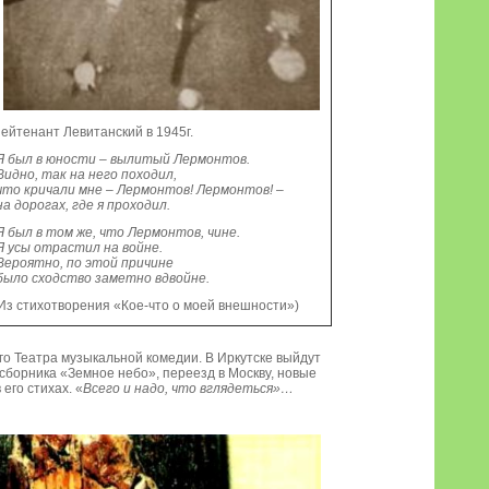
ейтенант Левитанский в 1945г.
 был в юности – вылитый Лермонтов.
идно, так на него походил,
то кричали мне – Лермонтов! Лермонтов! –
а дорогах, где я проходил.
 был в том же, что Лермонтов, чине.
 усы отрастил на войне.
ероятно, по этой причине
ыло сходство заметно вдвойне.
Из стихотворения «Кое-что о моей внешности»)
о Театра музыкальной комедии. В Иркутске выйдут
х сборника «Земное небо», переезд в Москву, новые
его стихах. «
Всего и надо, что вглядеться»…