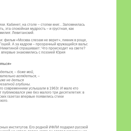
хи. Кабинет, на столе – стопки книг... Запомнилась
ь, эта спокойная мудрость – и грустная, как
милия: Левитанский.
и: фильм «Москва слезам не верит», пикник в роще,
ошей. А за кадром – прозрачный кружащийся вальс
 Никитиной спрашивает: Что происходит на свете?
я, впервые знакомились с поэзией Юрия
еться»
ядеться, – боже мой,
мательно вглядеться, –
 уже не деться
незапной глубины.
о современники услышали в 1963г. И мало кто
эт публиковался уже без малого три десятилетия: в
ских газетах впервые появились стихи
кого.
турных институтов. Его родной ИФЛИ подарил русской