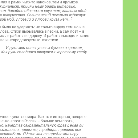
мая в рамки чьих-то канонов, тем и ярлыков.
журналист, придя к нему брать интервью,
сил: давайте обозначим круг тем, главных идей
о творчества. Левитанский печально вздохнул:
5
гой мой, у поэзии и у любви круга нет...
у было не удержать: не только в кругу тем, но и в
слова. Стихи вырывались в песни, а сам поэт – в
ись, в работы по дереву. И работы выходили такие
ие и непредсказуемые, как стихи.
….
И руки мои потянулись к бумаге и краскам,
Как руки голодного тянутся к черствому хлебу.
ное чувство юмора. Как-то в интервью, говоря о
шенко «поэт в России – больше чем поэт»,
о, начертав сакраментальную фразу, едва ли
психологии, привычке, традиции принято все
асштабами. Я даже как-то предложил игру -