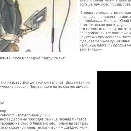
вместо слова "поэт" в этой ф
больше, чем обед" (дуэт, сове
И, подстрекаемая этим по-ма
под пера – не вышла – вышмы
неожиданная.
Написал Юрий Л
исключительно для
внутренне
эти же самые коллеги, как сг
обнародованы.
Не может не в
дружеских тех вечеров и заст
требовательное приказанье 
«злобный пасквиль против м
вариантами».
итанского в передаче "Вокруг смеха"
тия из известной детской считалочки «Вышел зайчик
ужеские пародии Левитанского на голоса его друзей,
ь!
аяц!
есенского «Треугольные уши»)
анства даром не проходят. Умница Леонид Филатов
ародию на самого Левитанского. Только на этот раз
амках сюжетной канвы знаменитой «Мухи-Цокотухи».