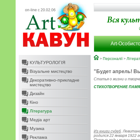
on-line с 20.02.06
Art-Особисто
>
Персоналії
>
Літера
КУЛЬТУРОЛОГІЯ
Візуальне мистецтво
"Будет апрель! Вы
Статья о жизни и творч
Декоративно-прикладне
мистецтво
СТИХОТВОРЕНИЕ ПАМЯТИ
Дизайн
Кіно
Література
Медіа арт
Музика
Из книги судеб
.
Левитанс
родился 22 января 1922 г
Реклама