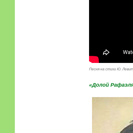
Песня на стихи Ю. Леви
«Долой Рафаэля