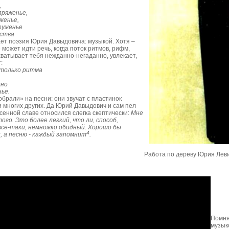
,
пряженье,
женье,
руженье
дства
ает поэзия Юрия Давыдовича: музыкой. Хотя –
 может идти речь, когда поток ритмов, рифм,
ватывает тебя нежданно-негаданно, увлекает,
:
 только ритма
дно
ье.
брали» на песни: они звучат с пластинок
и многих других. Да Юрий Давыдович и сам пел
есенной славе относился слегка скептически:
Мне
ого. Это более легкий, что ли, способ,
все-таки, немножко обидный. Хорошо бы
4
, а песню - каждый запомнит
.
Работа по дереву Юрия Лев
Помнят
музык