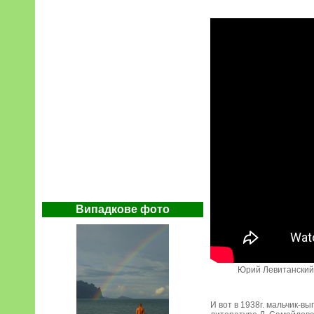
Випадкове фото
Юрий Левитанский чи
И вот в 1938г. мальчик-в