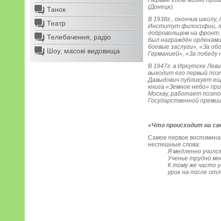
Первые годы жизни прош
(Донецк).
Танок
В 1938г., окончив школу
Театр
Институт философии, ли
добровольцем на фронт.
Телебачення, радіо
был награждён орденами
боевые заслуги», «За об
Шоу, масові видовища
Германией», «За победу 
В 1947г. в Иркутске Лев
выходит его первый поэ
Давыдович публикует ещё
книга «Земное небо» пр
Москву, работает поэто
Государственной премии 
«Что происходит на с
Самое первое воспоминан
неспешные слова:
Я медленно учился
Ученье трудно мн
К тому же часто 
урок на после от