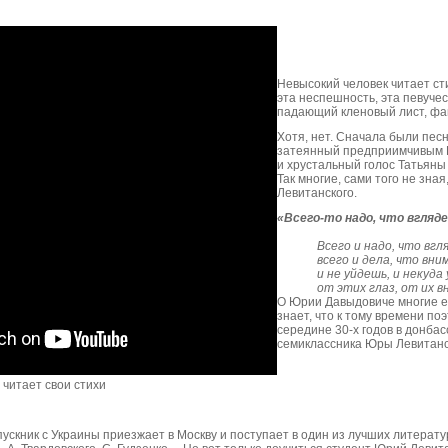
Невысокий человек читает сти
эта неспешность, эта певучест
падающий кленовый лист, фа
Хотя, нет. Сначала были песн
затеянный предприимчивым Г
и хрустальный голос Татьяны
Так многие, сами того не зна
Левитанского.
«Всего-то надо, что вгляд
Всего и надо, что вгл
всего и дела, что вни
и не уйдешь, и некуда
от этих глаз, от их в
О Юрии Давыдовиче многие ег
знает, что к тому времени по
середине 30-х годов в донбас
семиклассника Юры Левитанс
тает свои стихи
ыпускник с Украины приезжает в Москву и поступает в один из лучших литера