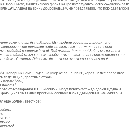
 А. Твардовского, С. Гудзенко… Но вот только доучиться студент Юрий Левита
йна. Вообще-то, Левитанскому фронт не грозил: студенты освобождались от в
 июле 1941г. ушёл на войну добровольцем, не представляя, что покидает Москв
меня даже кличка была Малец. Мы уходили воевать, строем пели
веренные, что немецкий рабочий класс, как нас учили, протянет
мы с победой вернемся домой. Подумаешь, делов-то! Войну мы начали в
йчас при одной мысли о том, чтобы лечь на снег, становится страшно, но
1
х рядом с Семеном Гудзенко: два номера пулеметного расчета
.
лёд
. Напарник Семен Гудзенко умер от ран в 1953г., через 12 лет после
тех
ись леденящие, яростные строки:
к первый год,
2
а пехота
.
л это стихотворение В.С. Высоцкий, могут понять тот – до дрожи в душе и
, кроющийся за такими простыми словами Юрия Давыдовича:
мы лежали в
ал ещё более известное:
олдат.
к.
долет.
январе.
этот лед –