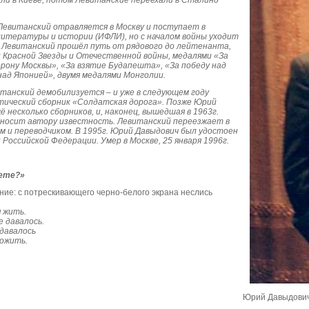
ли в Киеве, потом Левитанские переехали в Сталино
, Левитанский отравляется в Москву и поступает в
тературы и истории (ИФЛИ), но с началом войны уходит
 Левитанский прошёл путь от рядового до лейтенанта,
 Красной Звезды и Отечественной войны, медалями «За
орону Москвы», «За взятие Будапешта», «За победу над
над Японией», двумя медалями Монголии.
итанский демобилизуется – и уже в следующем году
тический сборник «Солдатская дорога». Позже Юрий
 несколько сборников, и, наконец, вышедшая в 1963г.
иносит автору известность. Левитанский переезжает в
м и переводчиком. В 1995г. Юрий Давыдович был удостоен
Российской Федерации. Умер в Москве, 25 января 1996г.
вете?»
ие: с потрескивающего черно-белого экрана неслись
 жить.
е давалось.
удавалось
ложить.
Юрий Давыдович 