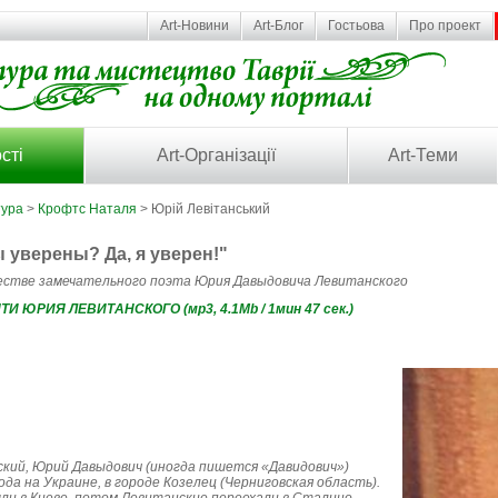
Art-Новини
Art-Блог
Гостьова
Про проект
сті
Art-Організації
Art-Теми
тура
>
Крофтс Наталя
> Юрій Левітанський
 уверены? Да, я уверен!"
естве замечательного поэта Юрия Давыдовича Левитанского
 ЮРИЯ ЛЕВИТАНСКОГО (мp3, 4.1Mb / 1мин 47 сек.)
кий, Юрий Давыдович (иногда пишется «Давидович»)
ода на Украине, в городе Козелец (Черниговская область).