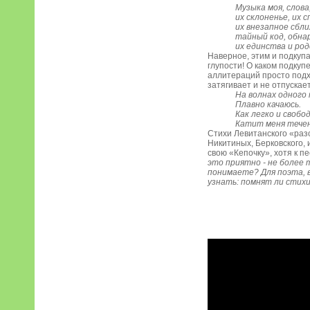
Музыка моя, слова
их склоненье, их с
их внезапное сбли
тайный код, обна
их единства и ро
Наверное, этим и подкуп
глупости! О каком подкупе
аллитераций просто подх
затягивает и не отпускает
На волнах одного
Плавно качаюсь.
Как легко и свобо
Катит меня течен
Стихи Левитанского «разо
Никитиных, Берковского, 
свою «Кепочку», хотя к п
это приятно - не более т
понимаете? Для поэта, 
узнать: помнят ли стихи