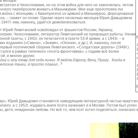
 в янтаре.
стретил в Чехословакии, но на этом война для него не закончилась: летом
анского перебросили воевать в Маньчжурию.
Мне еще предстояла та
 война с японцами, с Квантунской их армией в Маньчжурии, форсирование
на,
– скажет он позже. Однако через несколько месяцев Юрия Давыдовича
в 1947г. ему, наконец, удаётся демобилизоваться.
дат Юрий Левитанский освобождал от фашистов Россию, Украину,
нгрию, Чехословакию, литератор Левитанский не прекращал работы. Начав
Л
ой газеты, с 1942г. он печатается в газете 53-й армии, а с 1943г. – в
х изданиях («Смена», «Знамя», «Огонек», и др.). И, наконец, после
Я
ервый поэтический сборник Левитанского, «Солдатская дорога» (1948г.).
В
тался в рамках типичного «поэта-фронтовика», с годами всё более
ч
ой, и многих других:
н
йну и эту тему для себя лично. Я люблю Европу, Вену, Прагу... Когда в
3
етские танки, я просто плакал...
Я
Я
В
б
(
ку», Юрий Давыдович становится заведующим литературной частью иркутског
ского, а с 1952г. издавать книги поэта начинают и в Москве. Потом был успе
ы, дети, нежданная любовь. Но всё то, чем поэт хотел поделиться, написано в 