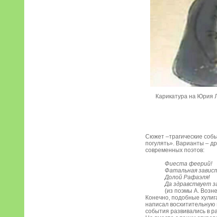
Карикатура на Юрия Лев
Сюжет –трагические собы
погулять». Варианты – др
современных поэтов:
Фиеста феерий!
Фатальная завист
Долой Рафаэля!
Да здравствует з
(из поэмы А. Возн
Конечно, подобные хулиг
написал восхитительную п
события развивались в р