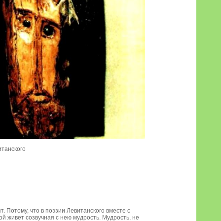
итанского
. Потому, что в поэзии Левитанского вместе с
ой живет созвучная с нею мудрость. Мудрость, не