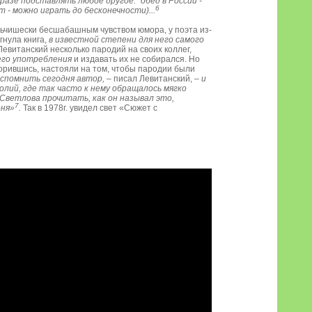
разе подставлять любое другое: "обед в России -
6
т - можно играть до бесконечности)...
льчишески бесшабашным чувством юмора, у поэта из-
гнула книга,
в известной степени для него самого
евитанский несколько пародий на своих коллег,
го употребления
и издавать их не собирался. Но
оворившись, настояли на том, чтобы пародии были
спомнить сегодня автор,
– писал Левитанский, –
и
олий, где так часто к нему обращалось мягко
Светлова прочитать, как он называл это,
7
еня»
.
Так в 1978г. увидел свет «Сюжет с