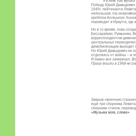
я в нем, как мушка
Победу Юрий Давыдович в
1945г. лейтенанта Левит
небольшая, та негромкая
хребтов Большого Хинга
переводят в Иркутск, где 
Но в то время, пока сол
Бессарабию, Румынию, Ве
корреспондентом дивизионн
центральных периодически
демобилизации выходит п
Но Юрий Давыдович не ос
отделяясь от войны – и эт
Я давно все зачеркнул. Во
Прагу вошли в 1968-м сов
Закрыв «военную странич
ещё три сборника Левитан
сборники стихов, перевод
«Музыка моя, слова»