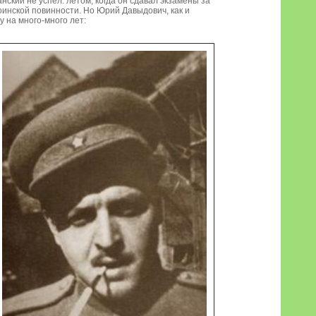
нский не успел: летом, когда он сдавал экзамены за
оинской повинности. Но Юрий Давыдович, как и
у на много-много лет: