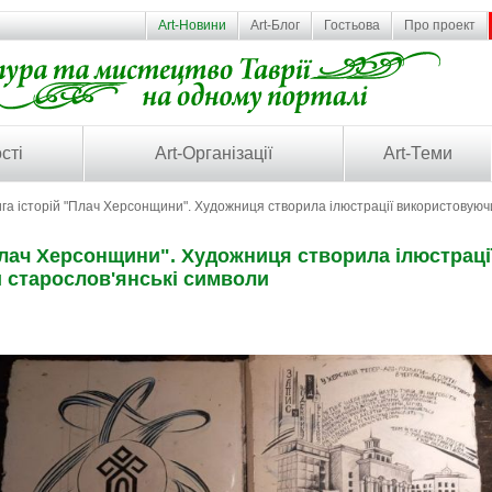
Art-Новини
Art-Блог
Гостьова
Про проект
сті
Art-Організації
Art-Теми
га історій "Плач Херсонщини". Художниця створила ілюстрації використовуючи
Плач Херсонщини". Художниця створила ілюстраці
 старослов'янські символи