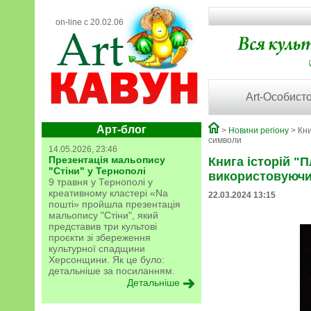
on-line с 20.02.06
Art-Особисто
Арт-блог
>
Новини регіону
> Кни
символи
14.05.2026, 23:46
Презентація мальопису
Книга історій "
"Стіни" у Тернополі
використовуючи
9 травня у Тернополі у
креативному кластері «Na
22.03.2024 13:15
пошті» пройшла презентація
мальопису "Стіни", який
представив три культові
проєкти зі збереження
культурної спадщини
Херсонщини. Як це було:
детальніше за посиланням.
Детальніше