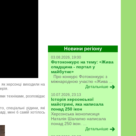
Новини регіону
03.08.2026, 19:00
Фотоконкурс на тему: «Жива
спадщина - портал у
майбутнє»
Про конкурс Фотоконкурс з
міжнародною участю «Жива ...
, як херсонці виходили на
Детальніше
ерія.
10.07.2026, 23:13
ими техніками, розповідає
Історія херсонської
майстрині, яка написала
о, спеціальні рідини, які
понад 250 ікон
ді, мені б самій хотілось
Херсонська іконописиця
Наталія Шалапко написала
понад 250 ікон. ...
Детальніше