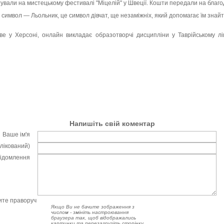
тували на мистецькому фестивалі "Міцелій" у Швеції. Кошти передали на благод
символ — Льольник, це символ дівчат, ще незаміжніх, який допомагає їм знай
е у Херсоні, онлайн викладає образотворчі дисципліни у Таврійському л
Напишіть свій коментар
Ваше ім'я
блікований)
відомлення
чите праворуч
Якщо Ви не бачите зображення з
числом - змініть настроювання
браузера так, щоб відображались
картинки та перезагрузіть сторінку.