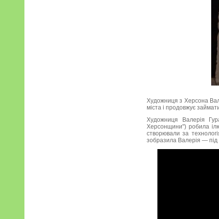
Художниця з Херсона Вале
міста і продовжує займат
Художниця Валерія Гура
Херсонщини") робила ілюс
створювали за технологі
зобразила Валерія — під 