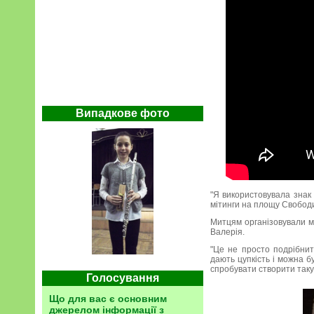
Випадкове фото
"Я використовувала знак 
мітинги на площу Свободи 
Митцям організовували ма
Валерія.
"Це не просто подрібнити
дають цупкість і можна б
спробувати створити таку
Голосування
Що для вас є основним
джерелом інформації з