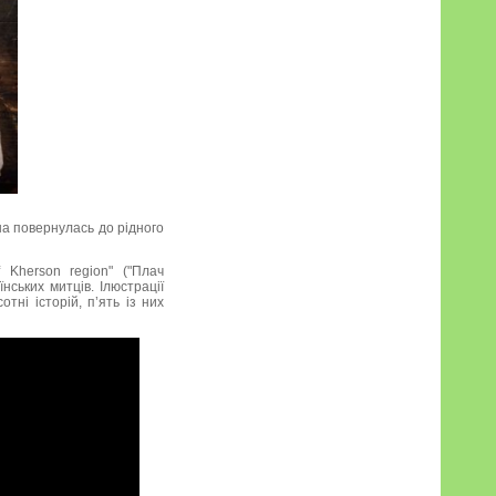
на повернулась до рідного
 Kherson region" ("Плач
нських митців. Ілюстрації
ні історій, п’ять із них