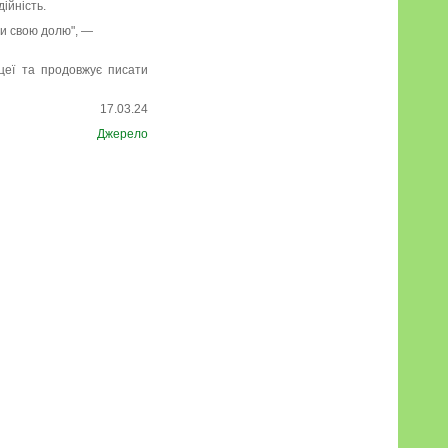
ійність.
ти свою долю", —
іцеї та продовжує писати
17.03.24
Джерело