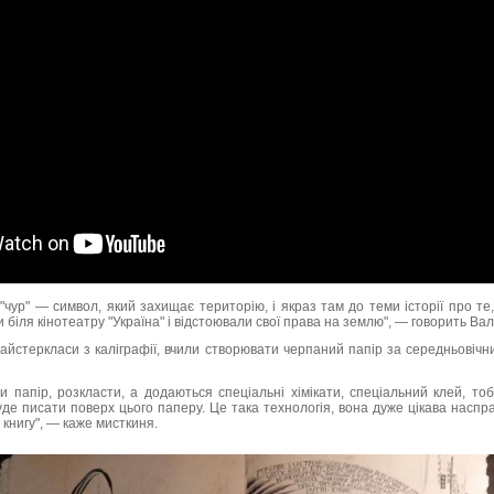
"чур" — символ, який захищає територію, і якраз там до теми історії про те
біля кінотеатру "Україна" і відстоювали свої права на землю", — говорить Вал
йстеркласи з каліграфії, вчили створювати черпаний папір за середньовічн
 папір, розкласти, а додаються спеціальні хімікати, спеціальний клей, тобт
уде писати поверх цього паперу. Це така технологія, вона дуже цікава насправ
 книгу", — каже мисткиня.