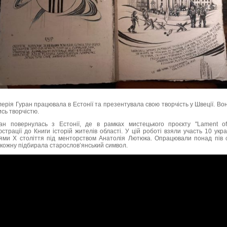
рія Гуран працювала в Естонії та презентувала свою творчість у Швеції. Во
ись творчістю.
н повернулась з Естонії, де в рамках мистецького проєкту "Lament of
трації до Книги історій жителів області. У цій роботі взяли участь 10 украї
ями X століття під менторством Анатолія Лютюка. Опрацювали понад пів сот
кожну підбирала старослов’янський символ.