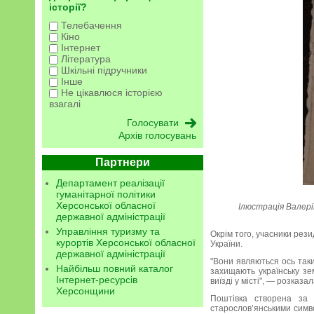
історії?
Телебачення
Кіно
Інтернет
Література
Шкільні підручники
Інше
Не цікавлюся історією
взагалі
Архів голосувань
Партнери
Департамент реалізації
гуманітарної політики
Херсонської обласної
Ілюстрація Валері
державної адміністрації
Управління туризму та
Окрім того, учасники рез
курортів Херсонської обласної
України.
державної адміністрації
"Вони являються ось таким
Найбільш повний каталог
захищають українську зем
Інтернет-ресурсів
виїзді у місті", — розказа
Херсонщини
Поштівка створена за 
старослов’янськими симво