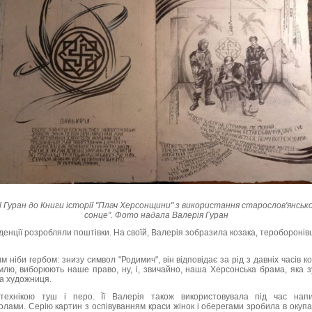
ї Гуран до Книги історії "Плач Херсонщини" з використання старослов'янськ
сонце". Фото надала Валерія Гуран
иденції розробляли поштівки. На своїй, Валерія зобразила козака, теробороні
 ніби гербом: знизу символ "Родимич", він відповідає за рід з давніх часів к
лю, виборюють наше право, ну, і, звичайно, наша Херсонська брама, яка зу
ла художниця.
технікою туш і перо. Її Валерія також використовувала під час нап
лами. Серію картин з оспівуванням краси жінок і оберегами зробила в окупац