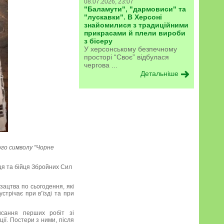
08.07.2026, 23:07
"Баламути", "дармовиси" та
"лускавки". В Херсоні
знайомилися з традиційними
прикрасами й плели вироби
з бісеру
У херсонському безпечному
просторі “Своє” відбулася
чергова ...
Детальніше
ого символу "Чорне
вця та бійця Збройних Сил
озацтва по сьогодення, які
стрічає при в’їзді та при
исання перших робіт зі
ії. Постери з ними, після