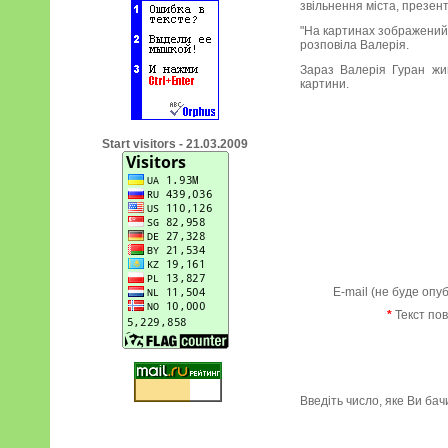
звільнення міста, презен
"На картинах зображений 
розповіла Валерія.
Зараз Валерія Гуран жив
картини.
Start visitors - 21.03.2009
E-mail (не буде опу
*
Текст по
Введіть число, яке Ви ба