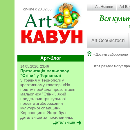
Art-Новини
Art-Бл
on-line с 20.02.06
Art-Особистості
> Доступ заборонено
Арт-блог
Этот раздел могут пр
14.05.2026, 23:46
Презентація мальопису
"Стіни" у Тернополі
9 травня у Тернополі у
креативному кластері «Na
пошті» пройшла презентація
мальопису "Стіни", який
представив три культові
проєкти зі збереження
культурної спадщини
Херсонщини. Як це було:
детальніше за посиланням.
Детальніше