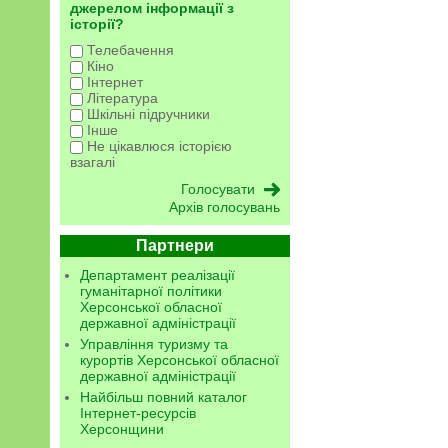
джерелом інформації з
історії?
Телебачення
Кіно
Інтернет
Література
Шкільні підручники
Інше
Не цікавлюся історією
взагалі
Архів голосувань
Партнери
Департамент реалізації
гуманітарної політики
Херсонської обласної
державної адміністрації
Управління туризму та
курортів Херсонської обласної
державної адміністрації
Найбільш повний каталог
Інтернет-ресурсів
Херсонщини