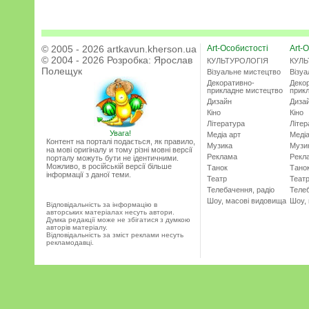
© 2005 - 2026 artkavun.kherson.ua
Art-Особистості
Art-О
© 2004 - 2026 Розробка:
Ярослав
КУЛЬТУРОЛОГІЯ
КУЛЬ
Полещук
Візуальне мистецтво
Візу
Декоративно-
Деко
прикладне мистецтво
прик
Дизайн
Диза
Кіно
Кіно
Література
Літер
Увага!
Медіа арт
Медіа
Контент на порталі подається, як правило,
Музика
Музи
на мові оригіналу и тому різні мовні версії
Реклама
Рекл
порталу можуть бути не ідентичними.
Можливо, в російській версії більше
Танок
Тано
інформації з даної теми.
Театр
Теат
Телебачення, радіо
Телеб
Шоу, масові видовища
Шоу,
Відповідальність за інформацію в
авторських матеріалах несуть автори.
Думка редакції може не збігатися з думкою
авторів матеріалу.
Відповідальність за зміст реклами несуть
рекламодавці.