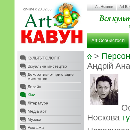
Art-Новини
Art-Бл
on-line с 20.02.06
Art-Особистості
>
Персон
КУЛЬТУРОЛОГІЯ
Андрій Ана
Візуальне мистецтво
Декоративно-прикладне
мистецтво
Дизайн
Кіно
Література
Оф
Медіа арт
Носкова
ту
Музика
Реклама