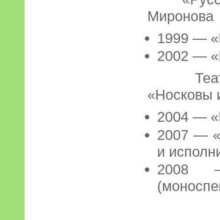
Миронова
1999 — «
2002 — «
Театрал
«Носковы 
2004 — «
2007 — «
и исполн
2008 
(моноспе
Санкт