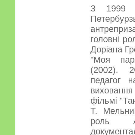
З 1999 с
Петербурз
антрепри
головні ро
Доріана Гр
"Моя пар
(2002). 
педагог н
виховання 
фільмі "Та
Т. Мельни
роль 
докуме