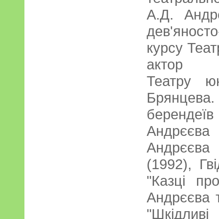
А.Д. Андр
дев'яност
курсу Теат
актор Са
Театру ю
Брянцева.
берендеї
Андрєєва 
Андрєєва
(1992), Гв
"Казці пр
Андрєєва 
"Шкідлив