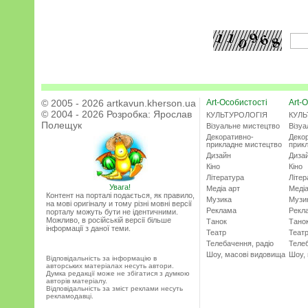
© 2005 - 2026 artkavun.kherson.ua
Art-Особистості
Art-О
© 2004 - 2026 Розробка:
Ярослав
КУЛЬТУРОЛОГІЯ
КУЛЬ
Полещук
Візуальне мистецтво
Візу
Декоративно-
Деко
прикладне мистецтво
прик
Дизайн
Диза
Кіно
Кіно
Література
Літер
Увага!
Медіа арт
Медіа
Контент на порталі подається, як правило,
Музика
Музи
на мові оригіналу и тому різні мовні версії
Реклама
Рекл
порталу можуть бути не ідентичними.
Можливо, в російській версії більше
Танок
Тано
інформації з даної теми.
Театр
Теат
Телебачення, радіо
Телеб
Шоу, масові видовища
Шоу,
Відповідальність за інформацію в
авторських матеріалах несуть автори.
Думка редакції може не збігатися з думкою
авторів матеріалу.
Відповідальність за зміст реклами несуть
рекламодавці.