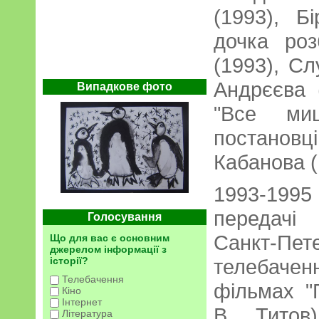
(1993), Б
дочка роз
(1993), Сл
Андрєєва 
Випадкове фото
"Все ми
постанов
Кабанова (
1993-199
передачі
Голосування
Санкт-Пет
Що для вас є основним
джерелом інформації з
історії?
телебаче
Телебачення
фільмах "
Кіно
Інтернет
В. Титов
Література