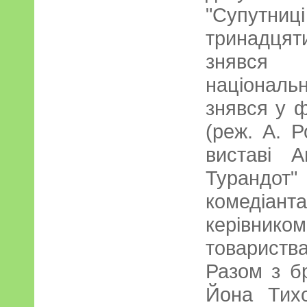
"Супутниці
тринадця
знявся
національн
знявся у ф
(реж. А. Р
виставі А
Турандот
комедіант
керівни
товариств
Разом з б
Йона Тих