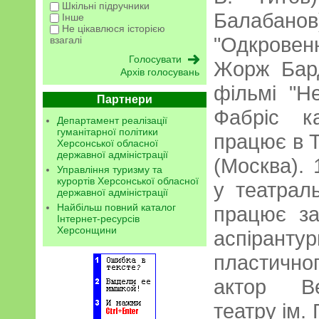
Шкільні підручники
Балабанов)
Інше
Не цікавлюся історією
"Одкровен
взагалі
Жорж Бард
Архів голосувань
фільмі "Н
Партнери
Фабріс к
Департамент реалізації
гуманітарної політики
працює в Т
Херсонської обласної
державної адміністрації
(Москва). 
Управління туризму та
курортів Херсонської обласної
у театрал
державної адміністрації
Найбільш повний каталог
працює за
Інтернет-ресурсів
Херсонщини
аспірант
пластично
актор Ве
театру ім. 