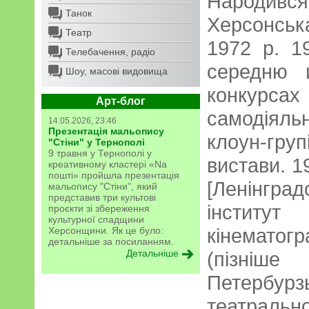
Народився
Танок
Херсонсь
Театр
1972 р. 1
Телебачення, радіо
середню 
Шоу, масові видовища
конкурсах
Арт-блог
самодіял
14.05.2026, 23:46
Презентація мальопису
клоун-гр
"Стіни" у Тернополі
9 травня у Тернополі у
вистави. 1
креативному кластері «Na
пошті» пройшла презентація
[Ленінг
мальопису "Стіни", який
представив три культові
інститу
проєкти зі збереження
культурної спадщини
кінематогр
Херсонщини. Як це було:
детальніше за посиланням.
Детальніше
(пізніш
Петербурз
театральн