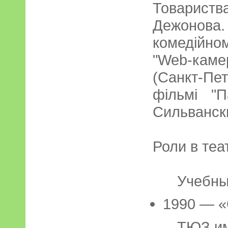
Товариства
Дежонова
комедійном
"Web-каме
(Санкт-Пет
фільмі "П
Сильванск
Роли в теа
Учебный 
1990 — «
ТЮЗ имен