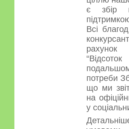
є збір 
підтримко
Всі благод
конкурса
рахунок 
“Відсото
подальшо
потреби Зб
що ми зві
на офіцій
у соціальн
Детальн