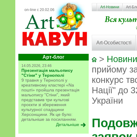
Art-Новини
Art-Бл
on-line с 20.02.06
Art-Особистості
>
Новини
Арт-блог
14.05.2026, 23:46
прийому за
Презентація мальопису
"Стіни" у Тернополі
конкурс тв
9 травня у Тернополі у
креативному кластері «Na
Нації" до 3
пошті» пройшла презентація
мальопису "Стіни", який
України
представив три культові
проєкти зі збереження
культурної спадщини
Херсонщини. Як це було:
Подовж
детальніше за посиланням.
Детальніше
заявок 