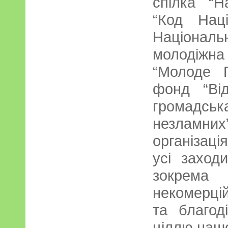
спілка “Н
“Код Нац
Націона
молодіжна
“Молоде П
фонд “Ві
громадсь
незламни
організац
усі заход
зокрема
некомерці
та благод
ціллю нашо