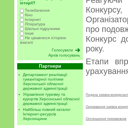
історії?
Конкур
Телебачення
Кіно
Організа
Інтернет
Література
про подов
Шкільні підручники
Інше
Конкурс д
Не цікавлюся історією
взагалі
року.
Архів голосувань
Етапи впр
Партнери
урахування
Департамент реалізації
гуманітарної політики
Херсонської обласної
державної адміністрації
Управління туризму та
Подача заявок конкурсан
курортів Херсонської обласної
державної адміністрації
Оцінювання заявок конку
Найбільш повний каталог
Інтернет-ресурсів
Херсонщини
Оголошення переможців