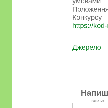
умовам
Положен
Конкурс
https://kod-
Джерело
Напиші
Ваше ім'я