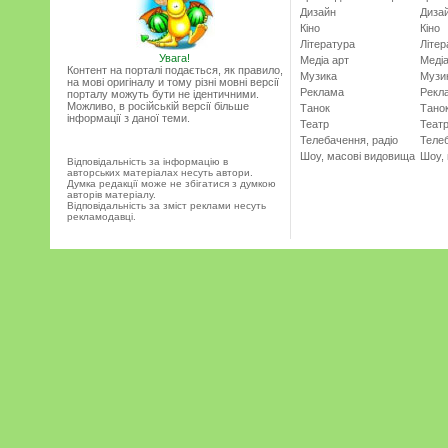
Дизайн
Диза
Кіно
Кіно
Література
Літер
Увага!
Медіа арт
Медіа
Контент на порталі подається, як правило,
Музика
Музи
на мові оригіналу и тому різні мовні версії
Реклама
Рекл
порталу можуть бути не ідентичними.
Можливо, в російській версії більше
Танок
Тано
інформації з даної теми.
Театр
Теат
Телебачення, радіо
Телеб
Шоу, масові видовища
Шоу,
Відповідальність за інформацію в
авторських матеріалах несуть автори.
Думка редакції може не збігатися з думкою
авторів матеріалу.
Відповідальність за зміст реклами несуть
рекламодавці.