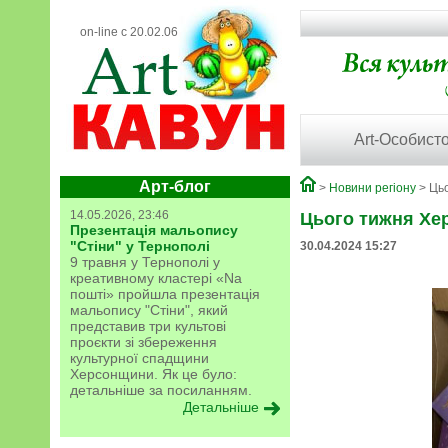
on-line с 20.02.06
Art-Особисто
Арт-блог
>
Новини регіону
> Цьо
14.05.2026, 23:46
Цього тижня Хер
Презентація мальопису
"Стіни" у Тернополі
30.04.2024 15:27
9 травня у Тернополі у
креативному кластері «Na
пошті» пройшла презентація
мальопису "Стіни", який
представив три культові
проєкти зі збереження
культурної спадщини
Херсонщини. Як це було:
детальніше за посиланням.
Детальніше