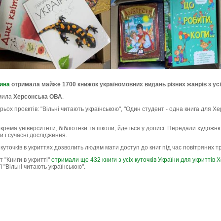
ина
отримала майже 1700 книжок україномовних видань різних жанрів з усіє
омила
Херсонська ОВА
.
ьох проєктів: "Вільні читають українською", "Один студент - одна книга для Х
окрема університети, бібліотеки та школи, йдеться у дописі. Передали художню
и і сучасні дослідження.
куточків в укриттях дозволить людям мати доступ до книг під час повітряних т
 "Книги в укритті"
отримали ще 432 книги з усіх куточків України для укриттів
ї "Вільні читають українською".