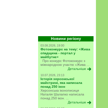
Новини регіону
03.08.2026, 19:00
Фотоконкурс на тему: «Жива
спадщина - портал у
майбутнє»
Про конкурс Фотоконкурс з
міжнародною участю «Жива ...
Детальніше
10.07.2026, 23:13
Історія херсонської
майстрині, яка написала
понад 250 ікон
Херсонська іконописиця
Наталія Шалапко написала
понад 250 ікон. ...
Детальніше