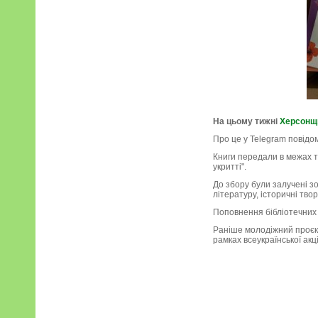
На цьому тижні
Херсонщ
Про це у Telegram повід
Книги передали в межах тр
укритті".
До збору були залучені з
літературу, історичні твор
Поповнення бібліотечних 
Раніше молодіжний проєкт
рамках всеукраїнської акці