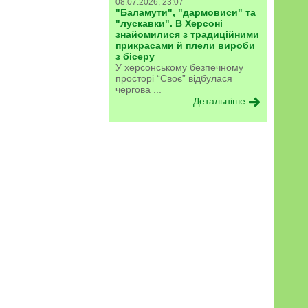
08.07.2026, 23:07
"Баламути", "дармовиси" та
"лускавки". В Херсоні
знайомилися з традиційними
прикрасами й плели вироби
з бісеру
У херсонському безпечному
просторі “Своє” відбулася
чергова ...
Детальніше