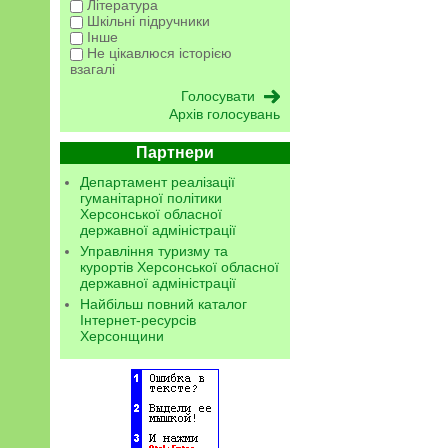
Література
Шкільні підручники
Інше
Не цікавлюся історією
взагалі
Архів голосувань
Партнери
Департамент реалізації
гуманітарної політики
Херсонської обласної
державної адміністрації
Управління туризму та
курортів Херсонської обласної
державної адміністрації
Найбільш повний каталог
Інтернет-ресурсів
Херсонщини