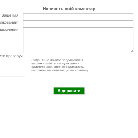
Напишіть свій коментар
Ваше ім'я
блікований)
відомлення
чите праворуч
Якщо Ви не бачите зображення з
числом - змініть настроювання
браузера так, щоб відображались
картинки та перезагрузіть сторінку.