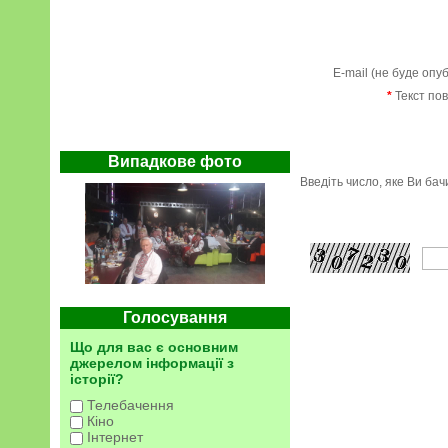
E-mail (не буде опу
*
Текст по
Випадкове фото
Введіть число, яке Ви ба
Голосування
Що для вас є основним
джерелом інформації з
історії?
Телебачення
Кіно
Інтернет