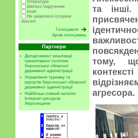
Література
Шкільні підручники
та інші.
Інше
Не цікавлюся історією
присвя
взагалі
ідентично
Архів голосувань
важливо
Партнери
повсякде
Департамент реалізації
тому, щ
гуманітарної політики
Херсонської обласної
конте
державної адміністрації
Управління туризму та
відрізняє
курортів Херсонської обласної
державної адміністрації
агресора.
Найбільш повний каталог
Інтернет-ресурсів
Херсонщини