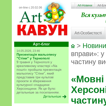
Art-Новини
Art-Бл
on-line с 20.02.06
Art-Особистості
>
Новини
Арт-блог
14.05.2026, 23:46
вправи»: у
Презентація мальопису
"Стіни" у Тернополі
частину ви
9 травня у Тернополі у
креативному кластері «Na
пошті» пройшла презентація
мальопису "Стіни", який
«Мовні
представив три культові
проєкти зі збереження
культурної спадщини
Херсоні
Херсонщини. Як це було:
детальніше за посиланням.
Детальніше
частин