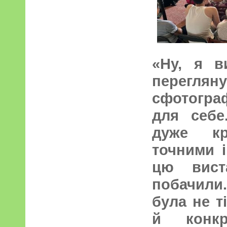
«Ну, я в
перег
сфотогра
для себе
дуже кр
точними і
цю вист
побачили.
була не т
й конк