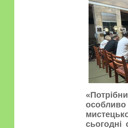
«Потрібн
особливо
мистец
сьогодні 