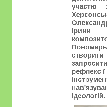
участю х
Херсонсь
Олександ
Ірини
компо
Пономарь
створити 
запросит
рефлекс
інструмен
нав'язува
ідеологій