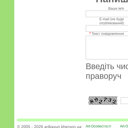
Ваше ім'я
E-mail (не буде
опублікований)
*
Текст повідомлення
Введіть чи
праворуч
© 2005 - 2026 artkavun.kherson.ua
Art-Особистості
Art-О