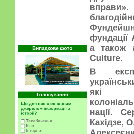
вправи»
благоді
Фундей
фундації A
а також 
Випадкове фото
Culture.
В експ
українськ
які п
Голосування
колоніаль
Що для вас є основним
джерелом інформації з
нації. С
історії?
Кахідзе, 
Телебачення
Кіно
Алексеєн
Інтернет