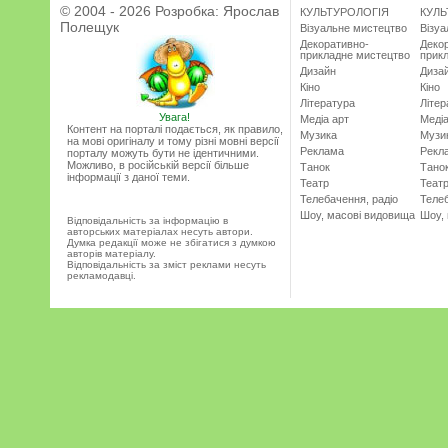
© 2004 - 2026 Розробка:
Ярослав
КУЛЬТУРОЛОГІЯ
КУЛЬ
Полещук
Візуальне мистецтво
Візу
Декоративно-
Деко
прикладне мистецтво
прик
Дизайн
Диза
Кіно
Кіно
Література
Літер
Увага!
Медіа арт
Медіа
Контент на порталі подається, як правило,
Музика
Музи
на мові оригіналу и тому різні мовні версії
Реклама
Рекл
порталу можуть бути не ідентичними.
Можливо, в російській версії більше
Танок
Тано
інформації з даної теми.
Театр
Теат
Телебачення, радіо
Телеб
Шоу, масові видовища
Шоу,
Відповідальність за інформацію в
авторських матеріалах несуть автори.
Думка редакції може не збігатися з думкою
авторів матеріалу.
Відповідальність за зміст реклами несуть
рекламодавці.