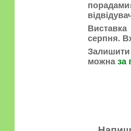
порада
відвідува
Виставка
серпня. Вх
Залишит
можна
за
Напиші