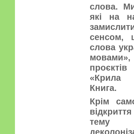
слова. Ми
які на н
замислит
сенсом, 
слова укр
мовами»,
проєктів
«Крила 
Книга.
Крім сам
відкритт
тему 
деколоні