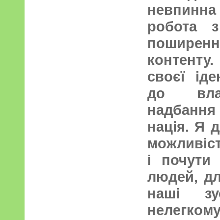
невпинн
робота 
пошире
контенту
своєї іде
до влас
надбанн
нація. Я 
можливіс
і почути
людей, дл
наші з
нелегкому