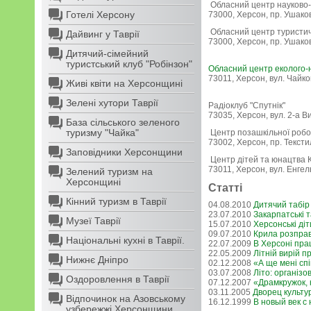
Обласний центр науково-т
Готелі Херсону
73000, Херсон, пр. Ушаков
Обласний центр туристичн
Дайвинг у Таврії
73000, Херсон, пр. Ушаков
Дитячий-сімейний
туристський клуб "Робінзон"
Обласний центр еколого-н
73011, Херсон, вул. Чайко
Живі квіти на Херсонщині
Зелені хутори Таврії
Радіоклуб "Спутнік"
73035, Херсон, вул. 2-а В
База сільського зеленого
туризму "Чайка"
Центр позашкільної робо
73002, Херсон, пр. Тексти
Заповідники Херсонщини
Центр дітей та юнацтва 
73011, Херсон, вул. Енгель
Зелений туризм на
Херсонщині
Статті
Кінний туризм в Таврії
04.08.2010
Дитячий табір
23.07.2010
Закарпатські т
Музеї Таврії
15.07.2010
Херсонські діт
09.07.2010
Крила розправ
Національні кухні в Таврії.
22.07.2009
В Херсоні пра
22.05.2009
Літній вирій п
Нижнє Дніпро
02.12.2008
«А ще мені спі
03.07.2008
Літо: організ
Оздоровлення в Таврії
07.12.2007
«Драмкружок, 
03.11.2005
Дворец культу
Відпочинок на Азовському
16.12.1999
В новый век с
узбережжі Херсонщини