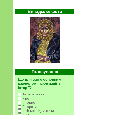
Випадкове фото
Голосування
Що для вас є основним
джерелом інформації з
історії?
Телебачення
Кіно
Інтернет
Література
Шкільні підручники
Інше