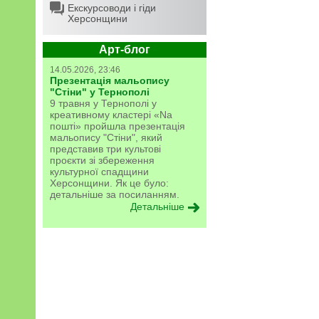
Екскурсоводи і гіди
Херсонщини
Арт-блог
14.05.2026, 23:46
Презентація мальопису
"Стіни" у Тернополі
9 травня у Тернополі у
креативному кластері «Na
пошті» пройшла презентація
мальопису "Стіни", який
представив три культові
проєкти зі збереження
культурної спадщини
Херсонщини. Як це було:
детальніше за посиланням.
Детальніше