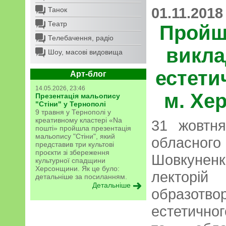
01.11.2018
Танок
Театр
Пройш
Телебачення, радіо
викла
Шоу, масові видовища
естети
Арт-блог
14.05.2026, 23:46
м. Хе
Презентація мальопису
"Стіни" у Тернополі
9 травня у Тернополі у
креативному кластері «Na
31 жовтня
пошті» пройшла презентація
мальопису "Стіни", який
обласного
представив три культові
проєкти зі збереження
Шовкунен
культурної спадщини
Херсонщини. Як це було:
лекторі
детальніше за посиланням.
Детальніше
образотв
естетично