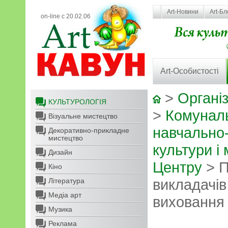
Art-Новини
Art-Бл
on-line с 20.02.06
Art-Особистості
>
Організ
КУЛЬТУРОЛОГІЯ
>
Комунал
Візуальне мистецтво
навчально
Декоративно-прикладне
мистецтво
культури і
Дизайн
Центру
> П
Кіно
викладачів
Література
Медіа арт
виховання 
Музика
Реклама