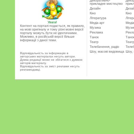
Декоративно-
Деко
прикладне мистецтво
прик
Дизайн
Диза
Кіно
Кіно
Література
Літер
Увага!
Медіа арт
Медіа
Контент на порталі подається, як правило,
Музика
Музи
на мові оригіналу и тому різні мовні версії
Реклама
Рекл
порталу можуть бути не ідентичними.
Можливо, в російській версії більше
Танок
Тано
інформації з даної теми.
Театр
Теат
Телебачення, радіо
Телеб
Шоу, масові видовища
Шоу,
Відповідальність за інформацію в
авторських матеріалах несуть автори.
Думка редакції може не збігатися з думкою
авторів матеріалу.
Відповідальність за зміст реклами несуть
рекламодавці.