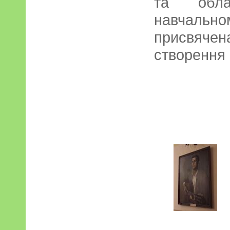
та облас
навчальн
присвячена 
створення 