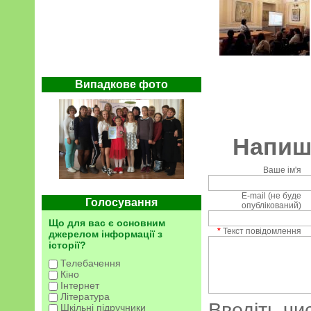
Випадкове фото
Напиші
Ваше ім'я
E-mail (не буде
Голосування
опублікований)
Що для вас є основним
*
Текст повідомлення
джерелом інформації з
історії?
Телебачення
Кіно
Інтернет
Література
Введіть чи
Шкільні підручники