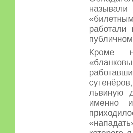
называ
«билетн
работали
публичном
Кроме 
«бланко
работа
сутенёро
львиную д
именно и
приходило
«нападат
которого я