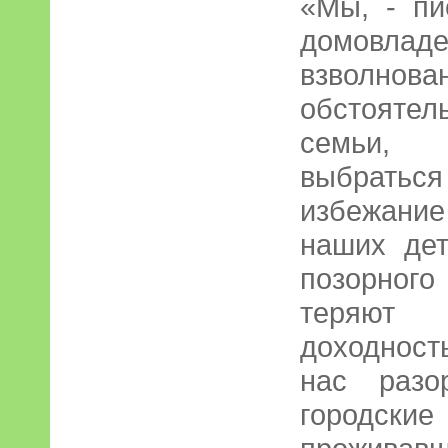
«Мы, - пи
домовла
взво
обстоятел
семьи,
выбратьс
избежание
наших дет
позорного
теряют
доходность
нас разо
городс