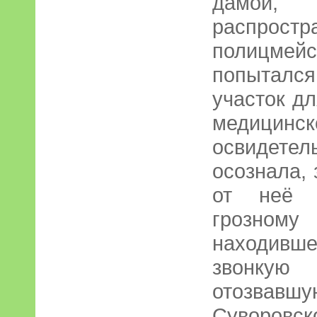
дамой
распрос
полицмей
попыталс
участок д
медицинск
освидетел
осознала, 
от неё х
грозно
находивш
звонку
отозвавшу
Суворовск