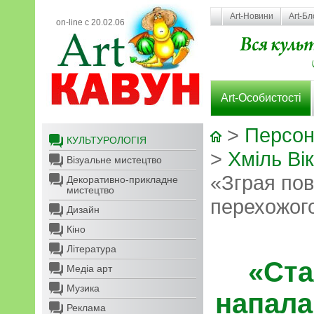
Art-Новини
Art-Бл
on-line с 20.02.06
Art-Особистості
>
Персон
КУЛЬТУРОЛОГІЯ
>
Хміль Ві
Візуальне мистецтво
«Зграя пов
Декоративно-прикладне
мистецтво
перехожого
Дизайн
Кіно
Література
«Ста
Медіа арт
Музика
напала
Реклама