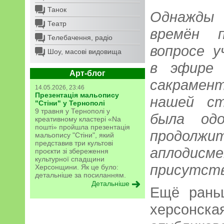
Танок
Однажды
Театр
времён 
Телебачення, радіо
вопросе у
Шоу, масові видовища
в эфире 
Арт-блог
сакрамент
14.05.2026, 23:46
Презентація мальопису
нашей ст
"Стіни" у Тернополі
9 травня у Тернополі у
была одо
креативному кластері «Na
пошті» пройшла презентація
продолжи
мальопису "Стіни", який
представив три культові
аплодисм
проєкти зі збереження
культурної спадщини
присутств
Херсонщини. Як це було:
детальніше за посиланням.
Детальніше
Ещё рань
херсонс