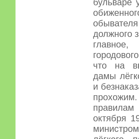
бульваре 
обиженн
обывател
должного з
главное,
городовог
что на в
дамы лёгк
и безнаказ
прохожи
правилам
октября 1
министром