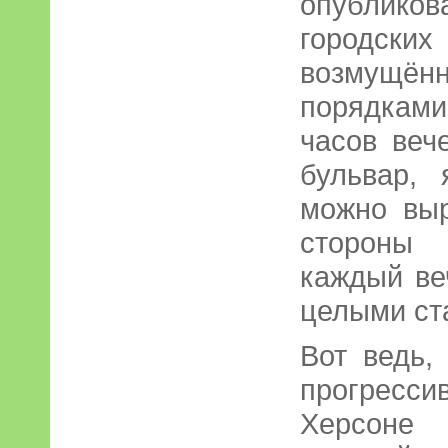
опублико
городски
возмущённ
порядкам
часов веч
бульвар, 
можно выр
стороны 
каждый ве
целыми ста
Вот ведь,
прогресс
Херсон