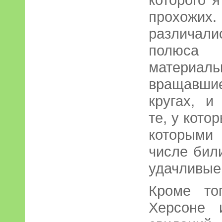
прохожих
различали
полюса 
материа
вращавши
кругах, и
те, у кото
которыми 
числе бил
удачливые
Кроме то
Херсоне 