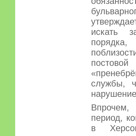
обязанн
бульва
утвержда
искать з
порядка,
поблизост
постов
«пренебрё
службы, 
нарушение
Впрочем,
период, к
в Херсо