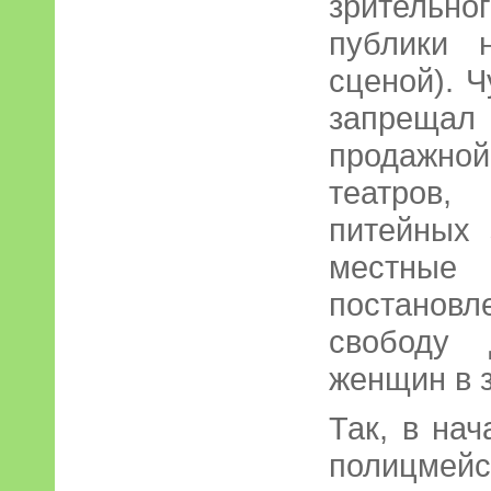
зрительно
публики 
сценой). 
запреща
продажн
театров
питейных 
местные 
постанов
свободу 
женщин в 
Так, в на
полицме