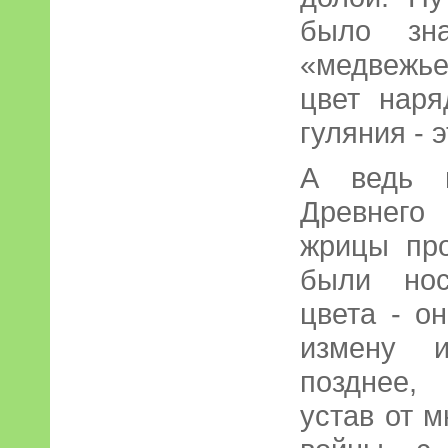
было зн
«медвежь
цвет наря
гуляния - 
А ведь 
Древнего 
жрицы пр
были нос
цвета - о
измену и
позднее,
устав от 