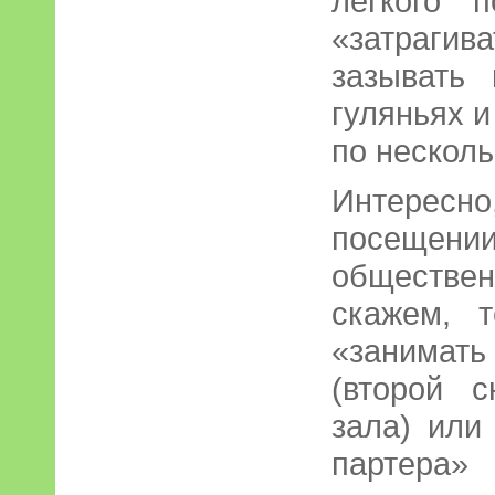
лёгкого 
«затрагива
зазывать
гуляньях 
по несколь
Интерес
посеще
обществен
скажем, 
«занимат
(второй с
зала) или
партер