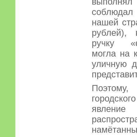
выполнял
соблюдал
нашей стр
рублей),
ручку «ф
могла на 
уличную д
представит
Поэтому
городског
явлени
распро
намётанн