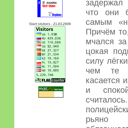
задержал 
что они 
самым «н
Start visitors - 21.03.2009
Причём то
мчался за
цокая под
силу лёгки
чем те с
касается 
и спокой
считалос
полицейс
рьяно 