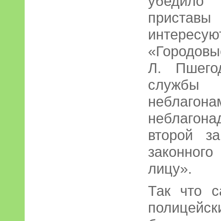
убедило
приставы
интересуют
«Городовы
Л. Пшего
служб
неблагон
неблагона
второй з
законног
лицу».
Так что с
полицейс