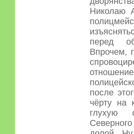
дворянств
Николаю А
полицмей
изъяснятьс
перед об
Впрочем, 
спровоц
отношени
полицейск
после это
чёрту на 
глухую о
Северног
долой. Ну