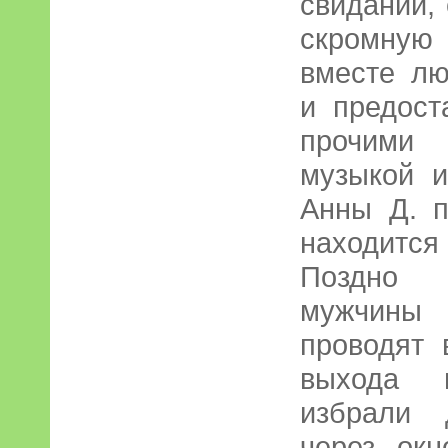
свиданий,
скромную
вместе л
и предост
прочими 
музыкой и
Анны Д. п
находится
Поздно 
мужчины 
проводят 
выхода 
избрали 
через окн