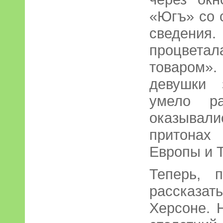
«Югъ» со 
сведения.
процвета
товаром»
девушки 
умело ра
оказывал
притонах
Европы и 
Теперь, 
рассказат
Херсоне. 