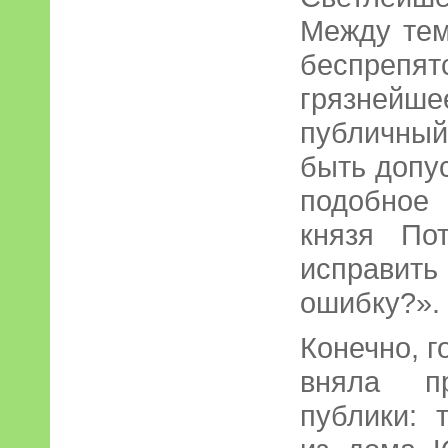
Между тем
беспрепят
грязней
публичный
быть допу
подобное
князя По
исправит
ошибку?».
Конечно, 
вняла п
публики: 