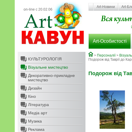
Art-Новини
Art-Бл
on-line с 20.02.06
Art-Особистості
>
Персоналії
>
Візуал
КУЛЬТУРОЛОГІЯ
Подорож від Таврії до Ка
Візуальне мистецтво
Подорож від Тав
Декоративно-прикладне
мистецтво
Дизайн
Кіно
Література
Медіа арт
Музика
Реклама