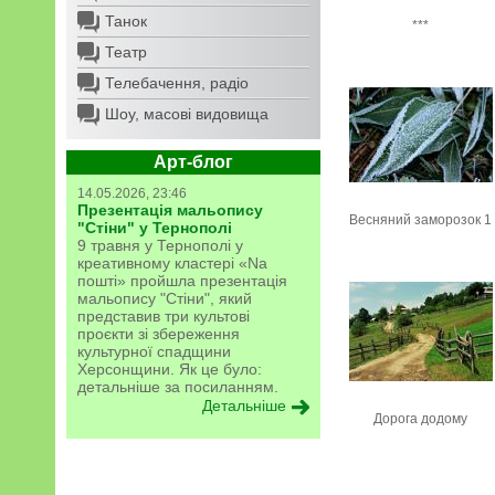
Танок
***
Театр
Телебачення, радіо
Шоу, масові видовища
Арт-блог
14.05.2026, 23:46
Презентація мальопису
Весняний заморозок 1
"Стіни" у Тернополі
9 травня у Тернополі у
креативному кластері «Na
пошті» пройшла презентація
мальопису "Стіни", який
представив три культові
проєкти зі збереження
культурної спадщини
Херсонщини. Як це було:
детальніше за посиланням.
Детальніше
Дорога додому