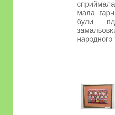
сприймала
мала гарн
були вда
замальовк
народного 