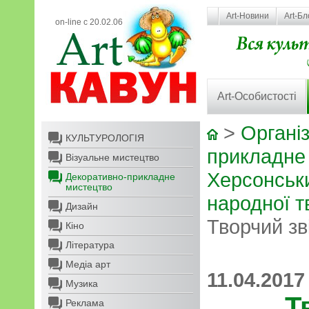
Art-Новини
Art-Бл
on-line с 20.02.06
Art-Особистості
>
Організ
КУЛЬТУРОЛОГІЯ
прикладне
Візуальне мистецтво
Херсонськ
Декоративно-прикладне
мистецтво
народної т
Дизайн
Творчий зв
Кіно
Література
Медіа арт
11.04.2017
Музика
Т
Реклама