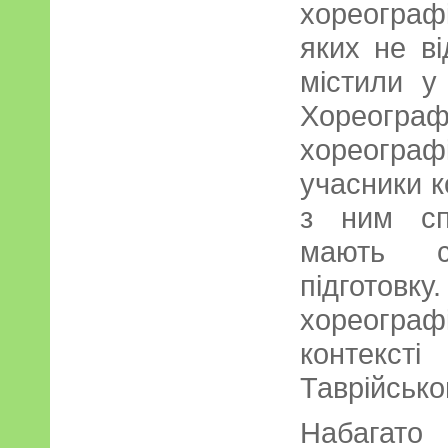
хореограф
яких не ві
містили у
Хореограф
хореогра
учасники к
з ним сп
мають сл
підго
хореограф
контекст
Таврійсько
Набагато