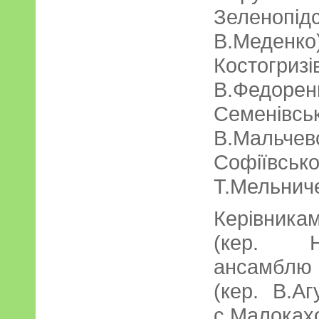
Зеленоп
В.Меден
Костогри
В.Федоре
Семені
В.Мальче
Софіїв
Т.Мельниче
Керівник
(кер. Н.
ансамблю к
(кер. В.Аг
с.Малок