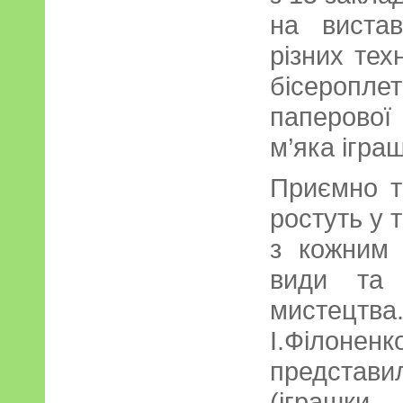
на вистав
різних тех
бісероп
паперової
м’яка ігра
Приємно т
ростуть у т
з кожним 
види та 
мистецтва
І.Філон
предста
(іграшки