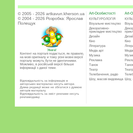
© 2005 - 2026 artkavun.kherson.ua
Art-Особистості
Art-О
© 2004 - 2026 Розробка:
Ярослав
КУЛЬТУРОЛОГІЯ
КУЛЬ
Полещук
Візуальне мистецтво
Візу
Декоративно-
Деко
прикладне мистецтво
прик
Дизайн
Диза
Кіно
Кіно
Література
Літер
Увага!
Медіа арт
Медіа
Контент на порталі подається, як правило,
Музика
Музи
на мові оригіналу и тому різні мовні версії
Реклама
Рекл
порталу можуть бути не ідентичними.
Можливо, в російській версії більше
Танок
Тано
інформації з даної теми.
Театр
Теат
Телебачення, радіо
Телеб
Шоу, масові видовища
Шоу,
Відповідальність за інформацію в
авторських матеріалах несуть автори.
Думка редакції може не збігатися з думкою
авторів матеріалу.
Відповідальність за зміст реклами несуть
рекламодавці.