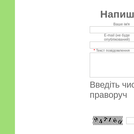
Напиші
Ваше ім'я
E-mail (не буде
опублікований)
*
Текст повідомлення
Введіть чи
праворуч