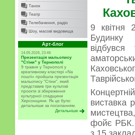
Танок
Кахо
Театр
Телебачення, радіо
9 квітня 
Шоу, масові видовища
Будинку 
Арт-блог
відбувся 
14.05.2026, 23:46
аматор
Презентація мальопису
"Стіни" у Тернополі
Каховсь
9 травня у Тернополі у
креативному кластері «Na
Таврійсько
пошті» пройшла презентація
мальопису "Стіни", який
представив три культові
Концертні
проєкти зі збереження
культурної спадщини
виставка р
Херсонщини. Як це було:
детальніше за посиланням.
мистецтв
Детальніше
фойє РБК.
з 15 закла