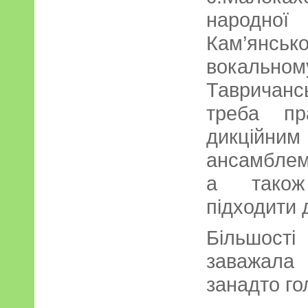
народн
Кам’янськ
вокальном
Тавричанс
треба пр
дикцій
ансамблем
а також
підходити 
Більшості
заважала
занадто го