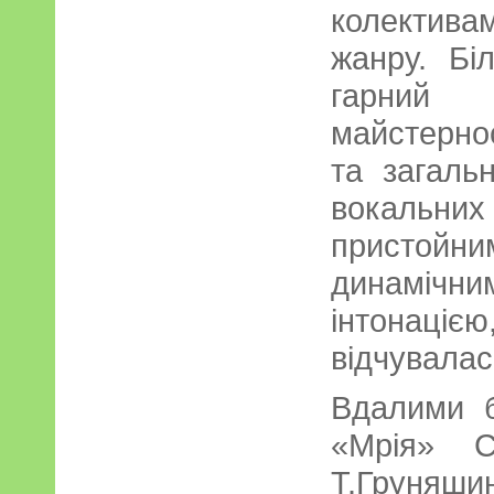
колектив
жанру. Бі
гарний р
майстерно
та загальн
вокальних
присто
динаміч
інтонаціє
відчувалас
Вдалими б
«Мрія» С
Т.Грун