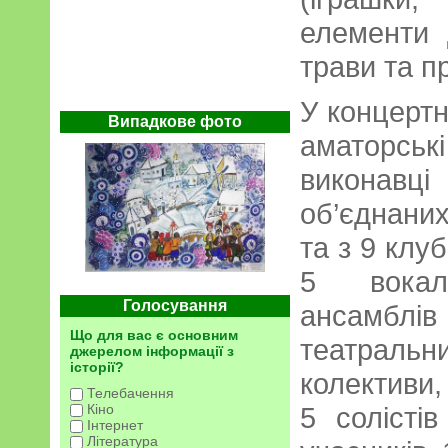
елементи 
трави та п
У концертн
Випадкове фото
аматорськ
виконавці
об’єднани
та з 9 клу
5 вокал
Голосування
ансамблі
Що для вас є основним
театраль
джерелом інформації з
історії?
колективи,
Телебачення
5 солістів
Кіно
Інтернет
Література