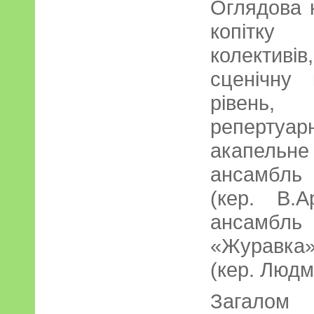
Оглядова к
копітку 
колективі
сценічну 
рівень,
реперту
акапельне
ансамбль
(кер. В.
ансамбл
«Журавка»
(кер. Людм
Загалом 