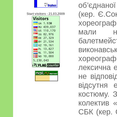
об’єднаної
(кер. Є.Со
Start visitors - 21.03.2009
хореограф
мали н
балетмейс
виконавс
хореограф
лексична е
не відпові
відсутня 
костюму. 
колектив 
СБК (кер.