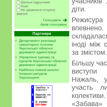
учасників 
Шкільні підручники
Інше
діти.
Не цікавлюся історією
взагалі
Режисура 
Архів голосувань
впевнено
Партнери
складалася
Департамент реалізації
іноді між 
гуманітарної політики
Херсонської обласної
за змістом.
державної адміністрації
Управління туризму та
Більшу ча
курортів Херсонської обласної
державної адміністрації
виступи 
Найбільш повний каталог
Інтернет-ресурсів
Нажаль, у
Херсонщини
участь л
колективи
«Забава