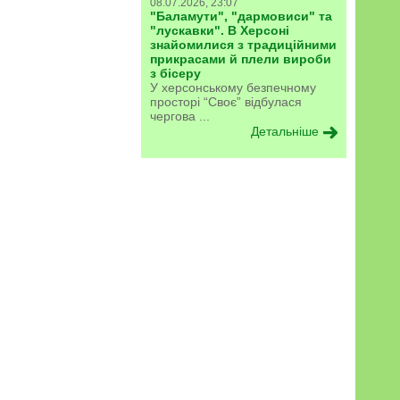
08.07.2026, 23:07
"Баламути", "дармовиси" та
"лускавки". В Херсоні
знайомилися з традиційними
прикрасами й плели вироби
з бісеру
У херсонському безпечному
просторі “Своє” відбулася
чергова ...
Детальніше