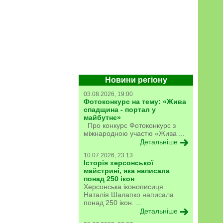
Новини регіону
03.08.2026, 19:00
Фотоконкурс на тему: «Жива
спадщина - портал у
майбутнє»
Про конкурс Фотоконкурс з
міжнародною участю «Жива ...
Детальніше
10.07.2026, 23:13
Історія херсонської
майстрині, яка написала
понад 250 ікон
Херсонська іконописиця
Наталія Шалапко написала
понад 250 ікон. ...
Детальніше