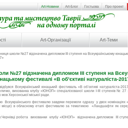
Art-Новини
Art-Блог
Гостьова
Про проект
сті
Art-Організації
Art-Теми
ниця школи №27 відзначена дипломом ІІІ ступеня на Всеукраїнському юнацьк
17»
ли №27 відзначена дипломом ІІІ ступеня на Все
нацькому фестивалі «В об’єктиві натураліста-201
ідбувся Всеукраїнський юнацький фестиваль «В об’єктиві натураліста-20
личко, вихованка клубу «ЮНОП» спеціалізованої школи І-ІІІ ступенів № 27
 мов Херсонської міської ради.
 Всеукраїнського фестивалю завдяки перемоги одразу у двох номінаціях «
І місце) в обласному етапі фестивалю за тематикою «Ландшафти як сере
 м.Чернівці робота вихованки клубу «ЮНОП» відзначена дипломом ІІІ ступ