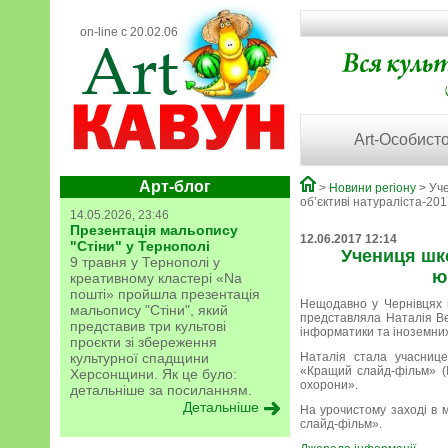
on-line с 20.02.06
Art-Особисто
Арт-блог
>
Новини регіону
> Уче
об’єктиві натураліста-20
14.05.2026, 23:46
Презентація мальопису
12.06.2017 12:14
"Стіни" у Тернополі
Учениця шко
9 травня у Тернополі у
ю
креативному кластері «Na
пошті» пройшла презентація
Нещодавно у Чернівцях в
мальопису "Стіни", який
представляла Наталія Ве
представив три культові
інформатики та іноземних
проєкти зі збереження
культурної спадщини
Наталія стала учасницею
«Кращий слайд-фільм» (
Херсонщини. Як це було:
охорони».
детальніше за посиланням.
Детальніше
На урочистому заході в
слайд-фільм».