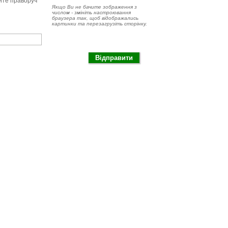
чите праворуч
Якщо Ви не бачите зображення з
числом - змініть настроювання
браузера так, щоб відображались
картинки та перезагрузіть сторінку.