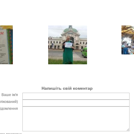
Напишіть свій коментар
Ваше ім'я
блікований)
відомлення