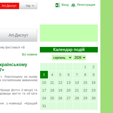
Вход
Регистрация
Art-Диспут
Укр
Art-Диспут
ому фестивалі «В
Календар подій
Всі новини
українському
1
2
7»
3
4
5
6
7
8
9
17». Херсонщину на ньому
 з поглибленим вивченням
10
11
12
13
14
15
16
Краще фото» (І місце) та
17
18
19
20
21
22
23
довище життя та об`єкти
24
25
26
27
28
29
30
еня у номінації «Кращий
31