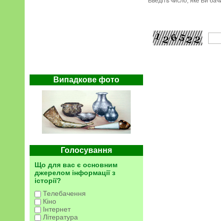
Введіть число, яке Ви ба
Випадкове фото
Голосування
Що для вас є основним
джерелом інформації з
історії?
Телебачення
Кіно
Інтернет
Література