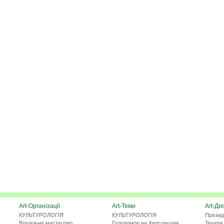
Art-Організації
Art-Теми
Art-Ди
КУЛЬТУРОЛОГІЯ
КУЛЬТУРОЛОГІЯ
Презид
Візуальне мистецтво
Голодомор на Херсонщині
Теукри 