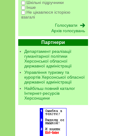
Шкільні підручники
Інше
Не цікавлюся історією
взагалі
Архів голосувань
Партнери
Департамент реалізації
гуманітарної політики
Херсонської обласної
державної адміністрації
Управління туризму та
курортів Херсонської обласної
державної адміністрації
Найбільш повний каталог
Інтернет-ресурсів
Херсонщини