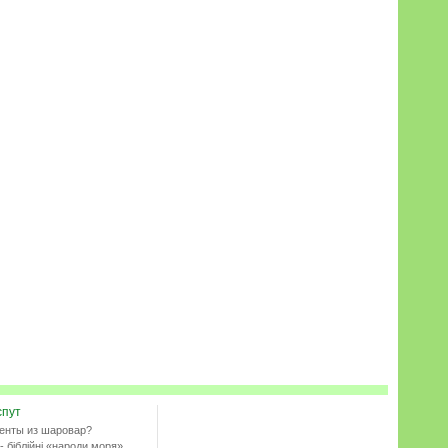
спут
енты из шаровар?
- біблійні «народи моря»