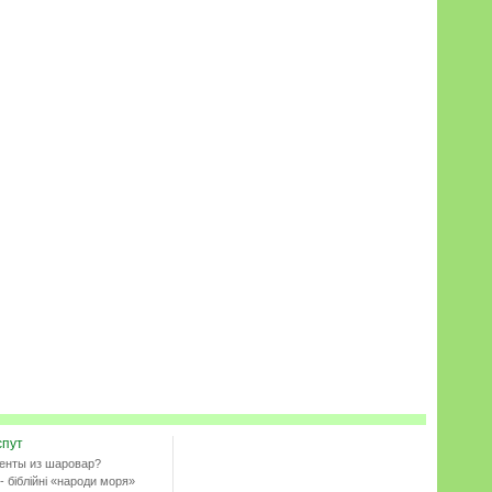
спут
енты из шаровар?
- біблійні «народи моря»