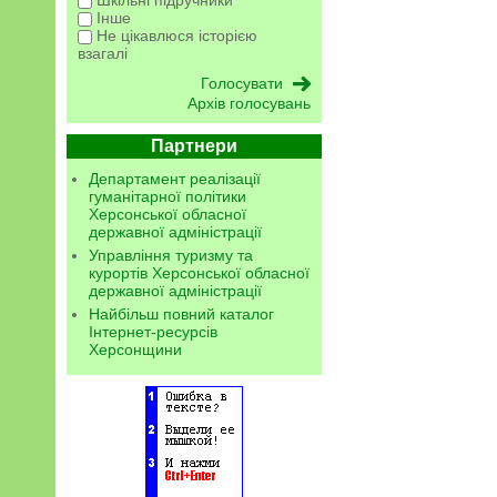
Шкільні підручники
Інше
Не цікавлюся історією
взагалі
Архів голосувань
Партнери
Департамент реалізації
гуманітарної політики
Херсонської обласної
державної адміністрації
Управління туризму та
курортів Херсонської обласної
державної адміністрації
Найбільш повний каталог
Інтернет-ресурсів
Херсонщини