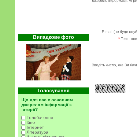
Джерело інформації: «Грив
E-mail (не буде опу
Випадкове фото
*
Текст по
Введіть число, яке Ви ба
Голосування
Що для вас є основним
джерелом інформації з
історії?
Телебачення
Кіно
Інтернет
Література