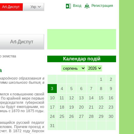
Вход
Регистрация
Art-Диспут
Укр
Art-Диспут
го земства
Календар подій
а
народного образования в
1
2
тями школьного бытия, в
3
4
5
6
7
8
9
емился к повышению своей
10
11
12
13
14
15
16
. По крайней мере первые
председателя губернской
рсы будут ежегодными, но
17
18
19
20
21
22
23
ишь с 1870 по 1875 годы.
24
25
26
27
28
29
30
ающийся русский педагог
31
еловек. Причем проезд и
чет. В 1872 году Херсон