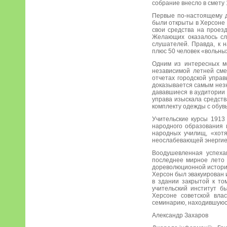
собрание внесло в смету 
Первые по-настоящему д
были открыты в Херсоне 
свои средства на проез
Желающих оказалось сл
слушателей. Правда, к 
плюс 50 человек «вольны
Одним из интересных мо
независимой летней сме
отчетах городской упра
доказывается самым незн
дававшиеся в аудитории г
управа изыскала средств
комплекту одежды с обув
Учительские курсы 1913
народного образования 
народных училищ, «хотя
неослабевающей энергией
Воодушевленная успехам
последнее мирное лето 
дореволюционной истории
Херсон был эвакуирован 
в здании закрытой к то
учительский институт б
Херсоне советской влас
семинарию, находившуюся
Александр Захаров