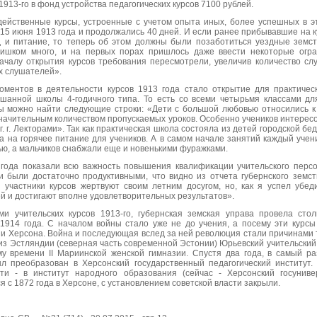
1913-го в фонд устройства педагогических курсов 7100 рублей.
ейственные курсы, устроенные с учетом опыта иных, более успешных в э
15 июня 1913 года и продолжались 40 дней. И если ранее прибывавшие на 
д и питание, то теперь об этом должны были позаботиться уездные земст
ишком много, и на первых порах пришлось даже ввести некоторые огра
началу открытия курсов требования пересмотрели, увеличив количество сл
х слушателей».
ментов в деятельности курсов 1913 года стало открытие для практическ
шанной школы 4-годичного типа. То есть со всеми четырьмя классами для
вы можно найти следующие строки: «Дети с большой любовью относились к
ачительным количеством пропускаемых уроков. Особенно учеников интересо
. г. Лекторами». Так как практическая школа состояла из детей городской бе
а на горячее питание для учеников. А в самом начале занятий каждый учен
ью, а мальчиков снабжали еще и новенькими фуражками.
 года показали всю важность повышения квалификации учительского пер
и были достаточно продуктивными, что видно из отчета губернского земст
 участники курсов жертвуют своим летним досугом, но, как я успел убеди
 и достигают вполне удовлетворительных результатов».
и учительских курсов 1913-го, губернская земская управа провела ст
1914 года. С началом войны стало уже не до учения, а посему эти курсы
 Херсона. Война и последующая вслед за ней революция стали причинами то
из Эстляндии (северная часть современной Эстонии) Юрьевский учительский 
му времени II Мариинской женской гимназии. Спустя два года, в самый ра
ыл преобразован в Херсонский государственный педагогический институт.
ти - в институт народного образования (сейчас - Херсонский госуниве
 с 1872 года в Херсоне, с установлением советской власти закрыли.