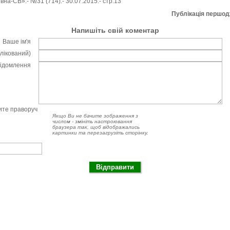
на-СВ».- №31 (714).- 30.07.2015.- стр.13
Публікація першо
Напишіть свій коментар
Ваше ім'я
блікований)
відомлення
чите праворуч
Якщо Ви не бачите зображення з
числом - змініть настроювання
браузера так, щоб відображались
картинки та перезагрузіть сторінку.