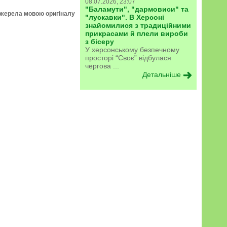
08.07.2026, 23:07
"Баламути", "дармовиси" та
джерела мовою оригіналу
"лускавки". В Херсоні
знайомилися з традиційними
прикрасами й плели вироби
з бісеру
У херсонському безпечному
просторі “Своє” відбулася
чергова ...
Детальніше