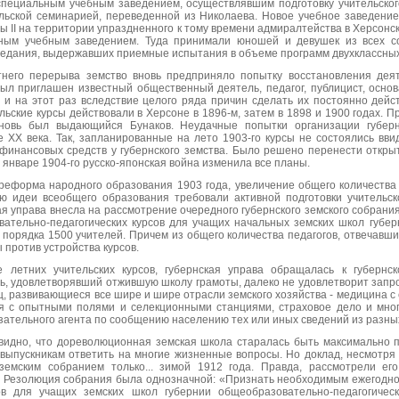
пециальным учебным заведением, осуществлявшим подготовку учительского
тельской семинарией, переведенной из Николаева. Новое учебное заведени
ы II на территории упраздненного к тому времени адмиралтейства в Херсонск
ным учебным заведением. Туда принимали юношей и девушек из всех со
ведания, выдержавших приемные испытания в объеме программ двухклассны
тнего перерыва земство вновь предприняло попытку восстановления деят
был приглашен известный общественный деятель, педагог, публицист, осно
 и на этот раз вследствие целого ряда причин сделать их постоянно дейс
ьские курсы действовали в Херсоне в 1896-м, затем в 1898 и 1900 годах. П
вновь был выдающийся Бунаков. Неудачные попытки организации губернс
 XX века. Так, запланированные на лето 1903-го курсы не состоялись вв
 финансовых средств у губернского земства. Было решено перенести откр
 январе 1904-го русско-японская война изменила все планы.
 реформа народного образования 1903 года, увеличение общего количества
ю идеи всеобщего образования требовали активной подготовки учительск
кая управа внесла на рассмотрение очередного губернского земского собрани
вательно-педагогических курсов для учащих начальных земских школ губер
 порядка 1500 учителей. Причем из общего количества педагогов, отвечавши
ы против устройства курсов.
 летних учительских курсов, губернская управа обращалась к губернс
ль, удовлетворявший отжившую школу грамоты, далеко не удовлетворит зап
ц, развивающиеся все шире и шире отрасли земского хозяйства - медицина с
ия с опытными полями и селекционными станциями, страховое дело и много
зательного агента по сообщению населению тех или иных сведений из разны
 видно, что дореволюционная земская школа старалась быть максимально 
выпускникам ответить на многие жизненные вопросы. Но доклад, несмотря 
земским собранием только... зимой 1912 года. Правда, рассмотрели его,
 Резолюция собрания была однозначной: «Признать необходимым ежегодное 
ов для учащих земских школ губернии общеобразовательно-педагогическ