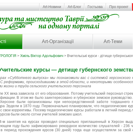
Art-Новини
Art-Блог
Гостьова
Про проект
сті
Art-Організації
Art-Теми
УРОЛОГІЯ
>
Хміль Віктор Адольфович
> Вчительські курси - дітище губернсько
Учительские курсы — детище губернского земств
рах «Субботнего выпуска» мы познакомили вас с системой херсонского 
 С реформами, происходившими в этой области, и некоторыми особеннос
и жизни и труда сельского учительского персонала
ле XX века зависела от его образования. Потому учительский персонал стр
икации. В этом же было заинтересовано и губернское земское руководство
 Херсоне были организованы при непосредственной заботе тогдашнего 
ра Эрдели в 1870 году. Первоначально планировали, что педагогические ку
с свои коррективы. Посему педагогические курсы работали в летний период л
урсов были около сотни учителей земских школ.
74-м занятия на курсах проводил специально приглашенный в Херсон выд
дующем году было зафиксировано рекордное количество слушателей - 236 ч
в период прохождения курсов (30 дней) тогда еще осуществляли за свой с