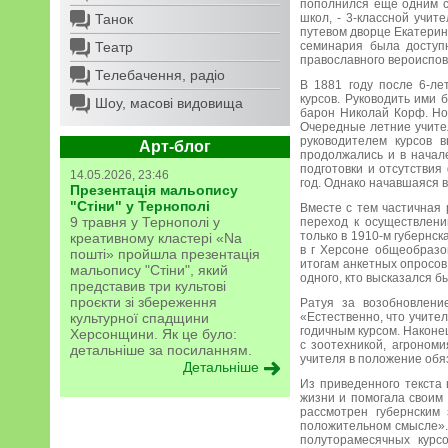
пополнился еще одним с
Танок
школ, - 3-классной учи
путевом дворце Екатерин
Театр
семинария была доступ
православного вероиспо
Телебачення, радіо
В 1881 году после 6-ле
курсов. Руководить ими 
Шоу, масові видовища
барон Николай Корф. Но
Очередные летние учител
руководителем курсов 
Арт-блог
продолжались и в начале
подготовки и отсутствия
14.05.2026, 23:46
год. Однако начавшаяся в
Презентація мальопису
"Стіни" у Тернополі
Вместе с тем частичная
9 травня у Тернополі у
переход к осуществлени
только в 1910-м губернс
креативному кластері «Na
в г Херсоне общеобразо
пошті» пройшла презентація
итогам анкетных опросов
мальопису "Стіни", який
одного, кто высказался б
представив три культові
проєкти зі збереження
Ратуя за возобновление
культурної спадщини
«Естественно, что учите
годичным курсом. Наконе
Херсонщини. Як це було:
с зоотехникой, агроном
детальніше за посиланням.
учителя в положение обя
Детальніше
Из приведенного текста
жизни и помогала своим 
рассмотрен губернским 
положительном смысле».
полуторамесячных курс