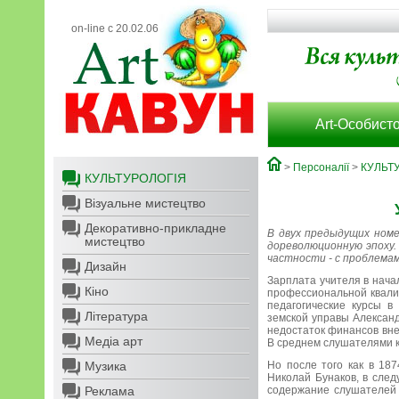
on-line с 20.02.06
Art-Особисто
>
Персоналії
>
КУЛЬТ
КУЛЬТУРОЛОГІЯ
Візуальне мистецтво
Декоративно-прикладне
В двух предыдущих номе
мистецтво
дореволюционную эпоху.
частности - с проблемам
Дизайн
Зарплата учителя в нача
Кіно
профессиональной квалиф
педагогические курсы в
Література
земской управы Александ
недостаток финансов вне
Медіа арт
В среднем слушателями к
Музика
Но после того как в 18
Николай Бунаков, в сле
Реклама
содержание слушателей 