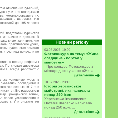
том отношении губерний,
курсы учителя вкладывали
ва, командировавшие их.
ничения - не более 150
ушателей до 195 человек
ой подготовки курсистов
 мальчиков и девочек. В
 школьным занятиям, что
Новини регіону
вали практические уроки,
дноты, губернская земская
03.08.2026, 19:00
ик и ученица получали по
Фотоконкурс на тему: «Жива
спадщина - портал у
сонала в период реформы
майбутнє»
ва. По словам директора
Про конкурс Фотоконкурс з
ться, всегда работают с
міжнародною участю «Жива ...
Детальніше
оль же успешные курсы в
10.07.2026, 23:13
 оказались последними в
Історія херсонської
го, что осенью 1917-го в
майстрині, яка написала
институт. Его разместили
згар Гражданской войны,
понад 250 ікон
 А после установления в
Херсонська іконописиця
рситет). Учительскую же
Наталія Шалапко написала
понад 250 ікон. ...
Детальніше