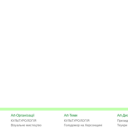
Art-Організації
Art-Теми
Art-Ди
КУЛЬТУРОЛОГІЯ
КУЛЬТУРОЛОГІЯ
Презид
Візуальне мистецтво
Голодомор на Херсонщині
Теукри 