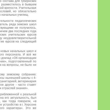
 состава для губернских
е разместилось в бывшем
ой крепости. Учительская
словий, но обязательно
х начальных училищ.
ельности педагогических
ватель ряда земских школ
твующими не получилось.
ричем два последних года
ких учительских курсов
иду неудовлетворительной
ытие курсов на следующий
 новых начальных школ и
ого персонала. И всё же
я доклад «Об организации
нии», подготовленный по
х на вопросы, не было ни
кому земскому собранию:
росы нынешней школы с 4-
 санитарией, ветеринария
е другое - часто ставят
х отраслей знания».
приближенной к реальной
на его актуальность, был
 как тогда говорили, «в
устройство в г. Херсоне
ого характера». Это же