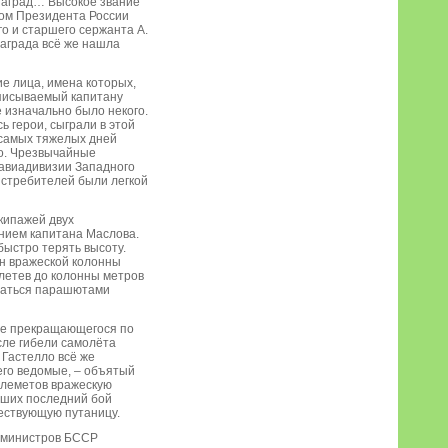
 наград… Высокое звание
зом Президента России
го и старшего сержанта А.
аграда всё же нашла
ие лица, имена которых,
иписываемый капитану
 изначально было некого.
 герои, сыграли в этой
з самых тяжелых дней
цо. Чрезвычайные
 авиадивизии Западного
истребителей были легкой
экипажей двух
нием капитана Маслова.
быстро терять высоту.
ан вражеской колонны
олетев до колонны метров
оваться парашютами
 не прекращающегося по
сле гибели самолёта
 Гастелло всё же
его ведомые, – объятый
улеметов вражескую
вших последний бой
ществующую путаницу.
т министров БССР