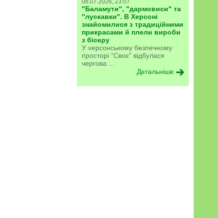
08.07.2026, 23:07
"Баламути", "дармовиси" та
"лускавки". В Херсоні
знайомилися з традиційними
прикрасами й плели вироби
з бісеру
У херсонському безпечному
просторі “Своє” відбулася
чергова ...
Детальніше