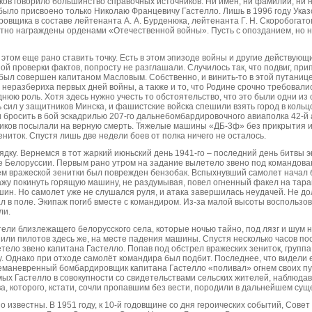
иков говорило большинство справочных источников. Ни имен, ни фамилий, ни
было присвоено только Николаю Францевичу Гастелло. Лишь в 1996 году Ука
вщика в составе лейтенанта А. А. Бурденюка, лейтенанта Г. Н. Скоробогато
тно награждены орденами «Отечественной войны». Пусть с опозданием, но н
а этом еще рано ставить точку. Есть в этом эпизоде войны и другие действующ
ой проверки фактов, попросту не разглашали. Случилось так, что подвиг, пр
 был совершен капитаном Масловым. Собственно, и винить-то в этой путанице
еразбериха первых дней войны, а также и то, что Родине срочно требовались
нюю роль. Хотя здесь нужно учесть то обстоятельство, что это были одни и
ь сил у защитников Минска, и фашистские войска спешили взять город в коль
 бросить в бой эскадрилью 207-го дальнебомбардировочного авиаполка 42-й
чиков посылали на верную смерть. Тяжелые машины «ДБ-3ф» без прикрытия 
ниток. Спустя лишь две недели боев от полка ничего не осталось.
ядку. Вернемся в тот жаркий июньский день 1941-го – последний день битвы 
 Белоруссии. Первым рано утром на задание вылетело звено под командова
ем вражеской зенитки был поврежден бензобак. Вспыхнувший самолет начал 
ажу покинуть горящую машину, не раздумывая, повел огненный факел на тар
шин. Но самолет уже не слушался руля, и атака завершилась неудачей. Не д
л в поле. Экипаж погиб вместе с командиром. Из-за малой высоты воспольз
ли.
ели близлежащего белорусского села, которые ночью тайно, под лязг и шум
или пилотов здесь же, на месте падения машины. Спустя несколько часов по
тело звено капитана Гастелло. Попав под обстрел вражеских зениток, группа
. Однако при отходе самолёт командира был подбит. Последнее, что видели 
еманевренный бомбардировщик капитана Гастелло «поливал» огнем своих п
мых Гастелло в совокупности со свидетельствами сельских жителей, наблюда
а, которого, кстати, сочли пропавшим без вести, породили в дальнейшем су
 известны. В 1951 году, к 10-й годовщине со дня героических событий, Сове