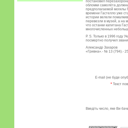
постановил перезахорони
обломки самолёта должны
предполагаемой могилы Га
времени Гастелло уже ст
истории велели помалкив
перевезли в музей, а на
что останки капитана Гас
многочисленных небольши
P. S. Только в 1996 год
посмертно получил звани
Александр Захаров
«Гривна».- № 13 (794).- 25
E-mail (не буде опу
*
Текст по
Введіть число, яке Ви ба