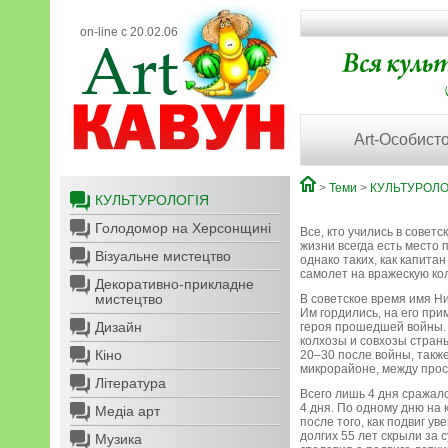
on-line с 20.02.06
Art-Особисто
>
Теми
>
КУЛЬТУРОЛО
КУЛЬТУРОЛОГІЯ
Голодомор на Херсонщині
Все, кто учились в совет
жизни всегда есть место 
Візуальне мистецтво
однако таких, как капита
самолет на вражескую ко
Декоративно-прикладне
мистецтво
В советское время имя Н
Им гордились, на его пр
Дизайн
героя прошедшей войны. 
колхозы и совхозы страны
Кіно
20–30 после войны, такж
микрорайоне, между прос
Література
Всего лишь 4 дня сражал
4 дня. По одному дню на 
Медіа арт
после того, как подвиг у
долгих 55 лет скрыли за
Музика