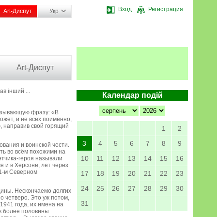
Вход
Регистрация
Art-Диспут
Укр
Art-Диспут
в інший ...
Календар подій
бязывающую фразу: «В
ожет, и не всех поимённо,
ю, направив свой горящий
1
2
3
4
5
6
7
8
9
вания и воинской чести.
ть во всём похожими на
10
11
12
13
14
15
16
етчика-героя называли
 и в Херсоне, лет через
 1-м Северном
17
18
19
20
21
22
23
24
25
26
27
28
29
30
дины. Нескончаемо долгих
о четверо. Это уж потом,
31
1941 года, их имена на
ак более половины