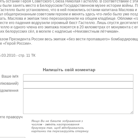
ть останки Героя Советского Союза Николая Гастелло. В соответствиии с э
 были занять место в Белорусском Государственном музее истории войны. П
стелло было установлено, что в ней покоились останки капитана Маслова и е
ал общепризнанным советским героем и менять здесь что-либо было уже позд
ать. Маслова и экипаж тихо перезахоронили на общем кладбище. Обломки «г
 месте его падения водрузили огромный бюст Гастелло. Лишь спустя десятиле
телло и одного члена его экипажа покоятся в 20 километрах от монумента с е
х белорусских сёл, в могиле с надписью «Неизвестным лётчикам».
у Указом Президента России весь экипаж «без вести пропавшего» бомбардиров
е «Герой России».
.03.2010.- стр. 11 ТК
Напишіть свій коментар
Ваше ім'я
блікований)
відомлення
чите праворуч
Якщо Ви не бачите зображення з
числом - змініть настроювання
браузера так, щоб відображались
картинки та перезагрузіть сторінку.