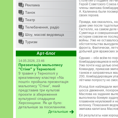
столетия о подвиге летч
Герой Советского Союза 
Реклама
члены экипажа бомбардиро
А. Калинина были посмер
Танок
своих героев.
Театр
Правда, как оказалось, н
даже уже после тщательн
Телебачення, радіо
Гастелло, на самом деле
Сумятица и совершенная н
Шоу, масові видовища
истории совсем не послед
войны. Уже не оставалос
Туризм
обстоятельства вынудили
фронта. Фактически, лет
добычей для вражеских зе
Арт-блог
Однако – обо всём по пор
14.05.2026, 23:46
бомбардировщиков в небе
Презентація мальопису
Уже почти над целью огн
"Стіни" у Тернополі
Командир, приказав экип
танков и заправочных ма
9 травня у Тернополі у
200, бомбардировщик упа
креативному кластері «Na
лётчики попросту не смог
пошті» пройшла презентація
мальопису "Стіни", який
Исход боя наблюдали жит
представив три культові
шоссе движения, похорон
проєкти зі збереження
Маслова на задание выле
выполнила боевую задачу
культурної спадщини
пламенем неуклюжий и н
Херсонщини. Як це було:
колонну. Показания ведо
детальніше за посиланням.
экипажа капитана Маслов
Детальніше
Её результаты нам хорошо