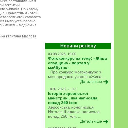
тим же постановлением
ри вскрытии
го экипажа! Но к этому
но. Причастным к этой
астелловского» самолета
тия было установлено,
го именем – в одном из
щика капитана Маслова
Новини регіону
03.08.2026, 19:00
Фотоконкурс на тему: «Жива
спадщина - портал у
майбутнє»
Про конкурс Фотоконкурс з
міжнародною участю «Жива ...
Детальніше
10.07.2026, 23:13
Історія херсонської
майстрині, яка написала
понад 250 ікон
Херсонська іконописиця
Наталія Шалапко написала
понад 250 ікон. ...
Детальніше