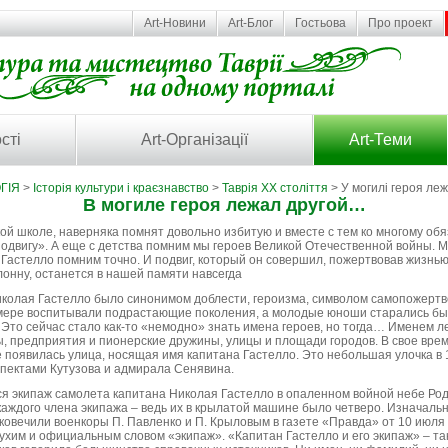
Art-Новини
Art-Блог
Гостьова
Про проект
сті
Art-Організації
Art-Теми
ГІЯ
>
Історія культури і краєзнавство
>
Таврія XX століття
> У могилі героя лежа
В могиле героя лежал другой…
ской школе, наверняка помнят довольно избитую и вместе с тем ко многому о
подвигу». А еще с детства помним мы героев Великой Отечественной войны. М
н Гастелло помним точно. И подвиг, который он совершил, пожертвовав жизнь
лонну, останется в нашей памяти навсегда
иколая Гастелло было синонимом доблести, героизма, символом самопожертво
имере воспитывали подрастающие поколения, а молодые юноши старались бы
Это сейчас стало как-то «немодно» знать имена героев, но тогда… Именем л
, предприятия и пионерские дружины, улицы и площади городов. В свое время
е появилась улица, носящая имя капитана Гастелло. Это небольшая улочка в
пектами Кутузова и адмирала Сенявина.
ся экипаж самолета капитана Николая Гастелло в опаленном войной небе Ро
каждого члена экипажа – ведь их в крылатой машине было четверо. Изначальн
вековечили военкоры П. Павленко и П. Крыловым в газете «Правда» от 10 июля 
 сухим и официальным словом «экипаж». «Капитан Гастелло и его экипаж» – т