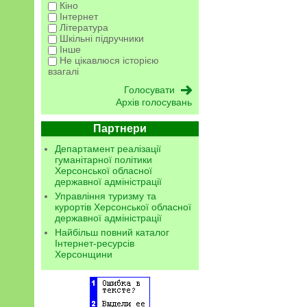
Кіно
Інтернет
Література
Шкільні підручники
Інше
Не цікавлюся історією
взагалі
Архів голосувань
Партнери
Департамент реалізації
гуманітарної політики
Херсонської обласної
державної адміністрації
Управління туризму та
курортів Херсонської обласної
державної адміністрації
Найбільш повний каталог
Інтернет-ресурсів
Херсонщини