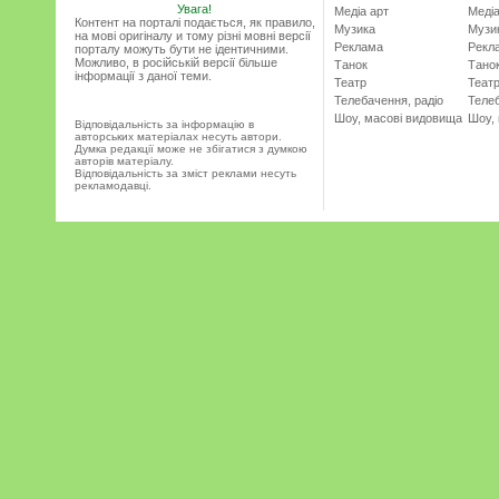
Увага!
Медіа арт
Медіа
Контент на порталі подається, як правило,
Музика
Музи
на мові оригіналу и тому різні мовні версії
Реклама
Рекл
порталу можуть бути не ідентичними.
Можливо, в російській версії більше
Танок
Тано
інформації з даної теми.
Театр
Теат
Телебачення, радіо
Телеб
Шоу, масові видовища
Шоу,
Відповідальність за інформацію в
авторських матеріалах несуть автори.
Думка редакції може не збігатися з думкою
авторів матеріалу.
Відповідальність за зміст реклами несуть
рекламодавці.