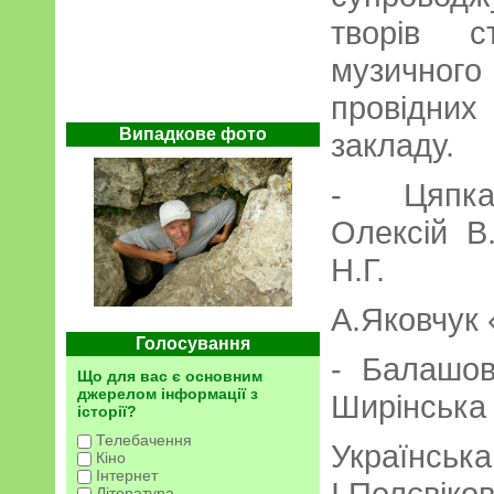
творів с
музичног
провідни
Випадкове фото
закладу.
- Цяпка 
Олексій В
Н.Г.
А.Яковчук 
Голосування
- Балашова
Що для вас є основним
джерелом інформації з
Ширінська С
історії?
Телебачення
Українська
Кіно
Інтернет
І.Полєві
Література