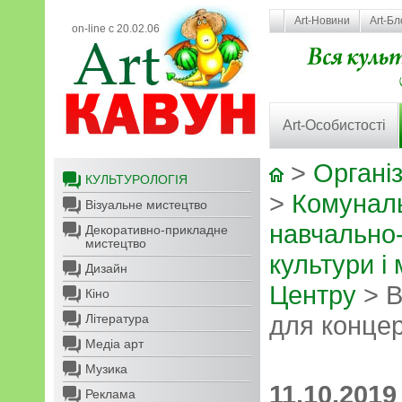
Art-Новини
Art-Бл
on-line с 20.02.06
Art-Особистості
>
Організ
КУЛЬТУРОЛОГІЯ
>
Комунал
Візуальне мистецтво
навчально
Декоративно-прикладне
мистецтво
культури і
Дизайн
Центру
> В
Кіно
для концер
Література
Медіа арт
Музика
11.10.2019
Реклама