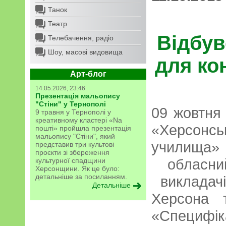
Танок
Театр
Відбув
Телебачення, радіо
Шоу, масові видовища
для ко
Арт-блог
14.05.2026, 23:46
Презентація мальопису
"Стіни" у Тернополі
09 жовтня
9 травня у Тернополі у
креативному кластері «Na
«Херсон
пошті» пройшла презентація
мальопису "Стіни", який
училищ
представив три культові
проєкти зі збереження
обласни
культурної спадщини
Херсонщини. Як це було:
детальніше за посиланням.
викладач
Детальніше
Херсона 
«Спец