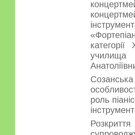
концертм
конце
інструме
«Фортепі
категорії
училища 
Анатоліївн
Созанськ
особливос
роль піані
інструмента
Розкритт
супровод