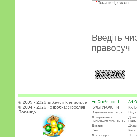
*
Текст повідомлення
Введіть чи
праворуч
© 2005 - 2026 artkavun.kherson.ua
Art-Особистості
Art-О
© 2004 - 2026 Розробка:
Ярослав
КУЛЬТУРОЛОГІЯ
КУЛЬ
Полещук
Візуальне мистецтво
Візу
Декоративно-
Деко
прикладне мистецтво
прик
Дизайн
Диза
Кіно
Кіно
Література
Літер