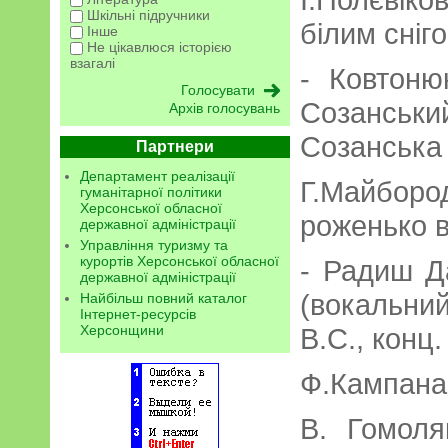
Шкільні підручники
білим сніг
Інше
Не цікавлюся історією
взагалі
- Ковтоню
Созанськи
Архів голосувань
Созанська
Партнери
Департамент реалізації
Г.Майбо
гуманітарної політики
Херсонської обласної
роженько 
державної адміністрації
Управління туризму та
курортів Херсонської обласної
- Радиш Д
державної адміністрації
(вокальний
Найбільш повний каталог
Інтернет-ресурсів
Херсонщини
В.С., конц
Ф.Кампана
В. Гомоля