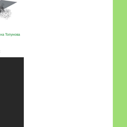
на Топунова
к