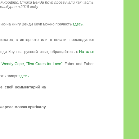
я Крофтс. Стихи Венди Коуп прозвучали как часть
льбурне в 2015 году.
зию на книгу Венди Коуп можно прочесть
здесь
.
екстов, в интернете или в печати, преследуется
енди Коуп на русский язык, обращайтесь к
Наталье
и
Wendy Cope, "Two Cures for Love"
, Faber and Faber,
боты живут
здесь
.
те свой комментарий на
джерела мовою оригіналу