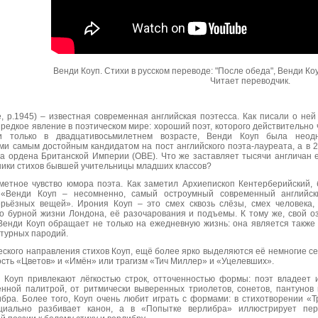
Венди Коуп. Стихи в русском переводе: "После обеда", Венди Коуп
Читает переводчик.
 р.1945) – известная современная английская поэтесса. Как писали о ней
 редкое явление в поэтическом мире: хороший поэт, которого действительно 
и только в двадцативосьмилетнем возрасте, Венди Коуп была неодн
и самым достойным кандидатом на пост английского поэта-лауреата, а в 2
а ордена Британской Империи (OBE). Что же заставляет тысячи англичан 
ники стихов бывшей учительницы младших классов?
ометное чувство юмора поэта. Как заметил Архиепископ Кентерберийский,
 «Венди Коуп – несомненно, самый остроумный современный английск
рьёзных вещей». Ирония Коуп – это смех сквозь слёзы, смех человека,
о бурной жизни Лондона, её разочарования и подъемы. К тому же, свой о
Венди Коуп обращает не только на ежедневную жизнь: она является также
турных пародий.
ского направления стихов Коуп, ещё более ярко выделяются её немногие с
ость «Цветов» и «Имён» или трагизм «Тич Миллер» и «Уцелевших».
и Коуп привлекают лёгкостью строк, отточенностью формы: поэт владеет 
енной палитрой, от ритмически выверенных триолетов, сонетов, пантунов 
бра. Более того, Коуп очень любит играть с формами: в стихотворении «Т
циально разбивает канон, а в «Попытке верлибра» иллюстрирует пер