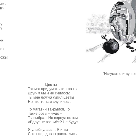
ись.
ен?
й?
й?
ож!
ет.
ложь!
"Искусство искуше
Цветы
Так мог придумать только ты.
Другим бы и не снилось:
Ты мне
почти
купил цветы
Но что-то там случилось:
То магазин закрылся. То
Такие розы – чудо –
Ты выбрал. Но вернул потом:
«Вдруг не возьмёт? Не буду».
Я улыбнулась… Я и ты
С тех пор давно расстались.