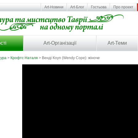
Art-Новини
Art-Блог
Гостьова
Про проект
сті
Art-Організації
Art-Теми
тура
>
Крофтс Наталя
> Венді Коуп (Wendy Cope): жіноче