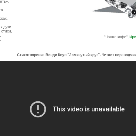
ять».
го
сках.
х духи.
 стихи,
.
"Чашка кофе",
Ири
ь.
Стихотворение Венди Коуп "Замкнутый круг". Читает переводчи