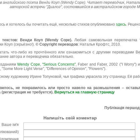
в английского поэта Венди Коуп (Wendy Cope). Читает переводчик, Наталь
авторской встречи "Диалог", состоявшейся в австралийском городе Ме
сь и хотелось бы почитать ещё, несколько стихов опубликовано
здесь
. Рецен
х текстов: Венди Коуп (Wendy Cope).
Любая самовольная перепечатка т
и Коуп (серьёзно!).
© Copyright переводов
: Наталья Крофтс, 2010.
атать что-либо из прочтённого или ознакомиться с другими переводами В
зание автора и переводчика обязательно.
 изданиям
Wendy Cope, "Serious Concerns"
, Faber and Faber, 2002 ("I Worry") 
 "Some More Light Verse", "Differences of Opinion", "Flowers").
ному художнику Ирине Топуновой, чья графика украсила эту страницу. Её ра
вилось, не понравилось или просто навело на размышления – оставь
 (регистрация не требуется).
Вернуться на главную страницу
Публікація першо
Напишіть свій коментар
Ваше ім'я
блікований)
відомлення