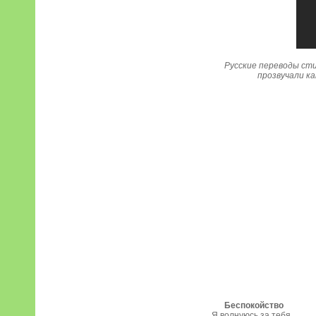
Русские переводы сти
прозвучали ка
Беспокойство
Я волнуюсь за тебя.