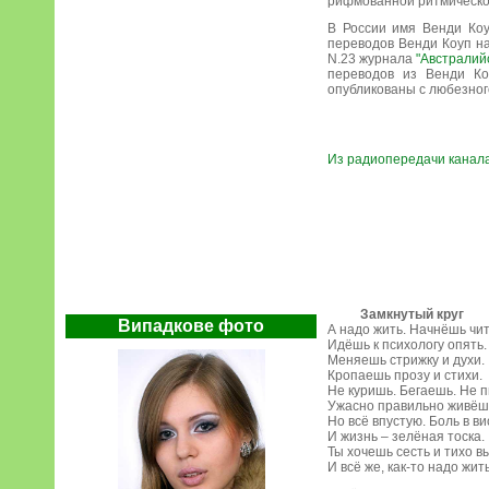
рифмованной ритмической
В России имя Венди Коу
переводов Венди Коуп на
N.23 журнала
"Австралий
переводов из Венди К
опубликованы с любезног
Из радиопередачи канала
Замкнутый круг
Випадкове фото
А надо жить. Начнёшь чит
Идёшь к психологу опять.
Меняешь стрижку и духи.
Кропаешь прозу и стихи.
Не куришь. Бегаешь. Не 
Ужасно правильно живёш
Но всё впустую. Боль в ви
И жизнь – зелёная тоска.
Ты хочешь сесть и тихо в
И всё же, как-то надо жить