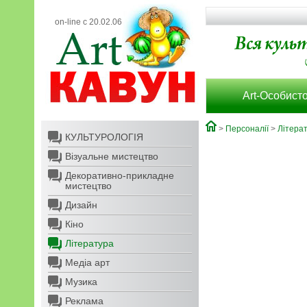
on-line с 20.02.06
Art-Особисто
>
Персоналії
>
Літера
КУЛЬТУРОЛОГІЯ
Візуальне мистецтво
Декоративно-прикладне
мистецтво
Дизайн
Кіно
Література
Медіа арт
Музика
Реклама