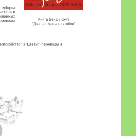
подборки
чатана в
кованных
Книга Венди Коуп
переводы
"Два средства от любви"
"Беспокойство" и "Цветы" (переводы и