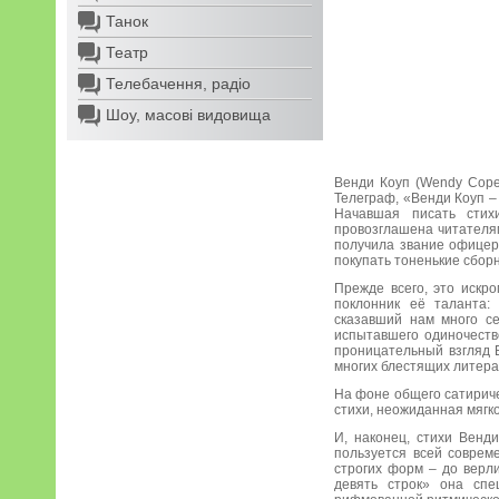
Танок
Театр
Телебачення, радіо
Шоу, масові видовища
Венди Коуп (Wendy Cope,
Телеграф, «Венди Коуп –
Начавшая писать стих
провозглашена читателям
получила звание офицер
покупать тоненькие сбор
Прежде всего, это искр
поклонник её таланта:
сказавший нам много се
испытавшего одиночеств
проницательный взгляд 
многих блестящих литера
На фоне общего сатириче
стихи, неожиданная мягк
И, наконец, стихи Венд
пользуется всей соврем
строгих форм – до верли
девять строк» она спе