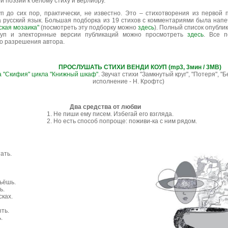
 поэзии к белому стиху и верлибру.
п до сих пор, практически, не известно. Это – стихотворения из первой 
 русский язык. Большая подборка из 19 стихов с комментариями была напе
ская мозаика"
(посмотреть эту подборку можно
здесь
). Полный список опубли
оуп и электорнные версии публикаций можно просмотреть
здесь
. Все 
о разрешения автора.
ПРОСЛУШАТЬ СТИХИ ВЕНДИ КОУП (mp3, 3мин / 3МВ)
 "Скифия" цикла "Книжный шкаф"
. Звучат стихи "Замкнутый круг", "Потеря", 
исполнение - Н. Крофтс)
Два средства от любви
1. Не пиши ему писем. Избегай его взгляда.
2. Но есть способ попроще: поживи-ка с ним рядом.
ать.
пьёшь.
ь.
сках.
ыть.
.