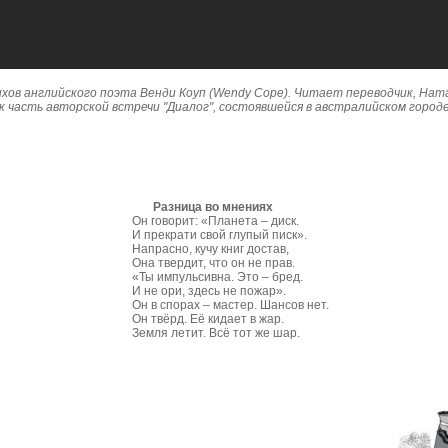
хов английского поэта Венди Коуп (Wendy Cope). Читает переводчик, Нат
к часть авторской встречи "Диалог", состоявшейся в австралийском городе
Разница во мнениях
Он говорит: «Планета – диск.
И прекрати свой глупый писк».
Напрасно, кучу книг достав,
Она твердит, что он не прав.
«Ты импульсивна. Это – бред.
И не ори, здесь не пожар».
Он в спорах – мастер. Шансов нет.
Он твёрд. Её кидает в жар.
Земля летит. Всё тот же шар.