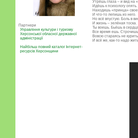
Утрёшь глаза – и вид на «
Идёшь к психологу опять.
Находишь «принца» свое
И что-то лепишь из него.
Но всё впустую. Боль в ви
И жизнь – зелёная тоска.
Партнери
Ты воешь. Бьёшь в сердца
Управління культури і туризму
Все время ешь. Строчишь
Херсонської обласної державної
Вовсю стараясь не курить
адміністрації
И всё же, как-то надо жит
Найбільш повний каталог Інтернет-
ресурсів Херсонщини