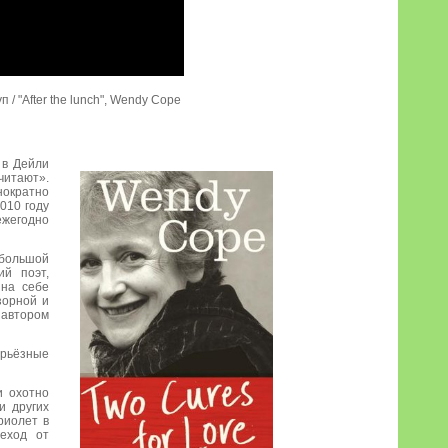
 / "After the lunch", Wendy Cope
 в Дейли
читают».
ократно
010 году
ежегодно
 большой
ий поэт,
 на себе
зорной и
 автором
ерьёзные
и охотно
и других
риолет в
еход от