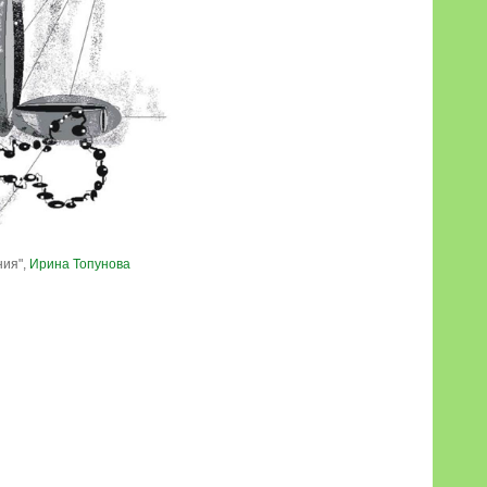
ния",
Ирина Топунова