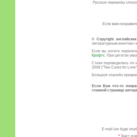
Русские переводы стихо
Если вам понравило
© Copyright английски
литературным агентом г-ж
Если вы хотите перепеч
Крофтс
. При цитатах ука
Стихи переводились по
2008 ("Two Cures for Love",
Большое спасибо прекрас
Если Вам что-то понра
главной странице автора
E-mail (не буде опу
*
Текст по