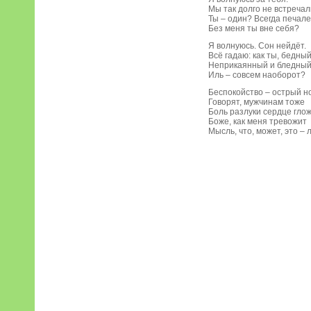
Мы так долго не встречал
Ты – один? Всегда печал
Без меня ты вне себя?
Я волнуюсь. Сон нейдёт.
Всё гадаю: как ты, бедны
Неприкаянный и бледны
Иль – совсем наоборот?
Беспокойство – острый н
Говорят, мужчинам тоже
Боль разлуки сердце глож
Боже, как меня тревожит
Мысль, что, может, это – 