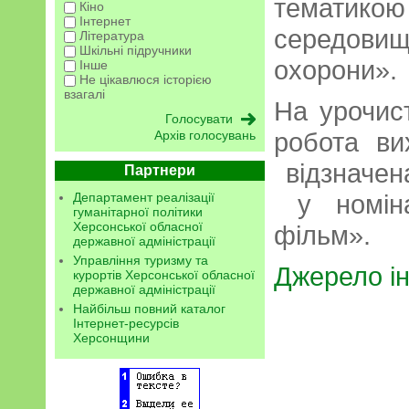
тематик
Кіно
Інтернет
середови
Література
Шкільні підручники
охорони».
Інше
Не цікавлюся історією
взагалі
На урочист
робота в
Архів голосувань
відзначен
Партнери
у номіна
Департамент реалізації
гуманітарної політики
Херсонської обласної
фільм».
державної адміністрації
Управління туризму та
Джерело і
курортів Херсонської обласної
державної адміністрації
Найбільш повний каталог
Інтернет-ресурсів
Херсонщини