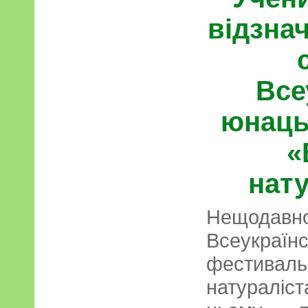
відзнач
Все
юнаць
«
нату
Нещодавно
Всеукра
фестив
натураліс