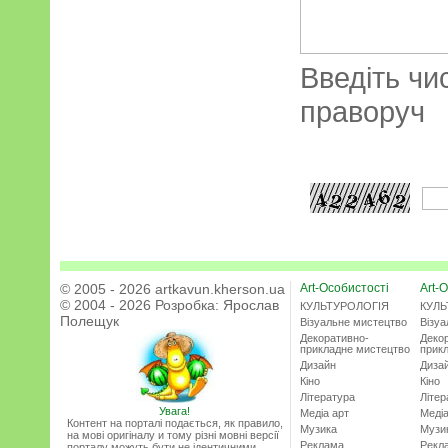
Введіть чи
праворуч
© 2005 - 2026 artkavun.kherson.ua
Art-Особистості
Art-О
© 2004 - 2026 Розробка:
Ярослав
КУЛЬТУРОЛОГІЯ
КУЛЬ
Полещук
Візуальне мистецтво
Візу
Декоративно-
Деко
прикладне мистецтво
прик
Дизайн
Диза
Кіно
Кіно
Література
Літер
Увага!
Медіа арт
Медіа
Контент на порталі подається, як правило,
Музика
Музи
на мові оригіналу и тому різні мовні версії
Реклама
Рекл
порталу можуть бути не ідентичними.