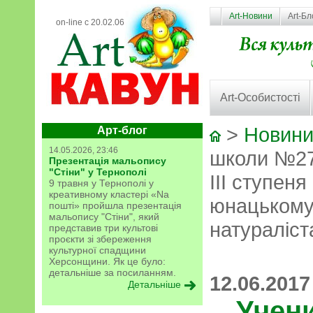
Art-Новини
Art-Бл
on-line с 20.02.06
Art-Особистості
>
Новини
Арт-блог
14.05.2026, 23:46
школи №27
Презентація мальопису
"Стіни" у Тернополі
ІІІ ступен
9 травня у Тернополі у
креативному кластері «Na
юнацькому 
пошті» пройшла презентація
мальопису "Стіни", який
натураліст
представив три культові
проєкти зі збереження
культурної спадщини
Херсонщини. Як це було:
детальніше за посиланням.
12.06.2017
Детальніше
Учен