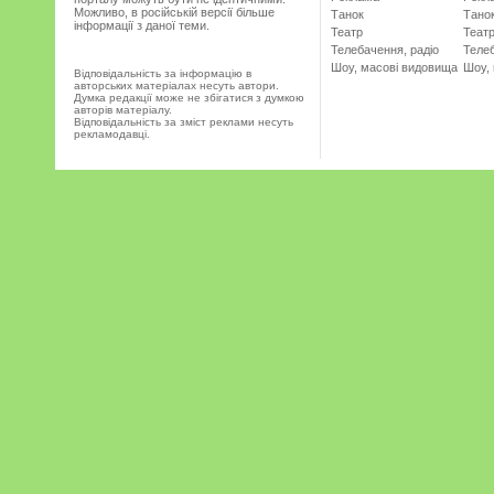
Можливо, в російській версії більше
Танок
Тано
інформації з даної теми.
Театр
Теат
Телебачення, радіо
Телеб
Шоу, масові видовища
Шоу,
Відповідальність за інформацію в
авторських матеріалах несуть автори.
Думка редакції може не збігатися з думкою
авторів матеріалу.
Відповідальність за зміст реклами несуть
рекламодавці.