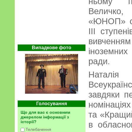
ньому пр
Величко
«ЮНОП» сп
ІІІ ступе
вивченн
Випадкове фото
іноземних 
ради.
Наталія
Всеукра
завдяки п
номінаціях
Голосування
та «Кращий
Що для вас є основним
джерелом інформації з
історії?
в обласно
Телебачення