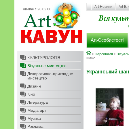
Art-Новини
Art-Бл
on-line с 20.02.06
Art-Особистості
>
Персоналії
>
Візуал
КУЛЬТУРОЛОГІЯ
шанс
Візуальне мистецтво
Український ша
Декоративно-прикладне
мистецтво
Дизайн
Кіно
Література
Медіа арт
Музика
Реклама