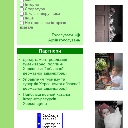
Інтернет
Література
Шкільні підручники
Інше
Не цікавлюся історією
взагалі
Архів голосувань
Партнери
Департамент реалізації
гуманітарної політики
Херсонської обласної
державної адміністрації
Управління туризму та
курортів Херсонської обласної
державної адміністрації
Найбільш повний каталог
Інтернет-ресурсів
Херсонщини