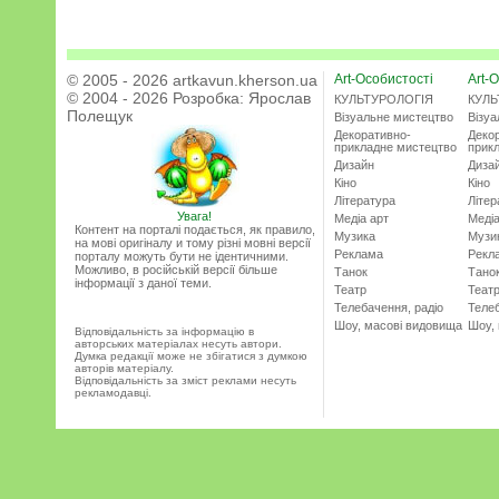
© 2005 - 2026 artkavun.kherson.ua
Art-Особистості
Art-О
© 2004 - 2026 Розробка:
Ярослав
КУЛЬТУРОЛОГІЯ
КУЛЬ
Полещук
Візуальне мистецтво
Візу
Декоративно-
Деко
прикладне мистецтво
прик
Дизайн
Диза
Кіно
Кіно
Література
Літер
Увага!
Медіа арт
Медіа
Контент на порталі подається, як правило,
Музика
Музи
на мові оригіналу и тому різні мовні версії
Реклама
Рекл
порталу можуть бути не ідентичними.
Можливо, в російській версії більше
Танок
Тано
інформації з даної теми.
Театр
Теат
Телебачення, радіо
Телеб
Шоу, масові видовища
Шоу,
Відповідальність за інформацію в
авторських матеріалах несуть автори.
Думка редакції може не збігатися з думкою
авторів матеріалу.
Відповідальність за зміст реклами несуть
рекламодавці.