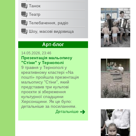
Танок
Театр
Телебачення, радіо
Шоу, масові видовища
Арт-блог
14.05.2026, 23:46
Презентація мальопису
"Стіни" у Тернополі
9 травня у Тернополі у
креативному кластері «Na
пошті» пройшла презентація
мальопису "Стіни", який
представив три культові
проєкти зі збереження
культурної спадщини
Херсонщини. Як це було:
детальніше за посиланням.
Детальніше