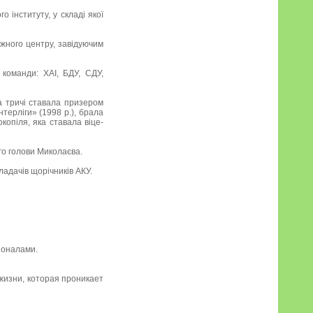
о інституту, у складі якої
жного центру, завідуючим
 команди: ХАІ, БДУ, СДУ,
ка тричі ставала призером
нтерліги» (1998 р.), брала
копіля, яка ставала віце-
го голови Миколаєва.
кладачів щорічників АКУ.
ионалами.
 жизни, которая проникает