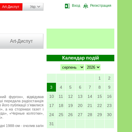
Вход
Регистрация
Art-Диспут
Укр
Art-Диспут
Календар подій
1
2
3
4
5
6
7
8
9
10
11
12
13
14
15
16
ний фургон», відвідував
рші передала радіостанція
 його публікації з’явилися
17
18
19
20
21
22
23
», а на сторінках газет і
уда», «Черные колготки»,
24
25
26
27
28
29
30
».
31
дні 1988-ом - очолив загін