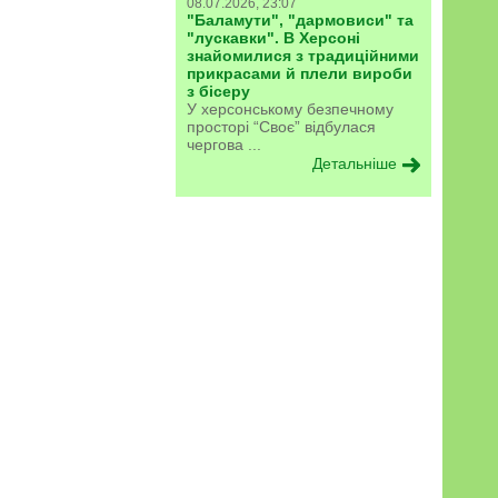
08.07.2026, 23:07
"Баламути", "дармовиси" та
"лускавки". В Херсоні
знайомилися з традиційними
прикрасами й плели вироби
з бісеру
У херсонському безпечному
просторі “Своє” відбулася
чергова ...
Детальніше