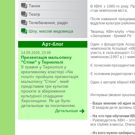
Танок
В КВНі з 1985-го року. Пр
став чемпіоном міста.
Театр
Після навчання працював
Телебачення, радіо
відділом культури районно
Шоу, масові видовища
Творець КВН-клубу «Черт
«Запоріжжя - Кривий Ріг -
Арт-блог
Один з фундаторів Асоціа
чемпіонатів Асоціації «КВ
14.05.2026, 23:46
участь в гала-концерті С
Презентація мальопису
чемпіоном (1997 р.) і чемп
"Стіни" у Тернополі
Є почесним президентом Х
9 травня у Тернополі у
креативному кластері «Na
Є головним редактором і п
пошті» пройшла презентація
мальопису "Стіни", який
Один з авторів збірної КВ
представив три культові
проєкти зі збереження
Интервью
(мовою оригіна
культурної спадщини
Херсонщини. Як це було:
- Ваше мнение об идее 
детальніше за посиланням.
- В каждом деле должны 
Детальніше
- На что при обучении 
- Руководитель КВН – это
все глубже в массы. Очен
- Из кого нужно набират