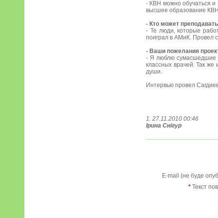
- КВН можно обучаться и 
высшее образование КВН
- Кто может преподават
- Те люди, которые раб
поиграл в АМиК. Провел 
- Ваши пожелания прое
- Я люблю сумасшедшие п
классных врачей. Так же 
души.
Интервью провел Сагдие
1. 27.11.2010 00:46
Ірина Снігур
E-mail (не буде опу
*
Текст по