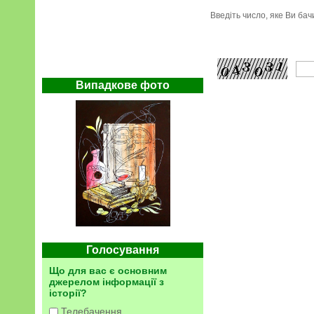
Введіть число, яке Ви ба
Випадкове фото
Голосування
Що для вас є основним
джерелом інформації з
історії?
Телебачення