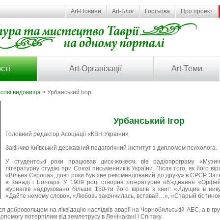
Art-Новини
Art-Блог
Гостьова
Про проект
сті
Art-Організації
Art-Теми
асові видовища
> Урбанський Ігор
Урбанський Ігор
Головний редактор Асоціації «КВН України»
Закінчив Київський державний педагогічний інститут з дипломом психолога.
У студентські роки працював диск-жокеєм, вів радіопрограму «Музич
літературну студію при Союзі письменників України. Після того, як його ві
«Вільна Європа», довгі роки був «не рекомендований до друку» в СРСР. Зате
в Канаді і Болгарії. У 1989 році створив літературне об’єднання «Орфей
журналів надруковано більше 150-ти його віршів з книг: «Идущие в ник
«Дайте немому слово», «Любовь закончилась, вставай…», «Старый ботинок
я добровольцем на ліквідацію наслідків аварії на Чорнобильській АЕС, а в гру
допомогу потерпілим від землетрусу в Ленінакані і Спітаку.