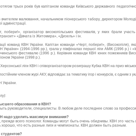
отягом трьох років був капітаном команди Київського державного педагогічног
 вчителем малювання, начальником піонерського табору, директором Молоді
ї адміністрації.
, побери!», організатор високопільських фестивалів, у яких брали участь
 транзит» «Дівчата із Житомира», «Дизель» і ін.
ції команд КВН України. Капітан команди «Черт, побери!», (Високопіля), я
Н України» (1994-1996 рр.), грала у півфіналах першої ліги АМІК (1996 р.) і «І
очинського фестивалю (1996 р.). Керівник команди КВН юних пожежників Висо
іоном України (1998 р.).
ерсонської ліги КВН і співорганізатором розиграшу Кубка КВН на приз місько
остійним членом журі АКУ, відповідає за тематику ігор і конкурсів, є одним з у
Н України.
лу)
:
высшего образования в КВН?
быть руководители, специалисты. В любом деле последнее слово за професс
КВН надо уделить максимум внимания?
, прежде всего психолог. Команды могут быть очень обидчивы. КВН это часть
ь хорошо, что есть разные лиги и чемпионаты. КВН должен быть разным.
ь студентов?