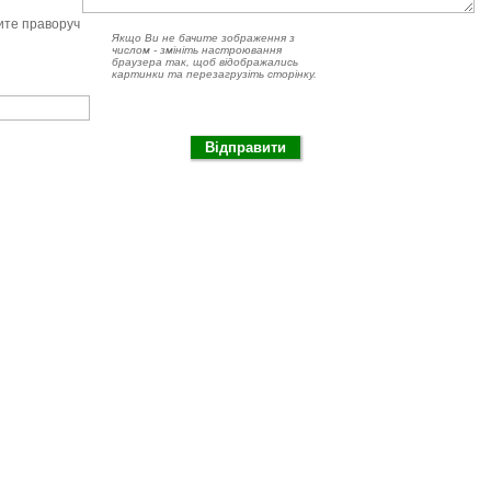
чите праворуч
Якщо Ви не бачите зображення з
числом - змініть настроювання
браузера так, щоб відображались
картинки та перезагрузіть сторінку.