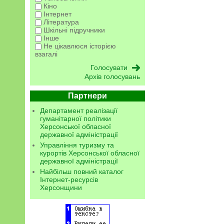
Кіно
Інтернет
Література
Шкільні підручники
Інше
Не цікавлюся історією
взагалі
Архів голосувань
Партнери
Департамент реалізації
гуманітарної політики
Херсонської обласної
державної адміністрації
Управління туризму та
курортів Херсонської обласної
державної адміністрації
Найбільш повний каталог
Інтернет-ресурсів
Херсонщини