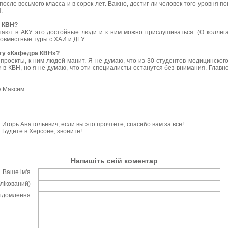
после восьмого класса и в сорок лет. Важно, достиг ли человек того уровня п
.
ь КВН?
отают в АКУ это достойные люди и к ним можно прислушиваться. (О коллег
совместные туры с ХАИ и ДГУ.
кту «Кафедра КВН»?
роекты, к ним людей манит. Я не думаю, что из 30 студентов медицинског
и в КВН, но я не думаю, что эти специалисты останутся без внимания. Главн
в Максим
Игорь Анатольевич, если вы это прочтете, спасибо вам за все!
Будете в Херсоне, звоните!
Напишіть свій коментар
Ваше ім'я
блікований)
відомлення