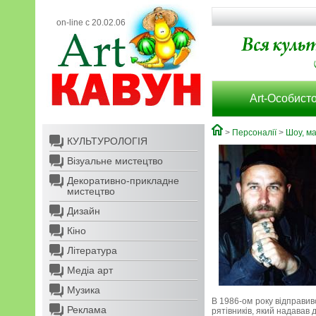
on-line с 20.02.06
Art-Особисто
>
Персоналії
>
Шоу, м
КУЛЬТУРОЛОГІЯ
Візуальне мистецтво
Декоративно-прикладне
мистецтво
Дизайн
Кіно
Література
Медіа арт
Музика
В 1986-ом року відправивс
Реклама
рятівників, який надавав 