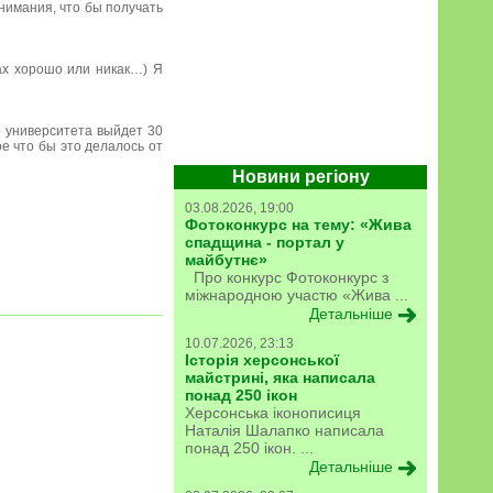
онимания, что бы получать
ах хорошо или никак…) Я
о университета выйдет 30
ое что бы это делалось от
Новини регіону
03.08.2026, 19:00
Фотоконкурс на тему: «Жива
спадщина - портал у
майбутнє»
Про конкурс Фотоконкурс з
міжнародною участю «Жива ...
Детальніше
10.07.2026, 23:13
Історія херсонської
майстрині, яка написала
понад 250 ікон
Херсонська іконописиця
Наталія Шалапко написала
понад 250 ікон. ...
Детальніше