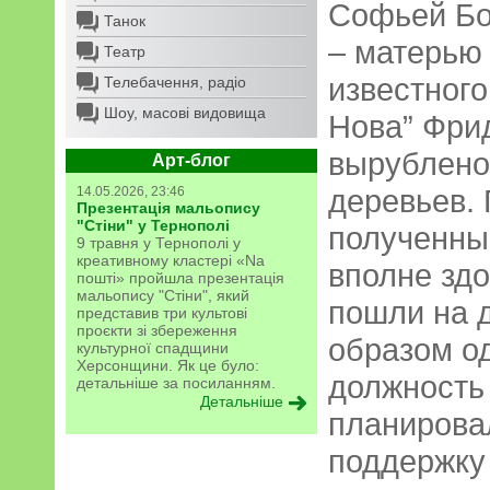
Софьей Бо
Танок
– матерью
Театр
известного
Телебачення, радіо
Шоу, масові видовища
Нова” Фри
вырублено
Арт-блог
деревьев.
14.05.2026, 23:46
Презентація мальопису
"Стіни" у Тернополі
полученны
9 травня у Тернополі у
креативному кластері «Na
вполне зд
пошті» пройшла презентація
мальопису "Стіни", який
пошли на д
представив три культові
проєкти зі збереження
образом од
культурної спадщини
Херсонщини. Як це було:
должность
детальніше за посиланням.
Детальніше
планирова
поддержку