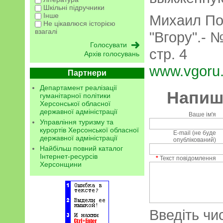
Шкільні підручники
Інше
Михаил По
Не цікавлюся історією
взагалі
"Вгору".- №
стр. 4
Архів голосувань
www.vgoru.
Партнери
Департамент реалізації
Напиші
гуманітарної політики
Херсонської обласної
державної адміністрації
Ваше ім'я
Управління туризму та
курортів Херсонської обласної
E-mail (не буде
державної адміністрації
опублікований)
Найбільш повний каталог
Інтернет-ресурсів
*
Текст повідомлення
Херсонщини
Введіть чи