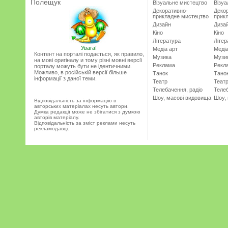
Полещук
Візуальне мистецтво
Візу
Декоративно-
Деко
прикладне мистецтво
прик
Дизайн
Диза
Кіно
Кіно
Література
Літер
Увага!
Медіа арт
Медіа
Контент на порталі подається, як правило,
Музика
Музи
на мові оригіналу и тому різні мовні версії
Реклама
Рекл
порталу можуть бути не ідентичними.
Можливо, в російській версії більше
Танок
Тано
інформації з даної теми.
Театр
Теат
Телебачення, радіо
Телеб
Шоу, масові видовища
Шоу,
Відповідальність за інформацію в
авторських матеріалах несуть автори.
Думка редакції може не збігатися з думкою
авторів матеріалу.
Відповідальність за зміст реклами несуть
рекламодавці.