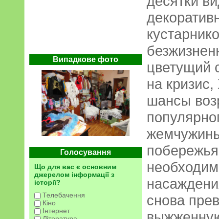
десятки в
декоратив
кустарнико
безжизнен
Випадкове фото
цветущий с
на кризис
шансы воз
популярног
жемчужины
побережья.
Голосування
необходим
Що для вас є основним
джерелом інформації з
насаждения
історії?
Телебачення
снова пре
Кіно
Інтернет
выжженную
Література