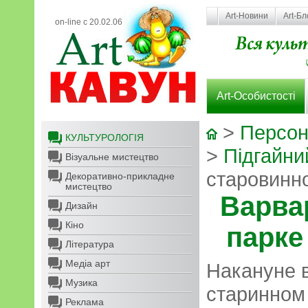
Art-Новини
Art-Бл
on-line с 20.02.06
Art-Особистості
>
Персон
КУЛЬТУРОЛОГІЯ
>
Підгайн
Візуальне мистецтво
старовинн
Декоративно-прикладне
мистецтво
Варва
Дизайн
Кіно
парке
Література
Медіа арт
Накануне 
Музика
старинном
Реклама