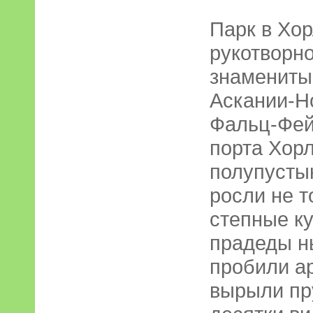
Парк в Хор
рукотворно
знамениты
Аскании-Но
Фальц-Фей
порта Хорл
полупусты
росли не т
степные ку
прадеды н
пробили а
вырыли пр