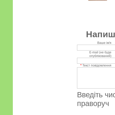
Напиші
Ваше ім'я
E-mail (не буде
опублікований)
*
Текст повідомлення
Введіть чи
праворуч