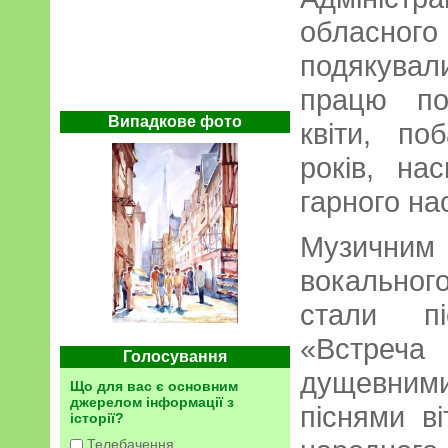
обласно
подякувал
працю по
Випадкове фото
квіти, по
років, нас
гарного на
Музичним 
вокально
стали пі
«Встреч
Голосування
дущевним
Що для вас є основним
джерелом інформації з
піснями в
історії?
Телебачення