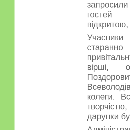
запросили
гостей
відкритою
Учасники
старанно
привітал
вірші, о
Поздо
Всеволодів
колеги. В
творчістю,
дарунки бу
Адміністр