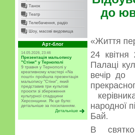
Танок
до ю
Театр
Телебачення, радіо
Шоу, масові видовища
«Життя пе
Арт-блог
24 квітня
14.05.2026, 23:46
Презентація мальопису
"Стіни" у Тернополі
Палаці ку
9 травня у Тернополі у
креативному кластері «Na
вечір до 
пошті» пройшла презентація
мальопису "Стіни", який
прекрас
представив три культові
проєкти зі збереження
керівник
культурної спадщини
Херсонщини. Як це було:
народної 
детальніше за посиланням.
Детальніше
Бай.
В святко