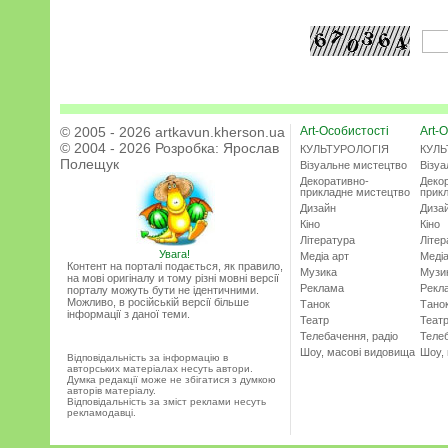
© 2005 - 2026 artkavun.kherson.ua
Art-Особистості
Art-О
© 2004 - 2026 Розробка:
Ярослав
КУЛЬТУРОЛОГІЯ
КУЛЬ
Полещук
Візуальне мистецтво
Візу
Декоративно-
Деко
прикладне мистецтво
прик
Дизайн
Диза
Кіно
Кіно
Література
Літер
Увага!
Медіа арт
Медіа
Контент на порталі подається, як правило,
Музика
Музи
на мові оригіналу и тому різні мовні версії
Реклама
Рекл
порталу можуть бути не ідентичними.
Можливо, в російській версії більше
Танок
Тано
інформації з даної теми.
Театр
Теат
Телебачення, радіо
Телеб
Шоу, масові видовища
Шоу,
Відповідальність за інформацію в
авторських матеріалах несуть автори.
Думка редакції може не збігатися з думкою
авторів матеріалу.
Відповідальність за зміст реклами несуть
рекламодавці.