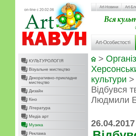
Art-Новини
Art-Бл
on-line с 20.02.06
Art-Особистості
>
Організ
КУЛЬТУРОЛОГІЯ
Херсонськ
Візуальне мистецтво
культури
Декоративно-прикладне
мистецтво
Відбувся т
Дизайн
Людмили 
Кіно
Література
Медіа арт
26.04.2017
Музика
Відбув
Реклама