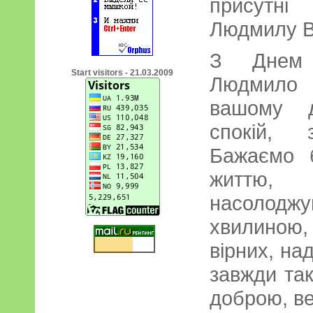
присутні
Людмилу В
З Днем 
Start visitors - 21.03.2009
Людмило 
вашому д
спокій, 
Бажаємо 
життю
насоло
хвилиною
вірних, на
завжди та
доброю, ве