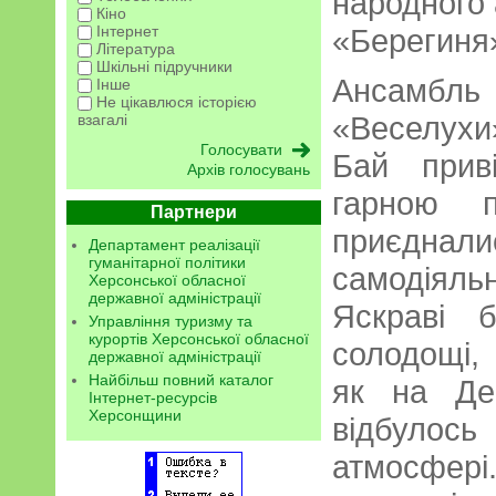
народного 
Кіно
Інтернет
«Берегиня
Література
Шкільні підручники
Ансамбл
Інше
Не цікавлюся історією
«Веселух
взагалі
Бай прив
Архів голосувань
гарною п
Партнери
приєдн
Департамент реалізації
гуманітарної політики
самодіяль
Херсонської обласної
державної адміністрації
Яскраві б
Управління туризму та
курортів Херсонської обласної
солодощі,
державної адміністрації
Найбільш повний каталог
як на Де
Інтернет-ресурсів
Херсонщини
відбулос
атмосфер