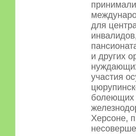
принимали
междунаро
для центр
инвалидов,
пансионат
и других о
нуждающих
участия о
цюрупинск
болеющих 
железнодо
Херсоне, 
несоверше