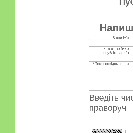
Пу
Напиші
Ваше ім'я
E-mail (не буде
опублікований)
*
Текст повідомлення
Введіть чи
праворуч