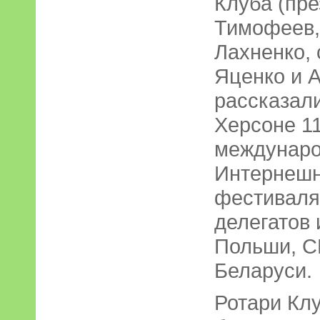
Клуба (пр
Тимофеев,
Лахненко,
Яценко и А
рассказали
Херсоне 1
междунаро
Интернешн
фестиваля
делегатов 
Польши, С
Беларуси.
Ротари Кл