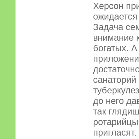
Херсон пр
ожидается 
Задача се
внимание 
богатых. А
приложения
достаточно
санаторий
туберкулез
до него да
так глядиш
ротарийцы 
пригласят.