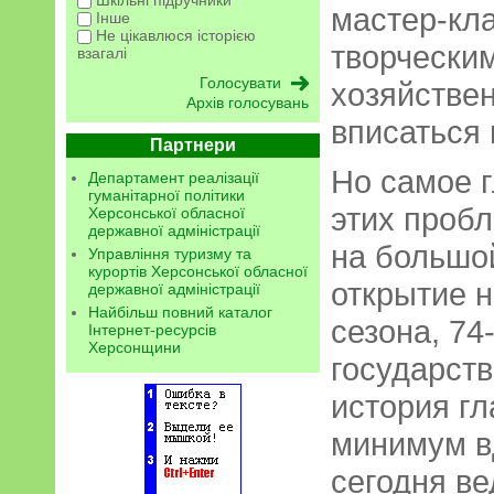
Шкільні підручники
мастер-кла
Інше
Не цікавлюся історією
творческим
взагалі
хозяйствен
Архів голосувань
вписаться
Партнери
Но самое г
Департамент реалізації
гуманітарної політики
этих пробл
Херсонської обласної
державної адміністрації
на большо
Управління туризму та
курортів Херсонської обласної
открытие н
державної адміністрації
Найбільш повний каталог
сезона, 74
Інтернет-ресурсів
Херсонщини
государств
история гл
минимум в
сегодня ве