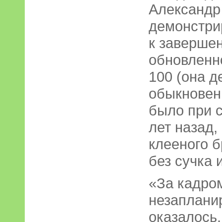
Александр 
демонстрир
к заверше
обновленно
100 (она д
обыкновен
было при с
лет назад,
клееного б
без сучка 
«За кадро
незаплани
оказалось,