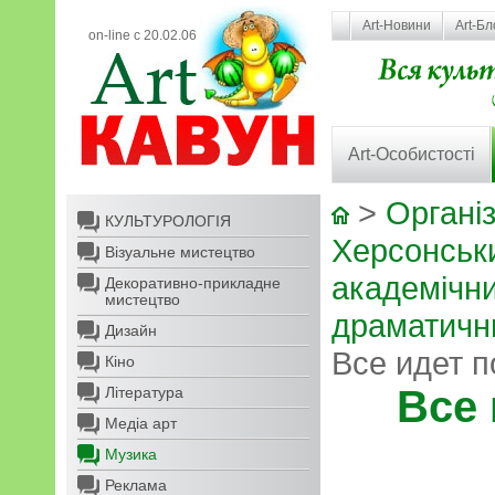
Art-Новини
Art-Бл
on-line с 20.02.06
Art-Особистості
>
Організ
КУЛЬТУРОЛОГІЯ
Херсонськ
Візуальне мистецтво
академічн
Декоративно-прикладне
мистецтво
драматични
Дизайн
Все идет п
Кіно
Все 
Література
Медіа арт
Музика
Реклама