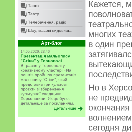
Кажется, 
Танок
поволнова
Театр
театрально
Телебачення, радіо
Шоу, масові видовища
многих теа
в один пре
Арт-блог
затягивалс
14.05.2026, 23:46
Презентація мальопису
"Стіни" у Тернополі
вытекающ
9 травня у Тернополі у
креативному кластері «Na
последств
пошті» пройшла презентація
мальопису "Стіни", який
представив три культові
Но в Херсо
проєкти зі збереження
культурної спадщини
не предвид
Херсонщини. Як це було:
детальніше за посиланням.
окончания 
Детальніше
волнением
сегодня ди