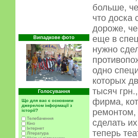
больше, ч
что доска 
дороже, че
еще в спе
Випадкове фото
нужно сде
противопо
одно специ
которых дв
тысяч грн.,
Голосування
фирма, ко
Що для вас є основним
джерелом інформації з
ремонтом,
історії?
Телебачення
сделать их
Кіно
Інтернет
теперь теа
Література