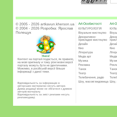
© 2005 - 2026 artkavun.kherson.ua
Art-Особистості
Art-О
© 2004 - 2026 Розробка:
Ярослав
КУЛЬТУРОЛОГІЯ
КУЛЬ
Полещук
Візуальне мистецтво
Візу
Декоративно-
Деко
прикладне мистецтво
прик
Дизайн
Диза
Кіно
Кіно
Література
Літер
Увага!
Медіа арт
Медіа
Контент на порталі подається, як правило,
Музика
Музи
на мові оригіналу и тому різні мовні версії
Реклама
Рекл
порталу можуть бути не ідентичними.
Можливо, в російській версії більше
Танок
Тано
інформації з даної теми.
Театр
Теат
Телебачення, радіо
Телеб
Шоу, масові видовища
Шоу,
Відповідальність за інформацію в
авторських матеріалах несуть автори.
Думка редакції може не збігатися з думкою
авторів матеріалу.
Відповідальність за зміст реклами несуть
рекламодавці.