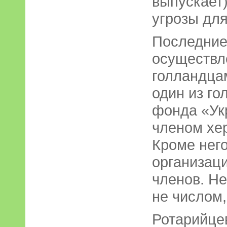
выпускает
угрозы для
Последние
осуществл
голландцам
один из го
фонда «Ук
членом хер
Кроме него
организац
членов. Не
не числом,
Ротарийцев