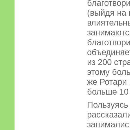
благотвор
(выйдя на 
влиятельн
занимаютс
благотвори
объединяет
из 200 стр
этому боль
же Ротари
больше 10 
Пользуясь
рассказал
занимались