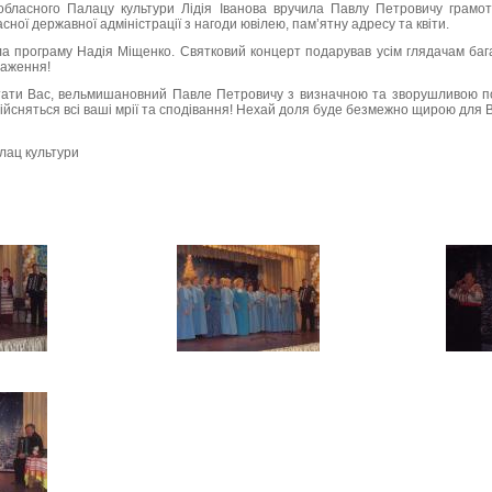
обласного Палацу культури Лідія Іванова вручила Павлу Петровичу грамот
сної державної адміністрації з нагоди ювілею, пам’ятну адресу та квіти.
а програму Надія Міщенко. Святковий концерт подарував усім глядачам баг
раження!
тати Вас, вельмишановний Павле Петровичу з визначною та зворушливою п
йсняться всі ваші мрії та сподівання! Нехай доля буде безмежно щирою для 
лац культури