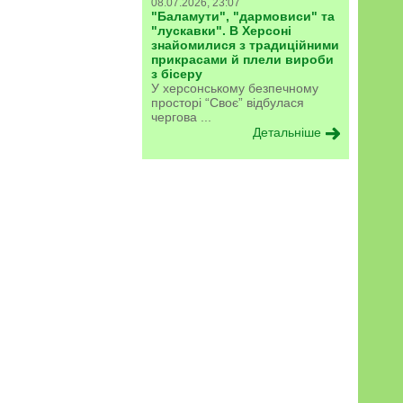
08.07.2026, 23:07
"Баламути", "дармовиси" та
"лускавки". В Херсоні
знайомилися з традиційними
прикрасами й плели вироби
з бісеру
У херсонському безпечному
просторі “Своє” відбулася
чергова ...
Детальніше