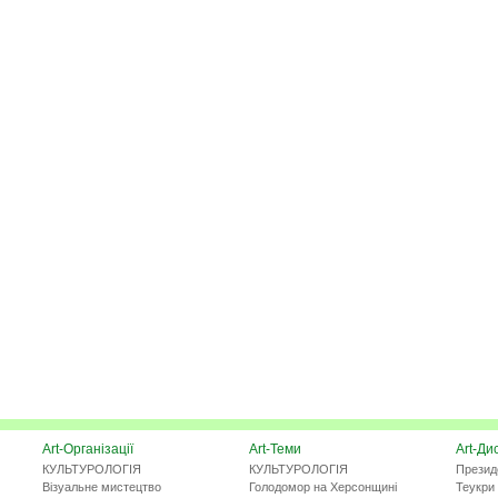
Art-Організації
Art-Теми
Art-Ди
КУЛЬТУРОЛОГІЯ
КУЛЬТУРОЛОГІЯ
Презид
Візуальне мистецтво
Голодомор на Херсонщині
Теукри 