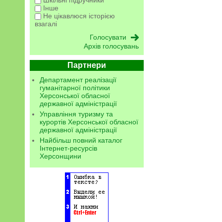
Шкільні підручники
Інше
Не цікавлюся історією
взагалі
Архів голосувань
Партнери
Департамент реалізації
гуманітарної політики
Херсонської обласної
державної адміністрації
Управління туризму та
курортів Херсонської обласної
державної адміністрації
Найбільш повний каталог
Інтернет-ресурсів
Херсонщини