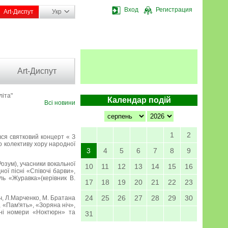
Вход
Регистрация
Art-Диспут
Укр
Art-Диспут
літа"
Календар подій
Всі новини
1
2
вся святковий концерт « З
о колективу хору народної
3
4
5
6
7
8
9
озум), учасники вокальної
10
11
12
13
14
15
16
ної пісні «Співочі барви»,
ль «Журавка»(керівник В.
17
18
19
20
21
22
23
24
25
26
27
28
29
30
ич, Л.Марченко, М. Братана
 «Пам'ять», «Зоряна ніч»,
чні номери «Ноктюрн» та
31