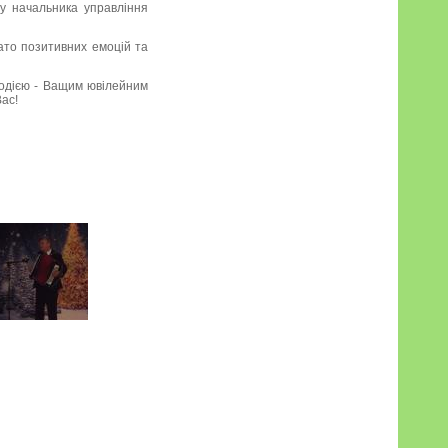
у начальника управління
ато позитивних емоцій та
одією - Ващим ювілейним
Вас!