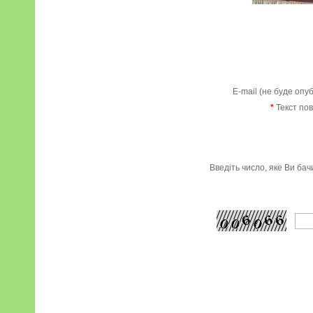
E-mail (не буде опу
*
Текст по
Введіть число, яке Ви ба