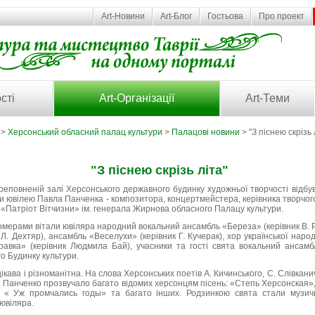
Art-Новини
Art-Блог
Гостьова
Про проект
сті
Art-Організації
Art-Теми
>
Херсонський обласний палац культури
>
Палацові новини
> "З піснею скрізь 
"З піснею скрізь літа"
реповненій залі Херсонського державного будинку художньої творчості відбу
оди ювілею Павла Панченка - композитора, концертмейстера, керівника творчог
у «Патріот Вітчизни» ім. генерала Жирнова обласного Палацу культури.
ерами вітали ювіляра народний вокальний ансамбль «Береза» (керівник В. Р
к Л. Дехтяр), ансамбль «Веселухи» (керівник Г. Кучерак), хор української народ
вка» (керівник Людмила Бай), учасники та гості свята вокальний ансамб
о Будинку культури.
кава і різноманітна. На слова Херсонських поетів А. Кичинського, С. Слівкан
. Панченко прозвучало багато відомих херсонцям пісень: «Степь Херсонская»,
, « Уж промчались годы» та багато інших. Родзинкою свята стали музи
 ювіляра.