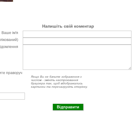
Напишіть свій коментар
Ваше ім'я
блікований)
відомлення
чите праворуч
Якщо Ви не бачите зображення з
числом - змініть настроювання
браузера так, щоб відображались
картинки та перезагрузіть сторінку.