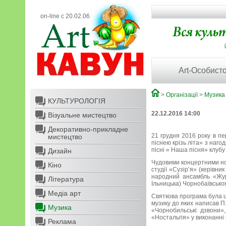
on-line с 20.02.06
Art-Особисто
>
Організації
>
Музика
КУЛЬТУРОЛОГІЯ
22.12.2016 14:00
Візуальне мистецтво
Декоративно-прикладне
21 грудня 2016 року в пе
мистецтво
піснею крізь літа» з наг
пісні « Наша пісня» клуб
Дизайн
Чудовими концертними ном
Кіно
студії «Сузір’я» (керівни
народний ансамбль «Жура
Література
Ільницька) Чорнобаївськог
Медіа арт
Святкова програма була ці
музику до яких написав П
Музика
«Чорнобильські дзвони»
«Ностальгія» у виконанні
Реклама