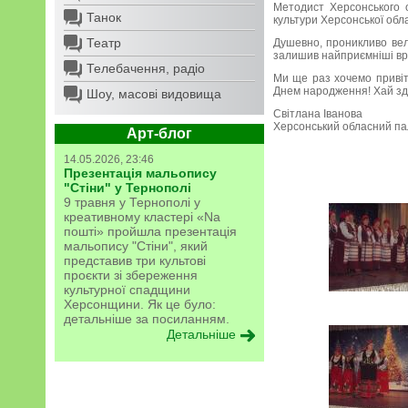
Методист Херсонського 
Танок
культури Херсонської обла
Театр
Душевно, проникливо вел
залишив найприємніші в
Телебачення, радіо
Ми ще раз хочемо приві
Днем народження! Хай зді
Шоу, масові видовища
Світлана Іванова
Херсонський обласний па
Арт-блог
14.05.2026, 23:46
Презентація мальопису
"Стіни" у Тернополі
9 травня у Тернополі у
креативному кластері «Na
пошті» пройшла презентація
мальопису "Стіни", який
представив три культові
проєкти зі збереження
культурної спадщини
Херсонщини. Як це було:
детальніше за посиланням.
Детальніше