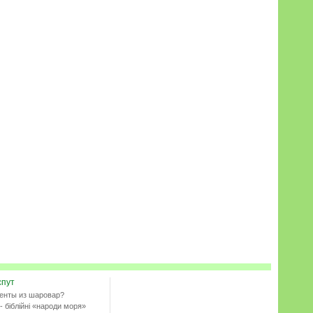
спут
енты из шаровар?
- біблійні «народи моря»