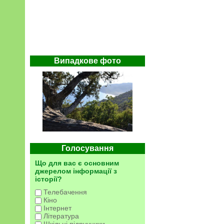
Випадкове фото
Голосування
Що для вас є основним
джерелом інформації з
історії?
Телебачення
Кіно
Інтернет
Література