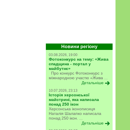
Новини регіону
03.08.2026, 19:00
Фотоконкурс на тему: «Жива
спадщина - портал у
майбутнє»
Про конкурс Фотоконкурс з
міжнародною участю «Жива ...
Детальніше
10.07.2026, 23:13
Історія херсонської
майстрині, яка написала
понад 250 ікон
Херсонська іконописиця
Наталія Шалапко написала
понад 250 ікон. ...
Детальніше