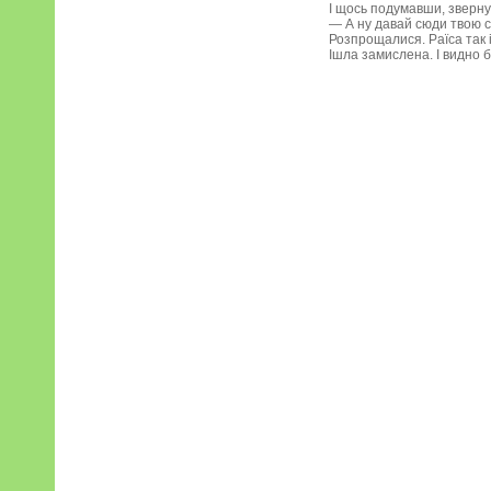
І щось подумавши, зверну
— А ну давай сюди твою с
Розпрощалися. Раїса так 
Ішла замислена. І видно б