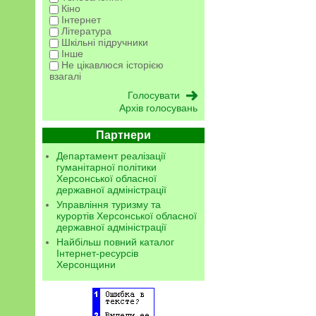
Кіно
Інтернет
Література
Шкільні підручники
Інше
Не цікавлюся історією
взагалі
Архів голосувань
Партнери
Департамент реалізації
гуманітарної політики
Херсонської обласної
державної адміністрації
Управління туризму та
курортів Херсонської обласної
державної адміністрації
Найбільш повний каталог
Інтернет-ресурсів
Херсонщини