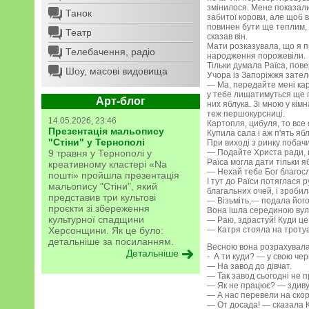
змінилося. Мене показали
Танок
забитої корови, але щоб в
повинен бути ще теплим, 
Театр
сказав він.
Мати розказувала, що я п
Телебачення, радіо
народження порожевіли.
Тільки думала Раїса, пове
Шоу, масові видовища
Учора із Запоріжжя зате
— Ма, передайте мені карт
у тебе лишатимуться ще г
Арт-блог
них яблука. Зі мною у кімн
теж першокурсниці.
14.05.2026, 23:46
Картопля, цибуля, то все 
Презентація мальопису
Купила сала і аж п'ять ябл
"Стіни" у Тернополі
При виході з ринку побач
9 травня у Тернополі у
— Подайте Христа ради, 
Раїса могла дати тільки я
креативному кластері «Na
— Нехай тебе Бог благосл
пошті» пройшла презентація
І тут до Раїси потяглася р
мальопису "Стіни", який
благальних очей, і зробил
представив три культові
— Візьміть,— подала його 
проєкти зі збереження
Вона ішла серединою вулиц
культурної спадщини
— Раю, здрастуй! Куди ц
Херсонщини. Як це було:
— Катря стояла на тротуа
детальніше за посиланням.
Весною вона розрахувалас
Детальніше
- А ти куди? — у свою чер
— На завод до дівчат.
— Так завод сьогодні не 
— Як не працює? — здивув
— А нас перевели на ско
— От досада! — сказала К