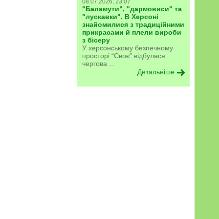
08.07.2026, 23:07
"Баламути", "дармовиси" та
"лускавки". В Херсоні
знайомилися з традиційними
прикрасами й плели вироби
з бісеру
У херсонському безпечному
просторі “Своє” відбулася
чергова ...
Детальніше