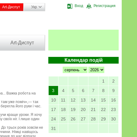
Вход
Регистрация
Art-Диспут
Укр
Art-Диспут
Календар подій
1
2
3
4
5
6
7
8
9
ра... Важка робота на
10
11
12
13
14
15
16
а там уже поміч»,— так
берегла його руки і час.
17
18
19
20
21
22
23
 учи краще уроки. Я хочу
24
25
26
27
28
29
30
 своїх ніг. І лише один
До трьох років зовсім не
31
ччини. Німці навіщось
лення до нас відразу