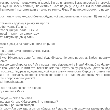
 старенькому німець¬кому лікареві. Він оглянув мене і сказав моєму батько¬ві
ін був ще зовсім теплий, і помістіть в нього на добу це ди¬тя. Тільки запам'ят
і ви повинні підтримувати в ньому те тепло. Якщо їй це не допоможе, то не д
роспала у тому кендюсі без¬пробудно усі двадцять чотири години. Щічки мої у
ртаючись додому з ринку, не про те.
лефонувала Галина:
оплі, цибулі, сала... і якщо
роші — купи три самих гар¬
аті живуть ще дві дівчини,
своє, з дачі, а за салом пі¬шла на ринок.
ук.
ила стареньку з протягну¬тою рукою:
що можете.
блуко. Нічого, все одно Га-линці буде більше, ніж вона просила. Бабуся подяку¬
овить.
ука ще однієї прохачки. Раїса поквапливо відвела очі в інший бік, щоб не бачи¬ти 
а крок уперед. Та піти геть все ж не змогла. Опустила руку в сумку і дістала, з
прохачці. І відразу відчула на душі якусь дивну полегкість. Серце затопила т
і, не помічаючи ні перехожих на тротуарах, ні оголених дерев обабіч, ні сірос
е ти з порожньою сумкою?
рі і посміхалася.
я і поїхала до сестри в село
гу запитала Раїса.
працює,— сказала Раїса.
алася Катря. Хіба сьогодні не п'ятниця?
рочений робочий тиждень.
атря.— А я оце здала оптом яблука, та й думаю — дай схожу на завод провіда