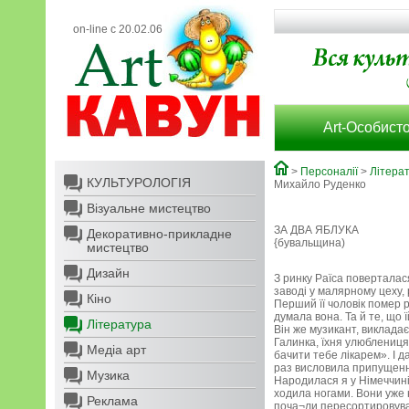
on-line с 20.02.06
Art-Особисто
>
Персоналії
>
Літера
КУЛЬТУРОЛОГІЯ
Михайло Руденко
Візуальне мистецтво
ЗА ДВА ЯБЛУКА
Декоративно-прикладне
{бувальщина)
мистецтво
Дизайн
З ринку Раїса поверталася
заводі у малярному цеху, р
Кіно
Перший її чоловік помер р
думала вона. Та й те, що 
Література
Він же музикант, викладає
Галинка, їхня улюблениця,
Медіа арт
бачити тебе лікарем». І д
раз висловила припущення
Музика
Народилася я у Німеччині
ходила ногами. Вони уже 
Реклама
поча¬ли пересортировуват