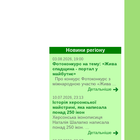
Новини регіону
03.08.2026, 19:00
Фотоконкурс на тему: «Жива
спадщина - портал у
майбутнє»
Про конкурс Фотоконкурс з
міжнародною участю «Жива ...
Детальніше
10.07.2026, 23:13
Історія херсонської
майстрині, яка написала
понад 250 ікон
Херсонська іконописиця
Наталія Шалапко написала
понад 250 ікон. ...
Детальніше