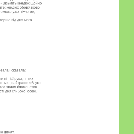
: «Візьміть кендюх щойно
айте: кендюх обов'язково
опоможе уже ні¬чого»,—
перше від дня мого
вала і сказала:
ні тієї руки, ні тих
дається, найкраще яблуко.
епла хвиля блаженства.
ті дня глибокої осені.
ю дівчат.