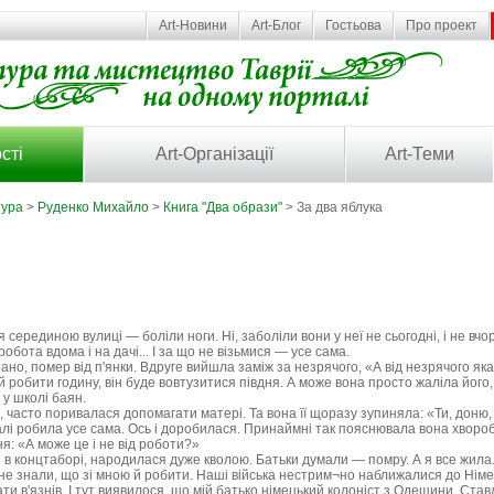
Art-Новини
Art-Блог
Гостьова
Про проект
сті
Art-Організації
Art-Теми
тура
>
Руденко Михайло
>
Книга "Два образи"
> За два яблука
 серединою вулиці — боліли ноги. Ні, заболіли вони у неї не сьогодні, і не вчо
обота вдома і на дачі... І за що не візьмися — усе сама.
ано, помер від п'янки. Вдруге вийшла заміж за незрячого, «А від незрячого як
їй робити годину, він буде вовтузитися півдня. А може вона просто жаліла його, 
 у школі баян.
 часто поривалася допомагати матері. Та вона її щоразу зупиняла: «Ти, доню,
алі робила усе сама. Ось і доробилася. Принаймні так пояснювала вона хворобу
: «А може це і не від роботи?»
 в концтаборі, народилася дуже кволою. Батьки думали — помру. А я все жила. 
не знали, що зі мною й робити. Наші війська нестрим¬но наближалися до Німе
и в'язнів. І тут виявилося, що мій батько німецький колоніст з Одещини. Став