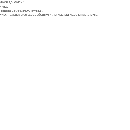
лася до Раїси:
умку.
і пішла серединою вулиці.
уло: намагалася щось збагнути, та час від часу міняла руку.