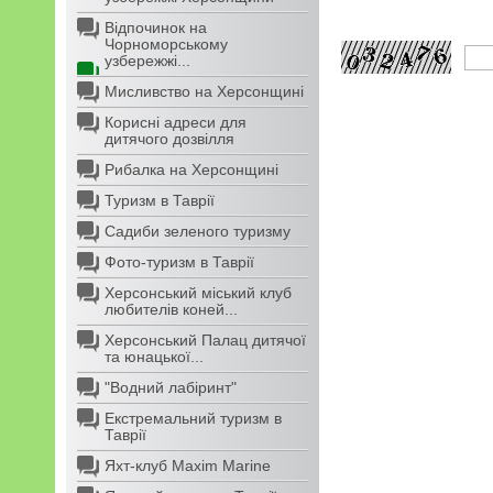
Відпочинок на
Чорноморському
узбережжі...
Мисливство на Херсонщині
Корисні адреси для
дитячого дозвілля
Рибалка на Херсонщині
Туризм в Таврії
Садиби зеленого туризму
Фото-туризм в Таврії
Херсонський міський клуб
любителів коней...
Херсонський Палац дитячої
та юнацької...
"Водний лабіринт"
Екстремальний туризм в
Таврії
Яхт-клуб Maxim Marine