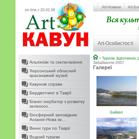
Art-Новини
Art-Бл
on-line с 20.02.06
Art-Особистості
>
Туризм, відпочинок, 
Альпінізм та скелелазіння
Забайкалля-2007
Галереї
Херсонський обласний
краєзнавчий музей
Кавунові справи
Бердвотчинг в Таврії
Бізнес-інкубатор з розвитку
зеленого...
Байкал
Біосферний заповідник
Асканія-Нова ім....
Винні тури по Таврії
Водний туризм