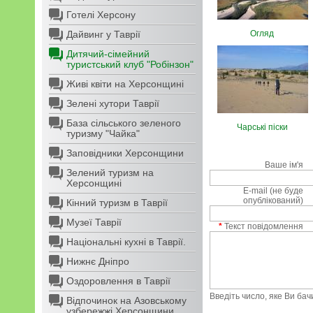
Готелі Херсону
Дайвинг у Таврії
Огляд
Дитячий-сімейний
туристський клуб "Робінзон"
Живі квіти на Херсонщині
Зелені хутори Таврії
База сільського зеленого
Чарські піски
туризму "Чайка"
Заповідники Херсонщини
Ваше ім'я
Зелений туризм на
Херсонщині
E-mail (не буде
опублікований)
Кінний туризм в Таврії
Музеї Таврії
*
Текст повідомлення
Національні кухні в Таврії.
Нижнє Дніпро
Оздоровлення в Таврії
Введіть число, яке Ви ба
Відпочинок на Азовському
узбережжі Херсонщини