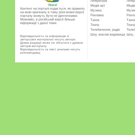
Література
Літер
Увага!
Медіа арт
Медіа
Контент на порталі подається, як правило,
Музика
Музи
на мові оригіналу и тому різні мовні версії
Реклама
Рекл
порталу можуть бути не ідентичними.
Можливо, в російській версії більше
Танок
Тано
інформації з даної теми.
Театр
Теат
Телебачення, радіо
Телеб
Шоу, масові видовища
Шоу,
Відповідальність за інформацію в
авторських матеріалах несуть автори.
Думка редакції може не збігатися з думкою
авторів матеріалу.
Відповідальність за зміст реклами несуть
рекламодавці.