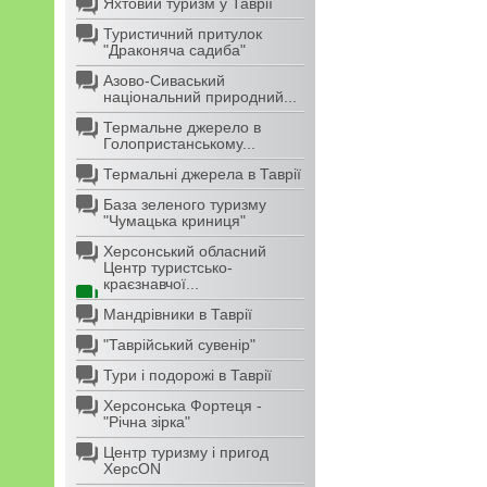
Яхтовий туризм у Таврії
Туристичний притулок
"Драконяча садиба"
Азово-Сиваський
національний природний...
Термальне джерело в
Голопристанському...
Термальні джерела в Таврії
База зеленого туризму
"Чумацька криниця"
Херсонський обласний
Центр туристсько-
краєзнавчої...
Мандрівники в Таврії
"Таврійський сувенір"
Тури і подорожі в Таврії
Херсонська Фортеця -
"Річна зірка"
Центр туризму і пригод
ХерсON