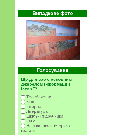
Випадкове фото
Голосування
Що для вас є основним
джерелом інформації з
історії?
Телебачення
Кіно
Інтернет
Література
Шкільні підручники
Інше
Не цікавлюся історією
взагалі