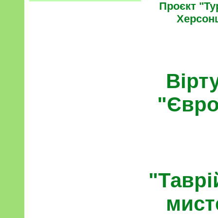
Проєкт "Ту
Херсон
Вірт
"Євро
"Таврі
мист