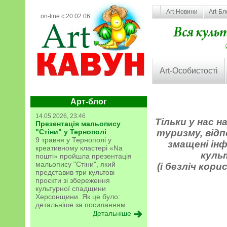
Art-Новини
Art-Бл
on-line с 20.02.06
Art-Особистості
Арт-блог
14.05.2026, 23:46
Тільки у нас 
Презентація мальопису
"Стіни" у Тернополі
туризму, відп
9 травня у Тернополі у
змащені інф
креативному кластері «Na
куль
пошті» пройшла презентація
мальопису "Стіни", який
(і безліч кори
представив три культові
проєкти зі збереження
культурної спадщини
Херсонщини. Як це було:
детальніше за посиланням.
Детальніше