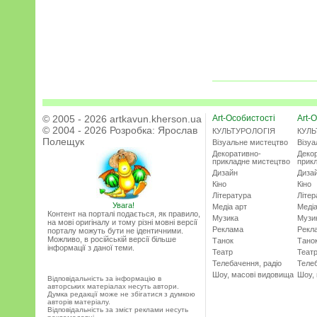
© 2005 - 2026 artkavun.kherson.ua
Art-Особистості
Art-О
© 2004 - 2026 Розробка:
Ярослав
КУЛЬТУРОЛОГІЯ
КУЛЬ
Полещук
Візуальне мистецтво
Візу
Декоративно-
Деко
прикладне мистецтво
прик
Дизайн
Диза
Кіно
Кіно
Література
Літер
Увага!
Медіа арт
Медіа
Контент на порталі подається, як правило,
Музика
Музи
на мові оригіналу и тому різні мовні версії
Реклама
Рекл
порталу можуть бути не ідентичними.
Можливо, в російській версії більше
Танок
Тано
інформації з даної теми.
Театр
Теат
Телебачення, радіо
Телеб
Шоу, масові видовища
Шоу,
Відповідальність за інформацію в
авторських матеріалах несуть автори.
Думка редакції може не збігатися з думкою
авторів матеріалу.
Відповідальність за зміст реклами несуть