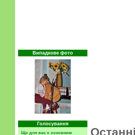
Випадкове фото
Голосування
Останн
Що для вас є основним