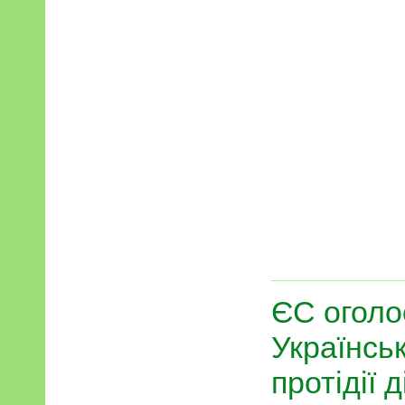
ЄС оголо
Українськ
протідії д