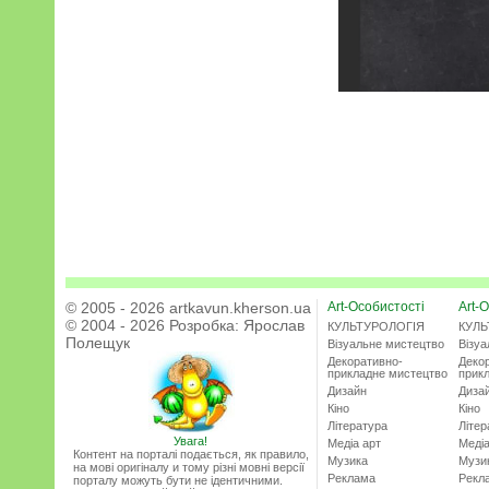
© 2005 - 2026 artkavun.kherson.ua
Art-Особистості
Art-О
© 2004 - 2026 Розробка:
Ярослав
КУЛЬТУРОЛОГІЯ
КУЛЬ
Полещук
Візуальне мистецтво
Візу
Декоративно-
Деко
прикладне мистецтво
прик
Дизайн
Диза
Кіно
Кіно
Література
Літер
Увага!
Медіа арт
Медіа
Контент на порталі подається, як правило,
Музика
Музи
на мові оригіналу и тому різні мовні версії
Реклама
Рекл
порталу можуть бути не ідентичними.