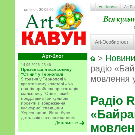
Art-Новини
Art-Бл
on-line с 20.02.06
Art-Особистості
>
Новини
Арт-блог
14.05.2026, 23:46
радіо «Бай
Презентація мальопису
"Стіни" у Тернополі
мовлення у
9 травня у Тернополі у
креативному кластері «Na
пошті» пройшла презентація
мальопису "Стіни", який
Радіо R
представив три культові
проєкти зі збереження
культурної спадщини
«Байра
Херсонщини. Як це було:
детальніше за посиланням.
Детальніше
мовлен