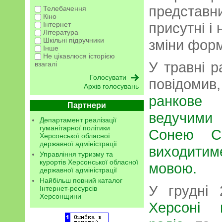
представ
Телебачення
Кіно
присутні і
Інтернет
Література
Шкільні підручники
зміни форм
Інше
Не цікавлюся історією
У травні 
взагалі
повідомив
Архів голосувань
ранкове
Партнери
ведучими
Департамент реалізації
гуманітарної політики
Сонею Со
Херсонської обласної
державної адміністрації
виходити
Управління туризму та
курортів Херсонської обласної
мовою.
державної адміністрації
Найбільш повний каталог
У грудні
Інтернет-ресурсів
Херсонщини
Херсоні 