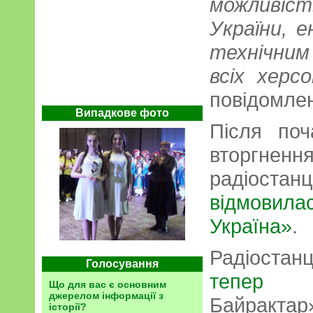
можливі
України, 
технічним
всіх херсо
повідомлен
Випадкове фото
Після поч
вторгненн
радіост
відмовила
Україна»
.
Радіоста
Голосування
тепер
наз
Що для вас є основним
джерелом інформації з
Байрактар
історії?