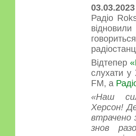
03.03.2023
Радіо Rok
відновил
говорит
радіостанц
Відтепер
«
слухати у 
FM, а
Раді
«Наш си
Херсон! Д
втрачено з
знов раз