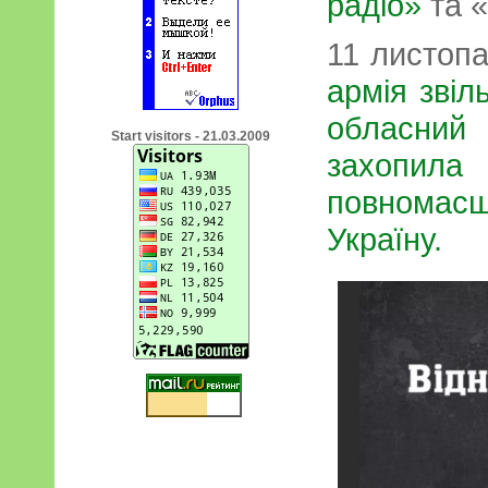
радіо»
та «
11 листоп
армія зві
обласний
Start visitors - 21.03.2009
захоп
повномас
Україну.