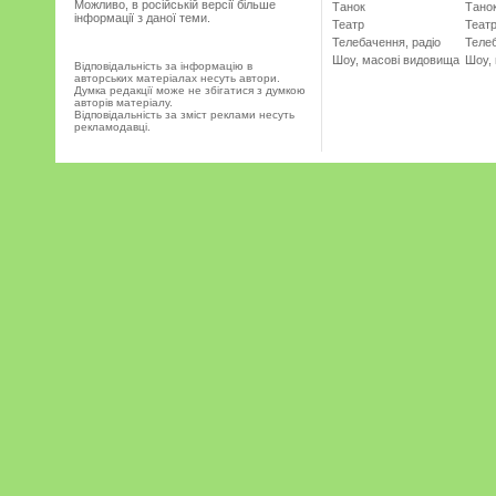
Можливо, в російській версії більше
Танок
Тано
інформації з даної теми.
Театр
Теат
Телебачення, радіо
Телеб
Шоу, масові видовища
Шоу,
Відповідальність за інформацію в
авторських матеріалах несуть автори.
Думка редакції може не збігатися з думкою
авторів матеріалу.
Відповідальність за зміст реклами несуть
рекламодавці.