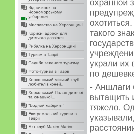
охранной з
Відпочинок на
предупреж
Чорноморському
узбережжі...
охотиться.
Мисливство на Херсонщині
такого зна
Корисні адреси для
дитячого дозвілля
государст
Рибалка на Херсонщині
учреждению
Туризм в Таврії
украли их 
Садиби зеленого туризму
по дешевке
Фото-туризм в Таврії
Херсонський міський клуб
любителів коней...
- Аншлаги
Херсонський Палац дитячої
вытащить 
та юнацької...
тяжело. О
"Водний лабіринт"
Екстремальний туризм в
указывали,
Таврії
расстоянии
Яхт-клуб Maxim Marine