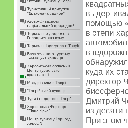
Яхтовий туризм у Таврії
квадратны
Туристичний притулок
выдергива
"Драконяча садиба"
помощью «
Азово-Сиваський
національний природний...
в степи х
Термальне джерело в
Голопристанському...
автомобил
Термальні джерела в Таврії
внедорожн
База зеленого туризму
"Чумацька криниця"
обнаружил
Херсонський обласний
куда их ст
Центр туристсько-
краєзнавчої...
директор 
Мандрівники в Таврії
биосферно
"Таврійський сувенір"
Дмитрий Ч
Тури і подорожі в Таврії
Херсонська Фортеця -
из десяти
"Річна зірка"
При этом ч
Центр туризму і пригод
ХерсON