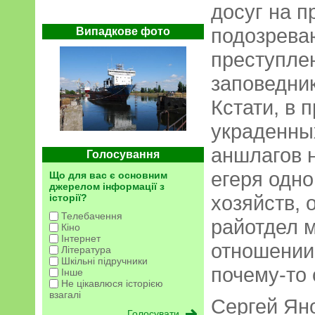
досуг на п
подозрева
Випадкове фото
преступлен
заповедник
Кстати, в 
украденны
аншлагов 
Голосування
егеря одно
Що для вас є основним
джерелом інформації з
хозяйств, 
історії?
Телебачення
райотдел м
Кіно
Інтернет
отношении 
Література
Шкільні підручники
почему-то 
Інше
Не цікавлюся історією
взагалі
Сергей Ян