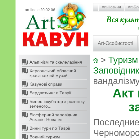
Art-Новини
Art-Бл
on-line с 20.02.06
Art-Особистості
>
Туризм,
Альпінізм та скелелазіння
Заповідни
Херсонський обласний
краєзнавчий музей
вандалізму
Кавунові справи
Акт
Бердвотчинг в Таврії
Бізнес-інкубатор з розвитку
з
зеленого...
Біосферний заповідник
Асканія-Нова ім....
Последние
Винні тури по Таврії
Черноморс
Водний туризм