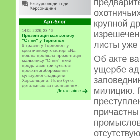
предварит
Екскурсоводи і гіди
Херсонщини
охотничьи
крупной д
Арт-блог
14.05.2026, 23:46
изрешечен
Презентація мальопису
"Стіни" у Тернополі
листы уже 
9 травня у Тернополі у
креативному кластері «Na
пошті» пройшла презентація
Об акте в
мальопису "Стіни", який
представив три культові
ущербе ад
проєкти зі збереження
культурної спадщини
заповедни
Херсонщини. Як це було:
детальніше за посиланням.
милицию. 
Детальніше
преступле
причастны
промыслов
отсутствую