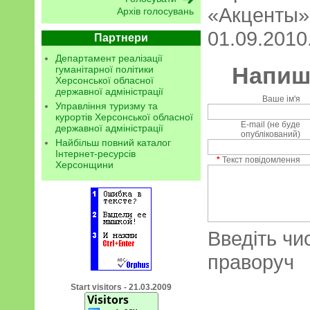
«Акценты».
Архів голосувань
01.09.2010.
Партнери
Департамент реалізації
Напиші
гуманітарної політики
Херсонської обласної
державної адміністрації
Ваше ім'я
Управління туризму та
курортів Херсонської обласної
E-mail (не буде
державної адміністрації
опублікований)
Найбільш повний каталог
Інтернет-ресурсів
*
Текст повідомлення
Херсонщини
Введіть чи
праворуч
Start visitors - 21.03.2009