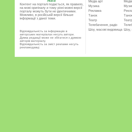
Увага!
Медіа арт
Медіа
Контент на порталі подається, як правило,
Музика
Музи
на мові оригіналу и тому різні мовні версії
Реклама
Рекл
порталу можуть бути не ідентичними.
Можливо, в російській версії більше
Танок
Тано
інформації з даної теми.
Театр
Теат
Телебачення, радіо
Телеб
Шоу, масові видовища
Шоу,
Відповідальність за інформацію в
авторських матеріалах несуть автори.
Думка редакції може не збігатися з думкою
авторів матеріалу.
Відповідальність за зміст реклами несуть
рекламодавці.