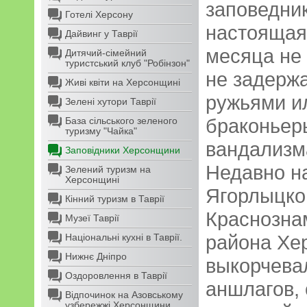
заповедни
Готелі Херсону
настоящая
Дайвинг у Таврії
месяца не 
Дитячий-сімейний
туристський клуб "Робінзон"
не задержа
Живі квіти на Херсонщині
ружьями и
Зелені хутори Таврії
браконьер
База сільського зеленого
туризму "Чайка"
вандализм
Заповідники Херсонщини
Недавно на
Зелений туризм на
Херсонщині
Ягорлыцко
Кінний туризм в Таврії
Краснозна
Музеї Таврії
района Хе
Національні кухні в Таврії.
Нижнє Дніпро
выкорчева
Оздоровлення в Таврії
аншлагов,
Відпочинок на Азовському
узбережжі Херсонщини