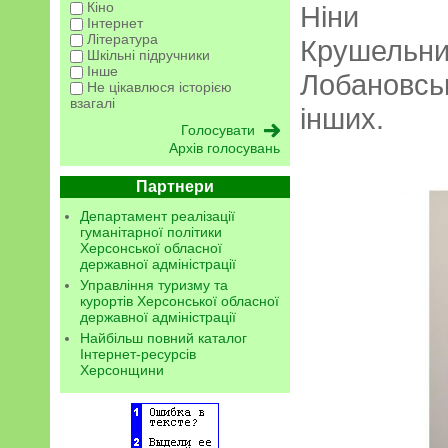
Кіно
Ніни Ма
Інтернет
Література
Крушель
Шкільні підручники
Інше
Лобановсь
Не цікавлюся історією
взагалі
інших.
Архів голосувань
Партнери
Департамент реалізації
гуманітарної політики
Херсонської обласної
державної адміністрації
Управління туризму та
курортів Херсонської обласної
державної адміністрації
Найбільш повний каталог
Інтернет-ресурсів
Херсонщини