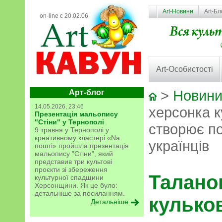
Art-Новини
Art-Бл
on-line с 20.02.06
Art-Особистості
>
Новини
Арт-блог
14.05.2026, 23:46
херсонка 
Презентація мальопису
"Стіни" у Тернополі
створює п
9 травня у Тернополі у
креативному кластері «Na
українців
пошті» пройшла презентація
мальопису "Стіни", який
представив три культові
проєкти зі збереження
Талано
культурної спадщини
Херсонщини. Як це було:
детальніше за посиланням.
кулько
Детальніше