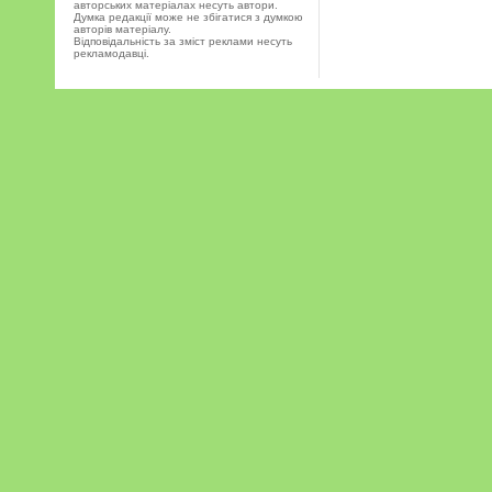
авторських матеріалах несуть автори.
Думка редакції може не збігатися з думкою
авторів матеріалу.
Відповідальність за зміст реклами несуть
рекламодавці.