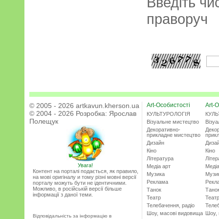
Введіть чи
праворуч
© 2005 - 2026 artkavun.kherson.ua
Art-Особистості
Art-О
© 2004 - 2026 Розробка:
Ярослав
КУЛЬТУРОЛОГІЯ
КУЛЬ
Полещук
Візуальне мистецтво
Візу
Декоративно-
Деко
прикладне мистецтво
прик
Дизайн
Диза
Кіно
Кіно
Література
Літер
Увага!
Медіа арт
Медіа
Контент на порталі подається, як правило,
Музика
Музи
на мові оригіналу и тому різні мовні версії
Реклама
Рекл
порталу можуть бути не ідентичними.
Можливо, в російській версії більше
Танок
Тано
інформації з даної теми.
Театр
Теат
Телебачення, радіо
Телеб
Шоу, масові видовища
Шоу,
Відповідальність за інформацію в