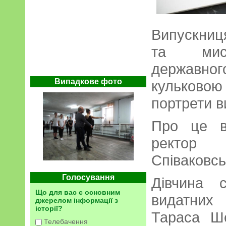
Випускниц
та мист
державн
Випадкове фото
кульков
портрети в
Про це в
ректор
Співаковсь
Голосування
Дівчина 
Що для вас є основним
видатних
джерелом інформації з
історії?
Тараса Ше
Телебачення