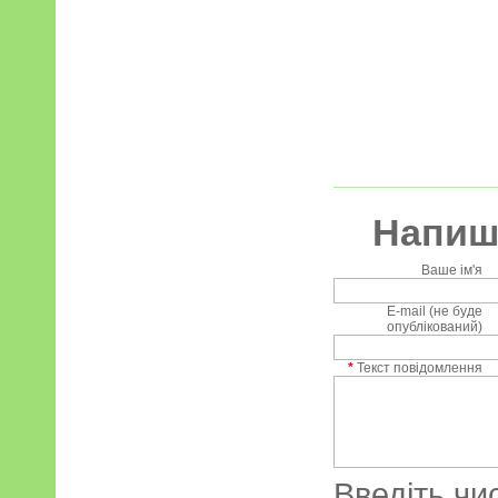
Напиші
Ваше ім'я
E-mail (не буде
опублікований)
*
Текст повідомлення
Введіть чи