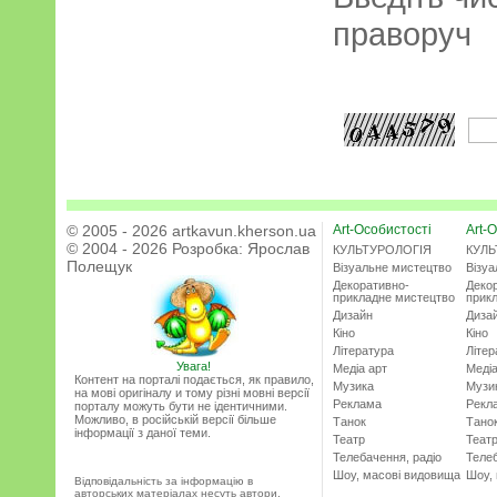
праворуч
© 2005 - 2026 artkavun.kherson.ua
Art-Особистості
Art-О
© 2004 - 2026 Розробка:
Ярослав
КУЛЬТУРОЛОГІЯ
КУЛЬ
Полещук
Візуальне мистецтво
Візу
Декоративно-
Деко
прикладне мистецтво
прик
Дизайн
Диза
Кіно
Кіно
Література
Літер
Увага!
Медіа арт
Медіа
Контент на порталі подається, як правило,
Музика
Музи
на мові оригіналу и тому різні мовні версії
Реклама
Рекл
порталу можуть бути не ідентичними.
Можливо, в російській версії більше
Танок
Тано
інформації з даної теми.
Театр
Теат
Телебачення, радіо
Телеб
Шоу, масові видовища
Шоу,
Відповідальність за інформацію в
авторських матеріалах несуть автори.