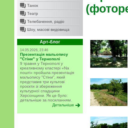
(фотор
Танок
Театр
Телебачення, радіо
Шоу, масові видовища
Арт-блог
14.05.2026, 23:46
Презентація мальопису
"Стіни" у Тернополі
9 травня у Тернополі у
креативному кластері «Na
пошті» пройшла презентація
мальопису "Стіни", який
представив три культові
проєкти зі збереження
культурної спадщини
Херсонщини. Як це було:
детальніше за посиланням.
Детальніше