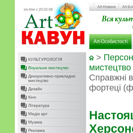
Art-Новини
Art-Бл
on-line с 20.02.06
Art-Особистості
>
Персон
КУЛЬТУРОЛОГІЯ
мистецтво
Візуальне мистецтво
Справжні в
Декоративно-прикладне
мистецтво
фортеці (
Дизайн
Кіно
Література
Настоя
Медіа арт
Музика
Херсон
Реклама