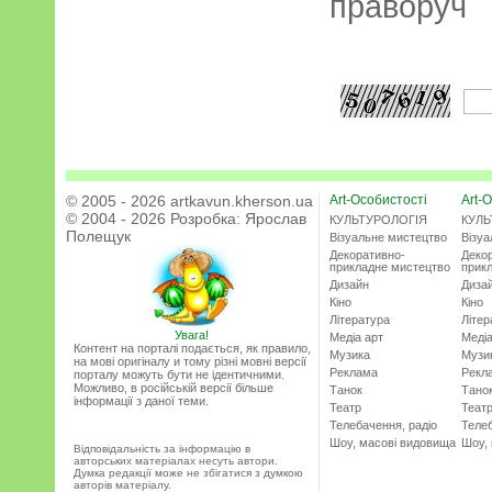
праворуч
© 2005 - 2026 artkavun.kherson.ua
Art-Особистості
Art-О
© 2004 - 2026 Розробка:
Ярослав
КУЛЬТУРОЛОГІЯ
КУЛЬ
Полещук
Візуальне мистецтво
Візу
Декоративно-
Деко
прикладне мистецтво
прик
Дизайн
Диза
Кіно
Кіно
Література
Літер
Увага!
Медіа арт
Медіа
Контент на порталі подається, як правило,
Музика
Музи
на мові оригіналу и тому різні мовні версії
Реклама
Рекл
порталу можуть бути не ідентичними.
Можливо, в російській версії більше
Танок
Тано
інформації з даної теми.
Театр
Теат
Телебачення, радіо
Телеб
Шоу, масові видовища
Шоу,
Відповідальність за інформацію в
авторських матеріалах несуть автори.
Думка редакції може не збігатися з думкою
авторів матеріалу.