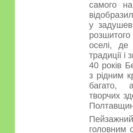
самого на
відобрази
у задушевн
розшитого
оселі, де
традиції і з
40 років Б
з рідним 
багато, 
творчих зд
Полтавщин
Пейзажни
головним о