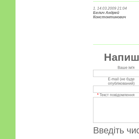
1. 14.03.2009 21:04
Белич Андрей
Констонтинович
Напиші
Ваше ім'я
E-mail (не буде
опублікований)
*
Текст повідомлення
Введіть чи