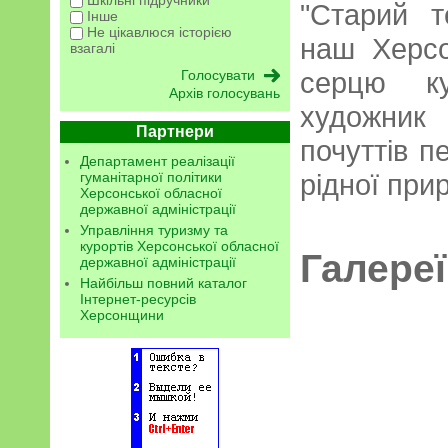
Шкільні підручники
"Старий 
Інше
Не цікавлюся історією
наш Херсо
взагалі
серцю ку
Архів голосувань
художник
Партнери
почуттів п
Департамент реалізації
рідної при
гуманітарної політики
Херсонської обласної
державної адміністрації
Управління туризму та
курортів Херсонської обласної
Галереї
державної адміністрації
Найбільш повний каталог
Інтернет-ресурсів
Херсонщини