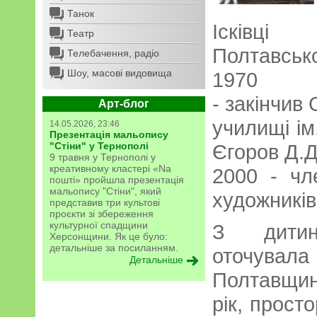
Танок
Ісківці 
Театр
Полтавсько
Телебачення, радіо
Шоу, масові видовища
1970
- закінчив
Арт-блог
училищі ім
14.05.2026, 23:46
Презентація мальопису
"Стіни" у Тернополі
Єгоров Д.Д
9 травня у Тернополі у
креативному кластері «Na
2000 - чл
пошті» пройшла презентація
мальопису "Стіни", який
художників
представив три культові
проєкти зі збереження
культурної спадщини
З дитин
Херсонщини. Як це було:
детальніше за посиланням.
оточува
Детальніше
Полтавщи
рік, просто