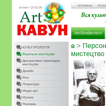
Art-Новини
Art-Бл
on-line с 20.02.06
Art-Особистості
>
Персон
КУЛЬТУРОЛОГІЯ
мистецтво
Візуальне мистецтво
Декоративно-прикладне
мистецтво
Дизайн
Кіно
Література
Медіа арт
Музика
Реклама