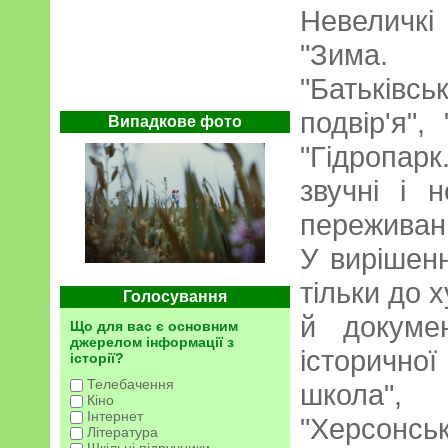
Невеличк
"Зима. Д
"Батьківс
подвір'я",
Випадкове фото
"Гідропарк
звучні і 
переживан
У вирішенн
тільки до 
Голосування
й докумен
Що для вас є основним
джерелом інформації з
історичної
історії?
Телебачення
школа",
Кіно
Інтернет
"Херсонсь
Література