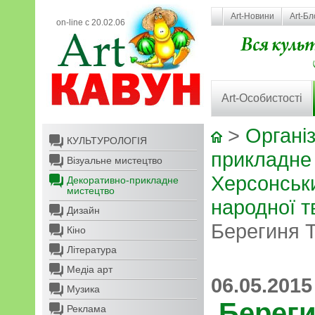
Art-Новини
Art-Бл
on-line с 20.02.06
Art-Особистості
>
Організ
КУЛЬТУРОЛОГІЯ
прикладне
Візуальне мистецтво
Херсонськ
Декоративно-прикладне
мистецтво
народної т
Дизайн
Берегиня Т
Кіно
Література
Медіа арт
06.05.2015
Музика
Береги
Реклама