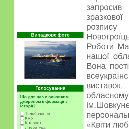
запросив 
зразкової
розпису 
Новотроїц
Випадкове фото
Роботи Мар
нашої обла
Вона пост
всеукраї
виставок
Голосування
обласном
Що для вас є основним
джерелом інформації з
ім.Шовк
історії?
персональ
Телебачення
Кіно
«Квіти люб
Інтернет
Література