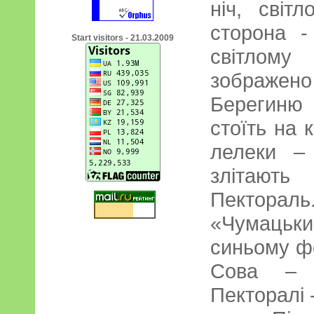
ніч, світ
сторона -
Start visitors - 21.03.2009
світлом
зображе
Берегиню 
стоїть на 
лелеки –
злітають
Пекторал
«Чумацьк
синьому ф
Сова – 
Пекторалі 