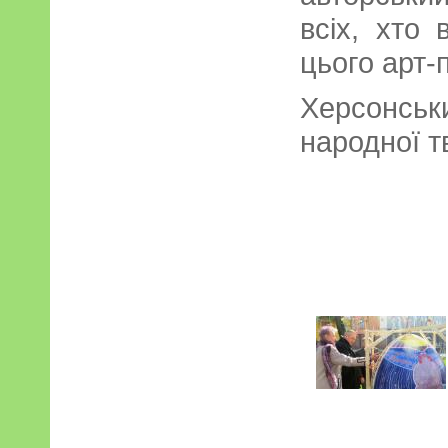
всіх, хто 
цього арт
Херсонсь
народної т