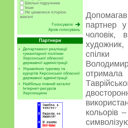
Шкільні підручники
Інше
Не цікавлюся історією
Допомагав
взагалі
партнер у 
Архів голосувань
чоловік, 
Партнери
художник
Департамент реалізації
спілки 
гуманітарної політики
Херсонської обласної
Володими
державної адміністрації
Управління туризму та
отримал
курортів Херсонської обласної
державної адміністрації
Таврій
Найбільш повний каталог
Інтернет-ресурсів
двосто
Херсонщини
використ
кольорів –
символізую