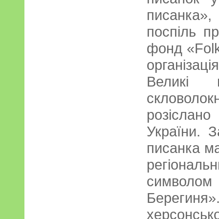
писанка»,
поспіль п
фонд «Folk
організаці
Великі 
скловолокн
розіслан
України. 
писанка м
регіональн
символом 
Берегин
херсонс