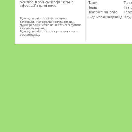
Можливо, в російській версії більше
Танок
Тано
інформації з даної теми.
Театр
Теат
Телебачення, радіо
Телеб
Шоу, масові видовища
Шоу,
Відповідальність за інформацію в
авторських матеріалах несуть автори.
Думка редакції може не збігатися з думкою
авторів матеріалу.
Відповідальність за зміст реклами несуть
рекламодавці.