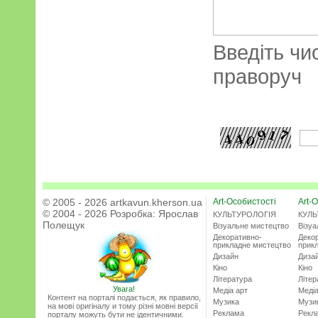
Введіть чи
праворуч
© 2005 - 2026 artkavun.kherson.ua
Art-Особистості
Art-О
© 2004 - 2026 Розробка:
Ярослав
КУЛЬТУРОЛОГІЯ
КУЛЬ
Полещук
Візуальне мистецтво
Візу
Декоративно-
Деко
прикладне мистецтво
прик
Дизайн
Диза
Кіно
Кіно
Література
Літер
Увага!
Медіа арт
Медіа
Контент на порталі подається, як правило,
Музика
Музи
на мові оригіналу и тому різні мовні версії
Реклама
Рекл
порталу можуть бути не ідентичними.