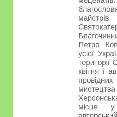
меценат
благосл
майст
Святокат
Благочинн
Петро Ков
усієї Укра
території 
квітня і а
провідни
мистецтва
Херсонськ
місце у
авторськи