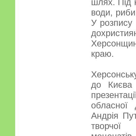
шлях. Під 
води, риби
У розпису 
дохристия
Херсонщи
краю.
Херсонськ
до Києва 
презента
обласної 
Андрія Пут
творчої 