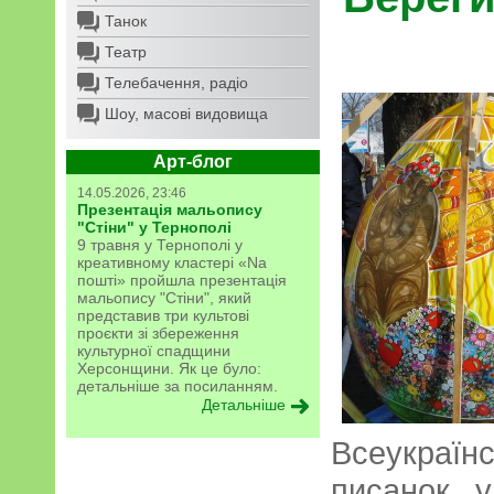
Танок
Театр
Телебачення, радіо
Шоу, масові видовища
Арт-блог
14.05.2026, 23:46
Презентація мальопису
"Стіни" у Тернополі
9 травня у Тернополі у
креативному кластері «Na
пошті» пройшла презентація
мальопису "Стіни", який
представив три культові
проєкти зі збереження
культурної спадщини
Херсонщини. Як це було:
детальніше за посиланням.
Детальніше
Всеукра
писанок у