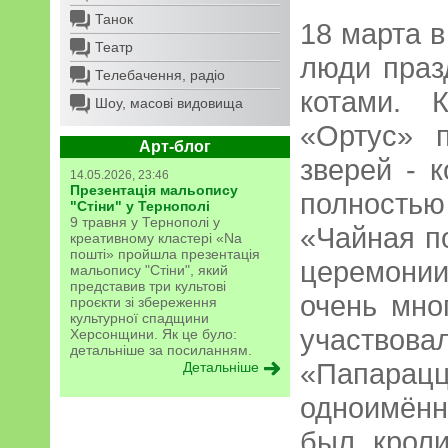
Танок
18 марта в
Театр
люди праз
Телебачення, радіо
котами. 
Шоу, масові видовища
«Ортус» 
Арт-блог
зверей - 
14.05.2026, 23:46
Презентація мальопису
полност
"Стіни" у Тернополі
9 травня у Тернополі у
«Чайная п
креативному кластері «Na
пошті» пройшла презентація
церемони
мальопису "Стіни", який
представив три культові
очень мно
проєкти зі збереження
культурної спадщини
участвов
Херсонщини. Як це було:
детальніше за посиланням.
«Папар
Детальніше
одноимён
был кроли