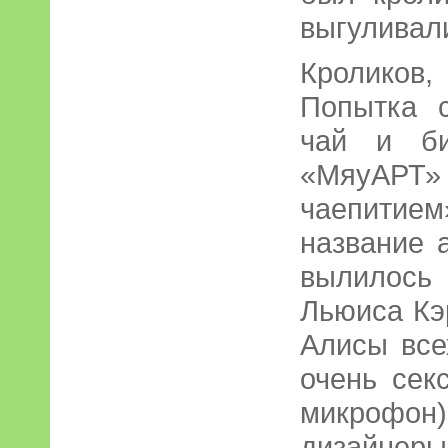
выгуливали
Кроликов
Попытка с
чай и би
«МяуАР
чаепитие
название а
вылилось
Льюиса Кэ
Алисы все
очень сек
микрофон)
дизайне