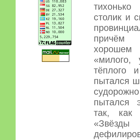
тихонько
столик и 
провинци
причём 
хорошем 
«милого, 
тёплого и
пытался ш
судорожн
пытался 
так, как
«Звёз
дефилиров