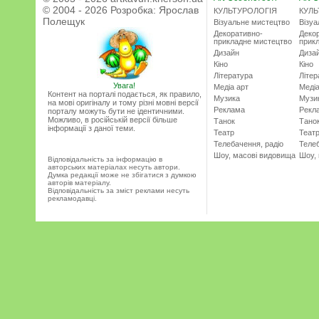
© 2004 - 2026 Розробка:
Ярослав
КУЛЬТУРОЛОГІЯ
КУЛЬ
Полещук
Візуальне мистецтво
Візу
Декоративно-
Деко
прикладне мистецтво
прик
Дизайн
Диза
Кіно
Кіно
Література
Літер
Увага!
Медіа арт
Медіа
Контент на порталі подається, як правило,
Музика
Музи
на мові оригіналу и тому різні мовні версії
Реклама
Рекл
порталу можуть бути не ідентичними.
Можливо, в російській версії більше
Танок
Тано
інформації з даної теми.
Театр
Теат
Телебачення, радіо
Телеб
Шоу, масові видовища
Шоу,
Відповідальність за інформацію в
авторських матеріалах несуть автори.
Думка редакції може не збігатися з думкою
авторів матеріалу.
Відповідальність за зміст реклами несуть
рекламодавці.