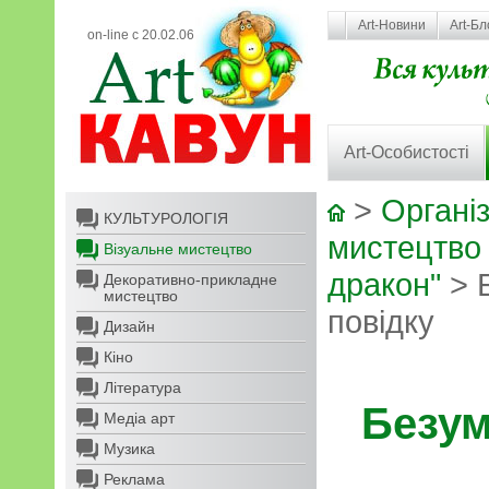
Art-Новини
Art-Бл
on-line с 20.02.06
Art-Особистості
>
Організ
КУЛЬТУРОЛОГІЯ
мистецтво
Візуальне мистецтво
дракон"
> 
Декоративно-прикладне
мистецтво
повідку
Дизайн
Кіно
Література
Безум
Медіа арт
Музика
Реклама