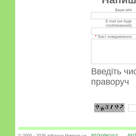
Ваше ім'я
E-mail (не буде
опублікований)
*
Текст повідомлення
Введіть чи
праворуч
© 2005 - 2026 artkavun.kherson.ua
Art-Особистості
Art-О