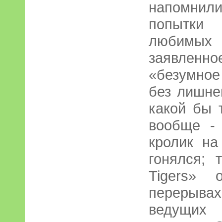
напомни
попытки
любимых 
заявле
«безумно
без лишне
какой бы 
вообще - 
кролик на
гонялся; 
Tigers» 
перерыв
ведущих 