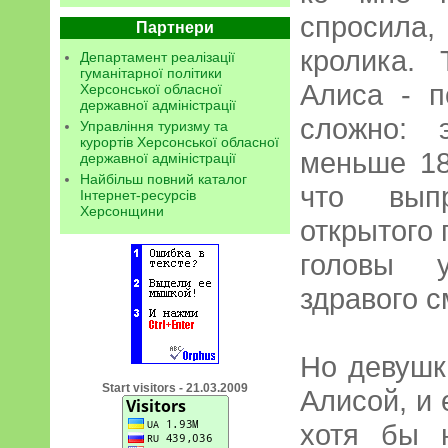
спросила,
Партнери
кролика.
Департамент реалізації
гуманітарної політики
Алиса - п
Херсонської обласної
державної адміністрації
сложно: 
Управління туризму та
курортів Херсонської обласної
меньше 18
державної адміністрації
Найбільш повний каталог
что вып
Інтернет-ресурсів
Херсонщини
открытого 
головы у
здравого 
Но девушк
Start visitors - 21.03.2009
Алисой, и 
хотя бы 