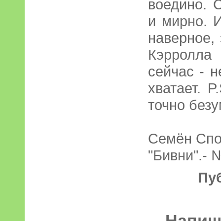
воедино. 
и мирно. 
наверное,
Кэрролла
сейчас - н
хватает. P
точно безу
Семён Сп
"Бивни".- №
Пу
Напиші