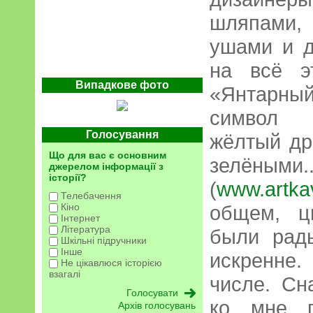
шляпами,
ушами и д
на всё э
Випадкове фото
«Янтарны
символ а
Голосування
жёлтый др
Що для вас є основним
зелёны
джерелом інформації з
історії?
(
www.artk
Телебачення
Кіно
общем, ц
Інтернет
Література
были рад
Шкільні підручники
Інше
искренне
Не цікавлюся історією
взагалі
числе. Сн
ко мне п
Архів голосувань