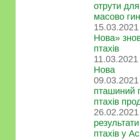
отрути дл
масово гин
15.03.202
Нова» знов
птахів
11.03.202
Нова
09.03.202
пташиний 
птахів про
26.02.202
результати
птахів у А