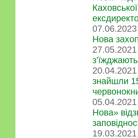
Каховської
ексдирект
07.06.202
Нова захоп
27.05.202
з'їжджают
20.04.202
знайшли 1
червонокн
05.04.202
Нова» відз
заповіднос
19.03.202