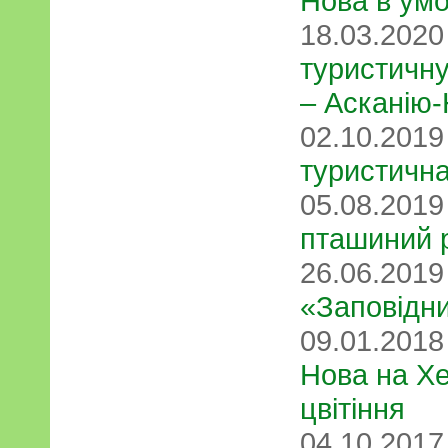
Нова в ум
18.03.202
туристичн
– Асканію
02.10.201
туристичн
05.08.201
пташиний 
26.06.201
«Заповідни
09.01.201
Нова на Х
цвітіння
04.10.201