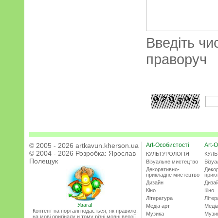
Введіть чи
праворуч
© 2005 - 2026 artkavun.kherson.ua
Art-Особистості
Art-О
© 2004 - 2026 Розробка:
Ярослав
КУЛЬТУРОЛОГІЯ
КУЛЬ
Полещук
Візуальне мистецтво
Візу
Декоративно-
Деко
прикладне мистецтво
прик
Дизайн
Диза
Кіно
Кіно
Література
Літер
Увага!
Медіа арт
Медіа
Контент на порталі подається, як правило,
Музика
Музи
на мові оригіналу и тому різні мовні версії