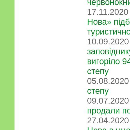
червонокн
17.11.202
Нова» підб
туристично
10.09.202
зaпoвiдник
вигopiлo 9
cтeпу
05.08.202
степу
09.07.202
продали по
27.04.202