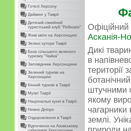
Готелі Херсону
Ф
Дайвинг у Таврії
Дитячий-сімейний
Офіційний 
туристський клуб "Робінзон"
Асканія-Н
Живі квіти на Херсонщині
Зелені хутори Таврії
Дикі твари
База сільського зеленого
туризму "Чайка"
в напівнев
Заповідники Херсонщини
території 
Зелений туризм на
Херсонщині
ботанічний
Кінний туризм в Таврії
штучними о
Музеї Таврії
якому виро
Національні кухні в Таврії.
чагарники 
Нижнє Дніпро
землі. Уні
Оздоровлення в Таврії
Відпочинок на Азовському
природи на
узбережжі Херсонщини