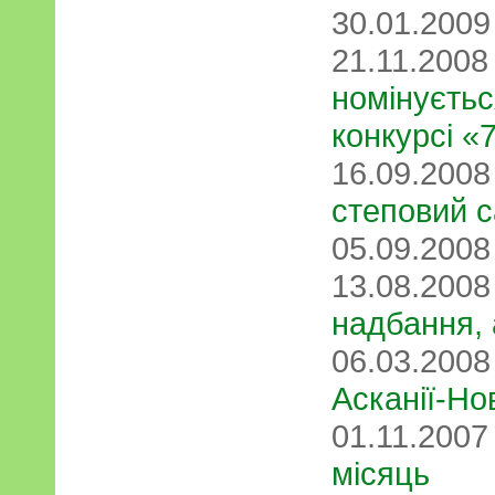
30.01.200
21.11.200
номінуєтьс
конкурсі «
16.09.200
степовий 
05.09.200
13.08.200
надбання, 
06.03.200
Асканії-Но
01.11.200
місяць