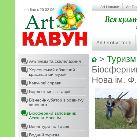
Art-Новини
Art-Бл
on-line с 20.02.06
Art-Особистості
>
Туризм,
Альпінізм та скелелазіння
Біосферний
Херсонський обласний
краєзнавчий музей
Нова ім. Ф
Кавунові справи
Бердвотчинг в Таврії
Бізнес-інкубатор з розвитку
зеленого...
Біосферний заповідник
Асканія-Нова ім....
Винні тури по Таврії
Водний туризм