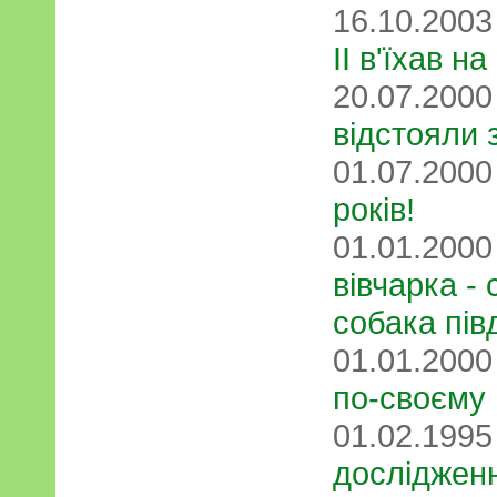
16.10.200
ІІ в'їхав н
20.07.200
відстояли 
01.07.200
років!
01.01.200
вівчарка -
собака пів
01.01.200
по-своєму
01.02.199
досліджен