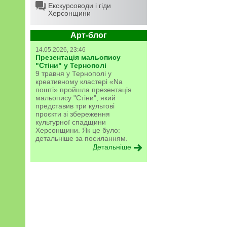
Екскурсоводи і гіди
Херсонщини
Арт-блог
14.05.2026, 23:46
Презентація мальопису
"Стіни" у Тернополі
9 травня у Тернополі у
креативному кластері «Na
пошті» пройшла презентація
мальопису "Стіни", який
представив три культові
проєкти зі збереження
культурної спадщини
Херсонщини. Як це було:
детальніше за посиланням.
Детальніше