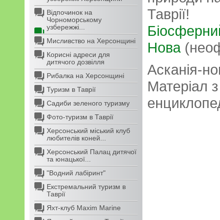
Таврії!
Відпочинок на
Чорноморському
Біосферний
узбережжі...
Мисливство на Херсонщині
Нова
(неоф
Корисні адреси для
дитячого дозвілля
Асканія-но
Рибалка на Херсонщині
Матеріал 
Туризм в Таврії
енциклопед
Садиби зеленого туризму
Фото-туризм в Таврії
Херсонський міський клуб
любителів коней...
Херсонський Палац дитячої
та юнацької...
"Водний лабіринт"
Екстремальний туризм в
Таврії
Яхт-клуб Maxim Marine