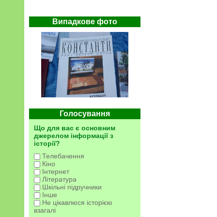
Випадкове фото
Голосування
Що для вас є основним
джерелом інформації з
історії?
Телебачення
Кіно
Інтернет
Література
Шкільні підручники
Інше
Не цікавлюся історією
взагалі