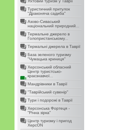
Яхтовий туризм у Таврії
Туристичний притулок
"Драконяча садиба"
Азово-Сиваський
національний природний...
Термальне джерело в
Голопристанському...
Термальні джерела в Таврії
База зеленого туризму
"Чумацька криниця"
Херсонський обласний
Центр туристсько-
краєзнавчої...
Мандрівники в Таврії
"Таврійський сувенір"
Тури і подорожі в Таврії
Херсонська Фортеця -
"Річна зірка"
Центр туризму і пригод
ХерсON