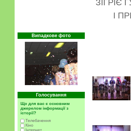
ЗІГРІЄ
І П
Випадкове фото
Голосування
Що для вас є основним
джерелом інформації з
історії?
Телебачення
Кіно
Інтернет