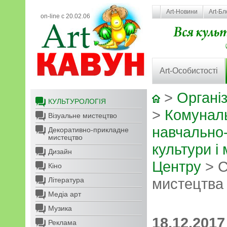
Art-Новини
Art-Бл
on-line с 20.02.06
Art-Особистості
>
Організ
КУЛЬТУРОЛОГІЯ
>
Комунал
Візуальне мистецтво
навчально
Декоративно-прикладне
мистецтво
культури і
Дизайн
Центру
> C
Кіно
мистецтва 
Література
Медіа арт
Музика
18.12.2017
Реклама