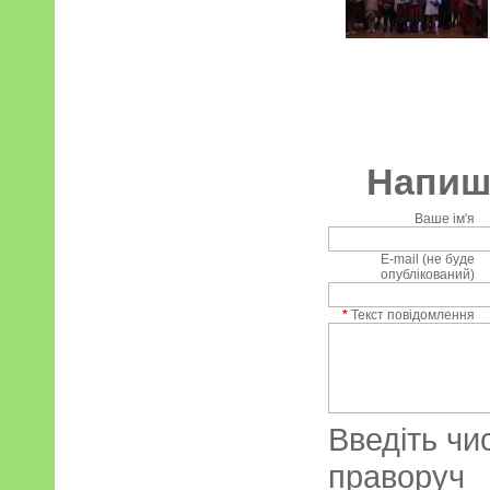
Напиші
Ваше ім'я
E-mail (не буде
опублікований)
*
Текст повідомлення
Введіть чи
праворуч