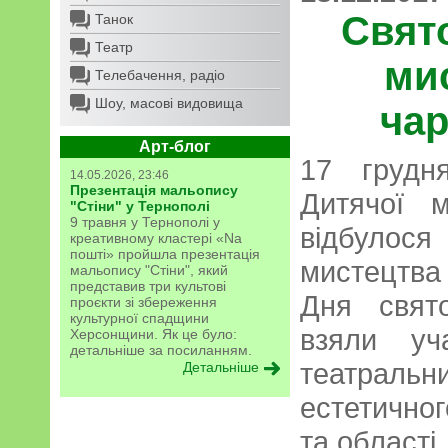
Cвят
Танок
Театр
ми
Телебачення, радіо
Шоу, масові видовища
чар
Арт-блог
17 грудн
14.05.2026, 23:46
Презентація мальопису
Дитячої 
"Стіни" у Тернополі
9 травня у Тернополі у
відбулос
креативному кластері «Na
пошті» пройшла презентація
мистецтва 
мальопису "Стіни", який
представив три культові
Дня свят
проєкти зі збереження
культурної спадщини
взяли уч
Херсонщини. Як це було:
детальніше за посиланням.
театраль
Детальніше
естетично
та області.