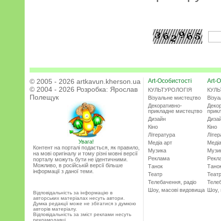
© 2005 - 2026 artkavun.kherson.ua
Art-Особистості
Art-О
© 2004 - 2026 Розробка:
Ярослав
КУЛЬТУРОЛОГІЯ
КУЛЬ
Полещук
Візуальне мистецтво
Візу
Декоративно-
Деко
прикладне мистецтво
прик
Дизайн
Диза
Кіно
Кіно
Література
Літер
Увага!
Медіа арт
Медіа
Контент на порталі подається, як правило,
Музика
Музи
на мові оригіналу и тому різні мовні версії
Реклама
Рекл
порталу можуть бути не ідентичними.
Можливо, в російській версії більше
Танок
Тано
інформації з даної теми.
Театр
Теат
Телебачення, радіо
Телеб
Шоу, масові видовища
Шоу,
Відповідальність за інформацію в
авторських матеріалах несуть автори.
Думка редакції може не збігатися з думкою
авторів матеріалу.
Відповідальність за зміст реклами несуть
рекламодавці.