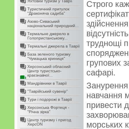
Яхтовий туризм у Таврії
Строго каж
Туристичний притулок
сертифікат
"Драконяча садиба"
здійснення
Азово-Сиваський
національний природний...
відсутніст
Термальне джерело в
Голопристанському...
труднощі п
Термальні джерела в Таврії
спорядженн
База зеленого туризму
"Чумацька криниця"
групових з
Херсонський обласний
сафарі.
Центр туристсько-
краєзнавчої...
Занурення
Мандрівники в Таврії
"Таврійський сувенір"
навчання м
Тури і подорожі в Таврії
привести 
Херсонська Фортеця -
"Річна зірка"
захворюван
Центр туризму і пригод
морських к
ХерсON