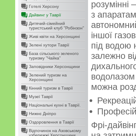
розумінні 
Готелі Херсону
з апаратам
Дайвинг у Таврії
автономний
Дитячий-сімейний
туристський клуб "Робінзон"
іншої газо
Живі квіти на Херсонщині
під водою
Зелені хутори Таврії
залежно ві
База сільського зеленого
туризму "Чайка"
дихального
Заповідники Херсонщини
водолазом 
Зелений туризм на
Херсонщині
можна розд
Кінний туризм в Таврії
Музеї Таврії
Рекреаці
Національні кухні в Таврії.
Професі
Нижнє Дніпро
Оздоровлення в Таврії
Фрі-дайвін
Відпочинок на Азовському
на затримц
узбережжі Херсонщини