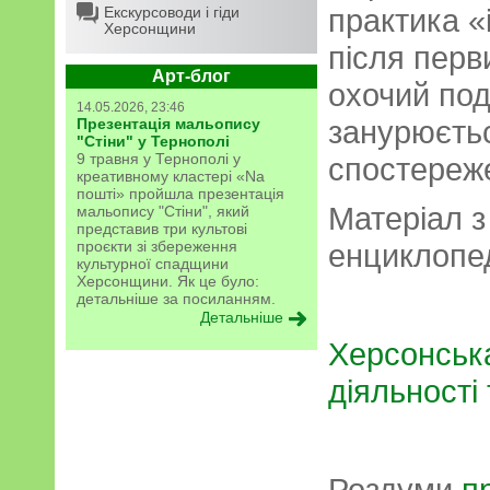
практика «
Екскурсоводи і гіди
Херсонщини
після перв
Арт-блог
охочий под
14.05.2026, 23:46
занурюєтьс
Презентація мальопису
"Стіни" у Тернополі
9 травня у Тернополі у
спостереже
креативному кластері «Na
пошті» пройшла презентація
Матеріал з
мальопису "Стіни", який
представив три культові
проєкти зі збереження
енциклопе
культурної спадщини
Херсонщини. Як це було:
детальніше за посиланням.
Детальніше
Херсонська
діяльності
Роздуми
п