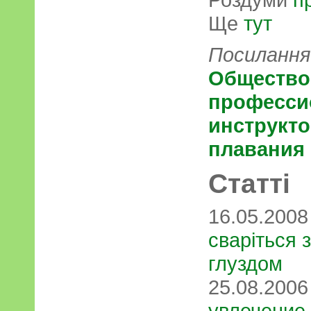
Ще
тут
Посилання
Общество
професси
инструкт
плавания
Статті
16.05.200
сваріться 
глуздом
25.08.200
увлечение,