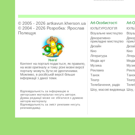
© 2005 - 2026 artkavun.kherson.ua
Art-Особистості
Art-О
© 2004 - 2026 Розробка:
Ярослав
КУЛЬТУРОЛОГІЯ
КУЛЬ
Полещук
Візуальне мистецтво
Візу
Декоративно-
Деко
прикладне мистецтво
прик
Дизайн
Диза
Кіно
Кіно
Література
Літер
Увага!
Медіа арт
Медіа
Контент на порталі подається, як правило,
Музика
Музи
на мові оригіналу и тому різні мовні версії
Реклама
Рекл
порталу можуть бути не ідентичними.
Можливо, в російській версії більше
Танок
Тано
інформації з даної теми.
Театр
Теат
Телебачення, радіо
Телеб
Шоу, масові видовища
Шоу,
Відповідальність за інформацію в
авторських матеріалах несуть автори.
Думка редакції може не збігатися з думкою
авторів матеріалу.
Відповідальність за зміст реклами несуть
рекламодавці.