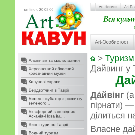
Art-Новини
Art-Бл
on-line с 20.02.06
Art-Особистості
>
Туризм,
Альпінізм та скелелазіння
Дайвинг у 
Херсонський обласний
краєзнавчий музей
Дай
Кавунові справи
Бердвотчинг в Таврії
Да́йвінг
(а
Бізнес-інкубатор з розвитку
пірнати) —
зеленого...
Біосферний заповідник
ділиться н
Асканія-Нова ім....
Винні тури по Таврії
Власне дай
Водний туризм