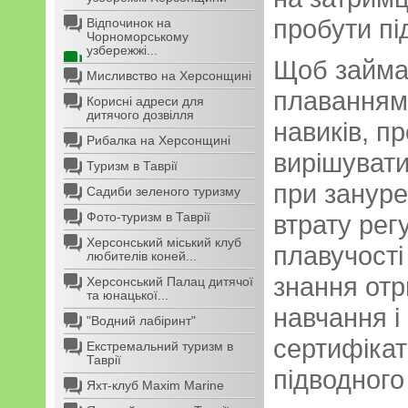
пробути пі
Відпочинок на
Чорноморському
узбережжі...
Щоб займа
Мисливство на Херсонщині
плаванням,
Корисні адреси для
дитячого дозвілля
навиків, п
Рибалка на Херсонщині
вирішувати
Туризм в Таврії
при зануре
Садиби зеленого туризму
Фото-туризм в Таврії
втрату рег
Херсонський міський клуб
плавучості 
любителів коней...
знання отр
Херсонський Палац дитячої
та юнацької...
навчання і
"Водний лабіринт"
сертифікат
Екстремальний туризм в
Таврії
підводного
Яхт-клуб Maxim Marine