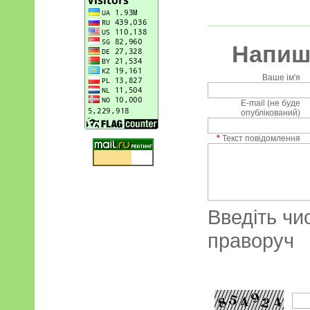
Напиші
Ваше ім'я
E-mail (не буде
опублікований)
*
Текст повідомлення
Введіть чи
праворуч