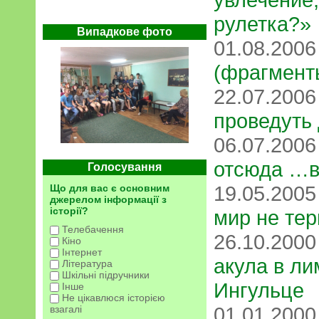
рулетка?»
Випадкове фото
01.08.200
(фрагмент
22.07.200
проведуть
06.07.200
отсюда …в
Голосування
19.05.200
Що для вас є основним
джерелом інформації з
історії?
мир не тер
Телебачення
26.10.200
Кіно
Інтернет
акула в л
Література
Шкільні підручники
Ингульце
Інше
Не цікавлюся історією
01.01.200
взагалі