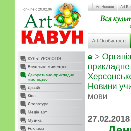
Art-Новини
Art-Бл
on-line с 20.02.06
Art-Особистості
>
Організ
КУЛЬТУРОЛОГІЯ
прикладне
Візуальне мистецтво
Херсонськ
Декоративно-прикладне
мистецтво
Новини уч
Дизайн
мови
Кіно
Література
Медіа арт
27.02.2018
Музика
Ден
Реклама