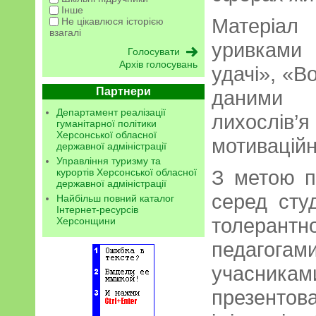
Інше
Матеріал 
Не цікавлюся історією
взагалі
уривками
Архів голосувань
удачі», «В
Партнери
даними 
Департамент реалізації
лихослів’
гуманітарної політики
Херсонської обласної
мотиваційн
державної адміністрації
Управління туризму та
З метою п
курортів Херсонської обласної
державної адміністрації
серед сту
Найбільш повний каталог
Інтернет-ресурсів
толерант
Херсонщини
педагог
учасник
презенто