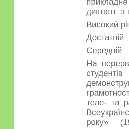
прикладн
диктант з 
Високий рі
Достатній 
Середній –
На перерв
студен
демонс
грамотност
теле- та 
Всеукраїнс
року» (1