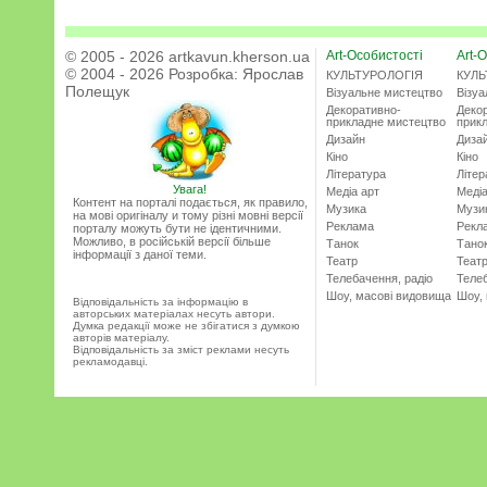
© 2005 - 2026 artkavun.kherson.ua
Art-Особистості
Art-О
© 2004 - 2026 Розробка:
Ярослав
КУЛЬТУРОЛОГІЯ
КУЛЬ
Полещук
Візуальне мистецтво
Візу
Декоративно-
Деко
прикладне мистецтво
прик
Дизайн
Диза
Кіно
Кіно
Література
Літер
Увага!
Медіа арт
Медіа
Контент на порталі подається, як правило,
Музика
Музи
на мові оригіналу и тому різні мовні версії
Реклама
Рекл
порталу можуть бути не ідентичними.
Можливо, в російській версії більше
Танок
Тано
інформації з даної теми.
Театр
Теат
Телебачення, радіо
Телеб
Шоу, масові видовища
Шоу,
Відповідальність за інформацію в
авторських матеріалах несуть автори.
Думка редакції може не збігатися з думкою
авторів матеріалу.
Відповідальність за зміст реклами несуть
рекламодавці.