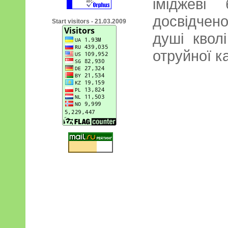
іміджеві
досвідчен
Start visitors - 21.03.2009
душі квол
отруйної к