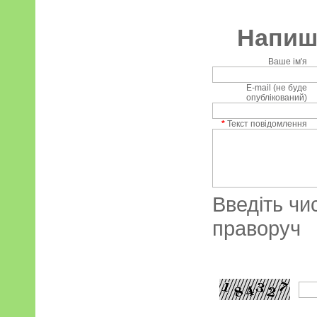
Напиші
Ваше ім'я
E-mail (не буде
опублікований)
*
Текст повідомлення
Введіть чи
праворуч