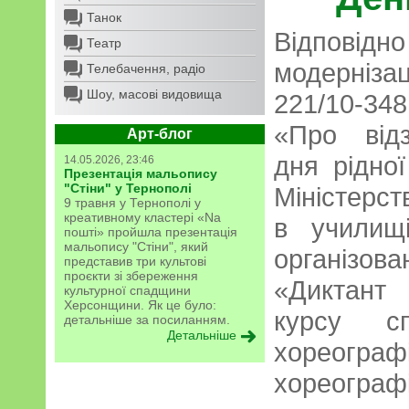
Танок
Відповід
Театр
модерніз
Телебачення, радіо
Шоу, масові видовища
221/10-34
«Про від
Арт-блог
дня рідно
14.05.2026, 23:46
Презентація мальопису
"Стіни" у Тернополі
Міністерст
9 травня у Тернополі у
креативному кластері «Na
в училищ
пошті» пройшла презентація
мальопису "Стіни", який
організо
представив три культові
проєкти зі збереження
«Диктант 
культурної спадщини
Херсонщини. Як це було:
курсу сп
детальніше за посиланням.
Детальніше
хореог
хореогра