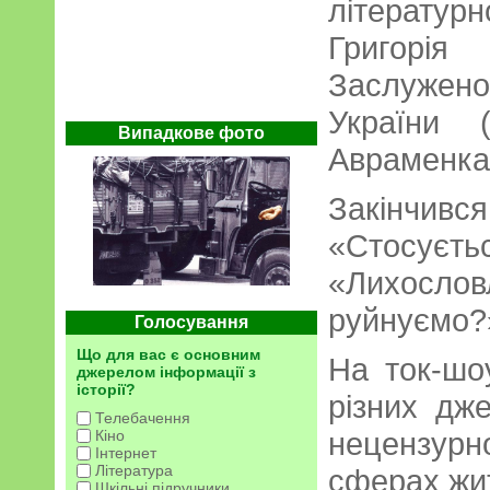
літературн
Григорія
Заслужен
України 
Випадкове фото
Авраменка
Закінчи
«Стосуєт
«Лихосл
руйнуємо?
Голосування
Що для вас є основним
На ток-шо
джерелом інформації з
історії?
різних дж
Телебачення
нецензур
Кіно
Інтернет
Література
сферах жит
Шкільні підручники