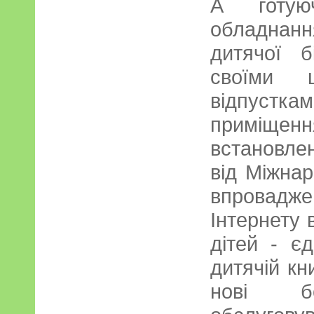
А готую
обладнанн
дитячої б
своїми щ
відпустк
приміщ
встановле
від Міжна
впровадже
Інтернету 
дітей - єд
дитячій кн
нові бе