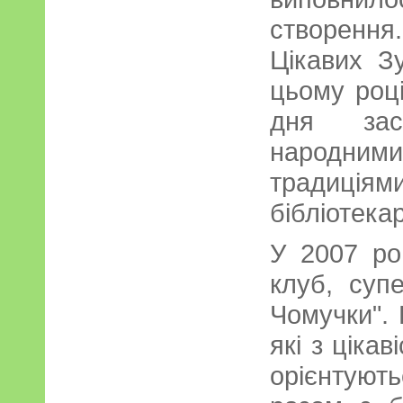
створенн
Цікавих З
цьому році
дня засн
народними
традиціями
бібліотека
У 2007 ро
клуб, супе
Чомучки". 
які з цікав
орієнтуют