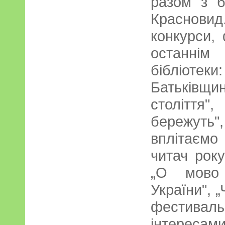
разом з б
Красновид.
конкурси, 
останні
бібліо
Батьківщи
століття
бережуть
вплітаємо
читач року
„О мово
України", „
фестиваль
інтересам