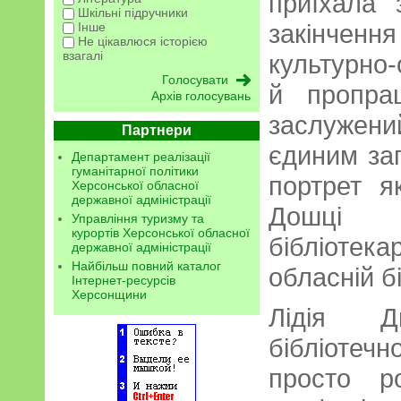
приїхала 
Шкільні підручники
закінче
Інше
Не цікавлюся історією
взагалі
культурно
й пропра
Архів голосувань
заслужени
Партнери
єдиним зап
Департамент реалізації
гуманітарної політики
портрет я
Херсонської обласної
державної адміністрації
Дошці
Управління туризму та
курортів Херсонської обласної
бібліотека
державної адміністрації
Найбільш повний каталог
обласній бі
Інтернет-ресурсів
Херсонщини
Лідія Д
бібліотечно
просто р