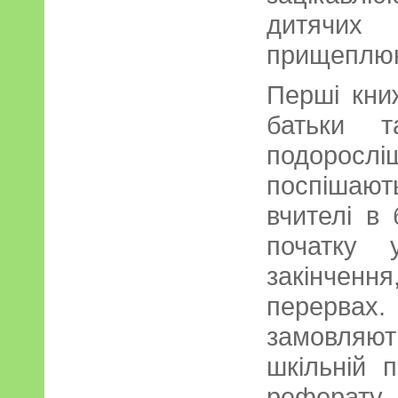
дитячи
прищеплюю
Перші кни
батьки т
подорос
поспішають 
вчителі в 
початку 
закінчення
перервах.
замовляю
шкільній 
реферат