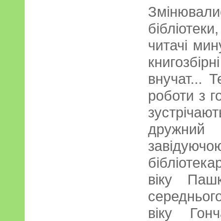
Змінюв
бібліотеки
читачі мин
книгозбірні
внучат... 
роботи з г
зустріча
дружний 
завідуюч
бібліотек
віку Пашк
середньог
віку Гон