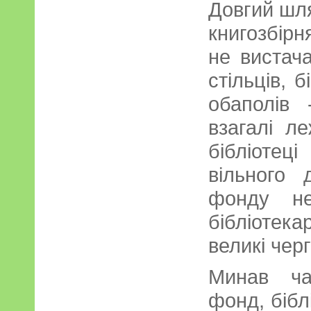
Довгий шл
книгозбір
не вистач
стільців, б
обаполів
взагалі л
бібліоте
вільного 
фонду н
бібліотек
великі черг
Минав ча
фонд, бібл