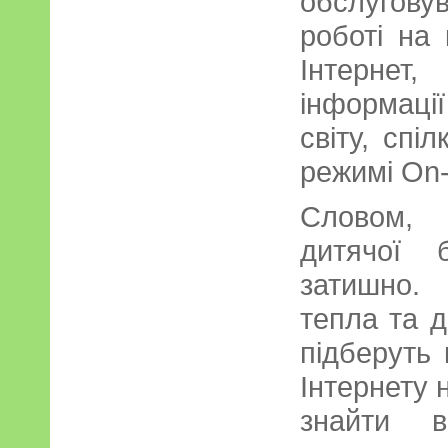
обслугов
роботі на
Інтернет
інформаці
світу, спі
режимі On-
Словом, 
дитячої б
затишно.
тепла та д
підберуть
Інтернету 
знайти в