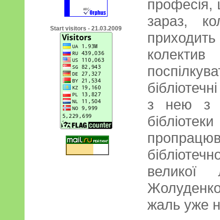
професія, ц
зараз, ко
Start visitors - 21.03.2009
приходить
колект
поспілк
бібліотечн
з нею з 
бібліотек
пропрацю
бібліотеч
великої 
Жолуденк
жаль уже 