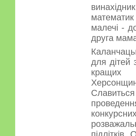
винахідни
математик
малечі - д
друга мама
Каланчаць
для дітей 
кращих д
Херсонщин
Славитьс
проведення
конкурсни
розважальн
підлітків.