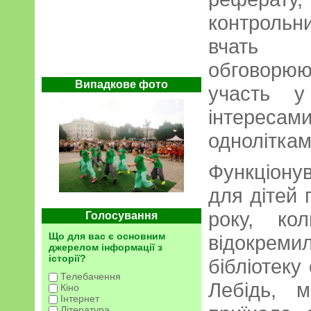
контрольн
вчать д
обговорю
Випадкове фото
участь у
інтересам
одноліткам
Функціону
для дітей 
року, ко
Голосування
Що для вас є основним
відокреми
джерелом інформації з
історії?
бібліотеку
Телебачення
Лебідь, 
Кіно
Інтернет
Література