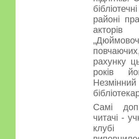
бібліотечн
районі пр
акторі
„Дюймово
повчаючих
рахунку ц
років йо
Незмінн
бібліотек
Самі доп
читачі - уч
клубі 
виповнил