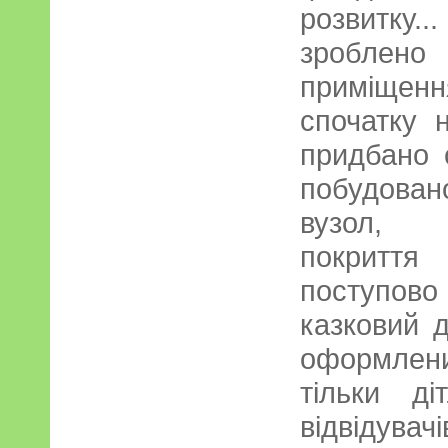
розвитку
зроблено
приміщенн
спочатку н
придбано с
побудован
вузол, 
покриття 
поступов
казковий д
оформлен
тільки д
відвідувачі