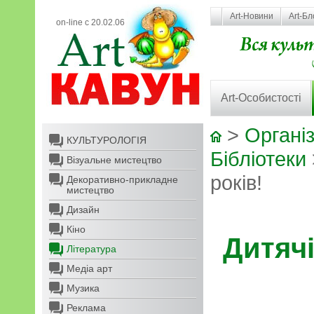
Art-Новини
Art-Бл
on-line с 20.02.06
Art-Особистості
>
Організ
КУЛЬТУРОЛОГІЯ
Бібліотеки
Візуальне мистецтво
років!
Декоративно-прикладне
мистецтво
Дизайн
Кіно
Дитячі
Література
Медіа арт
Музика
Реклама