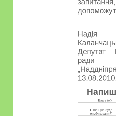
запитання
допоможуть
Надія Ф
Каланчаць
Депутат 
ради
„Наддніпр
13.08.2010.
Напиші
Ваше ім'я
E-mail (не буде
опублікований)