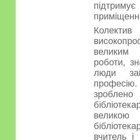
підтриму
приміщенні
Колектив
високопро
великим 
роботи, зн
люди зак
професію.
зроблено
бібліотека
велико
бібліотека
вчитель і 