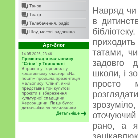
Танок
Навряд чи
Театр
в дитинств
Телебачення, радіо
бібліотеку
Шоу, масові видовища
приходит
Арт-блог
татами, ч
14.05.2026, 23:46
Презентація мальопису
задовго 
"Стіни" у Тернополі
9 травня у Тернополі у
школи, і з
креативному кластері «Na
пошті» пройшла презентація
просто м
мальопису "Стіни", який
представив три культові
розгляд
проєкти зі збереження
культурної спадщини
зрозуміл
Херсонщини. Як це було:
детальніше за посиланням.
оточуючий
Детальніше
рано, а я
зацікавл