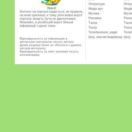
Література
Літер
Увага!
Медіа арт
Медіа
Контент на порталі подається, як правило,
Музика
Музи
на мові оригіналу и тому різні мовні версії
Реклама
Рекл
порталу можуть бути не ідентичними.
Можливо, в російській версії більше
Танок
Тано
інформації з даної теми.
Театр
Теат
Телебачення, радіо
Телеб
Шоу, масові видовища
Шоу,
Відповідальність за інформацію в
авторських матеріалах несуть автори.
Думка редакції може не збігатися з думкою
авторів матеріалу.
Відповідальність за зміст реклами несуть
рекламодавці.