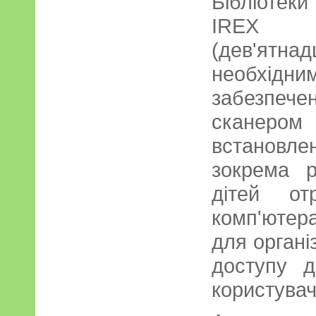
Бібліотек
IREX н
(дев'ятнад
необхі
забезпе
сканеро
встановл
зокрема р
дітей от
комп'ютер
для органі
доступу 
користувачі