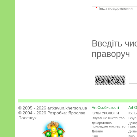
*
Текст повідомлення
Введіть чи
праворуч
© 2005 - 2026 artkavun.kherson.ua
Art-Особистості
Art-О
© 2004 - 2026 Розробка:
Ярослав
КУЛЬТУРОЛОГІЯ
КУЛЬ
Полещук
Візуальне мистецтво
Візу
Декоративно-
Деко
прикладне мистецтво
прик
Дизайн
Диза
Кіно
Кіно