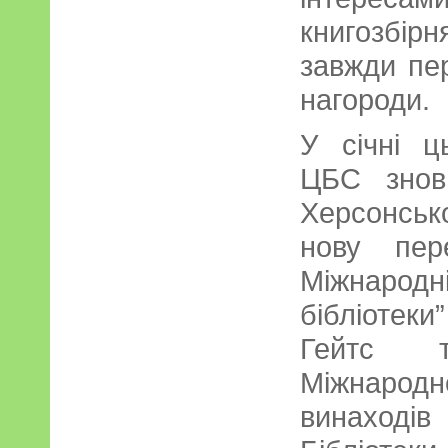
книгозбірн
завжди пе
нагороди.
У січні ц
ЦБС знов
Херсонсь
нову пер
Міжнародн
бібліотеки
Гейтс 
Міжнаро
винаході