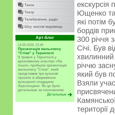
екскурсія 
Танок
Ющенко та 
Театр
Телебачення, радіо
які потім б
Шоу, масові видовища
бордів пр
300 річчя 
Арт-блог
14.05.2026, 23:46
Січі. Був 
Презентація мальопису
"Стіни" у Тернополі
хвилинний
9 травня у Тернополі у
креативному кластері «Na
річчю засн
пошті» пройшла презентація
мальопису "Стіни", який
який був п
представив три культові
проєкти зі збереження
Взяли учас
культурної спадщини
Херсонщини. Як це було:
присвячени
детальніше за посиланням.
Детальніше
Камянської
території 