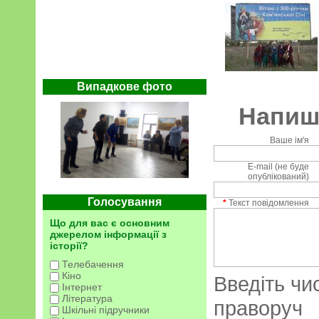
Випадкове фото
Напиші
Ваше ім'я
E-mail (не буде
опублікований)
Голосування
*
Текст повідомлення
Що для вас є основним
джерелом інформації з
історії?
Телебачення
Кіно
Введіть чи
Інтернет
Література
праворуч
Шкільні підручники