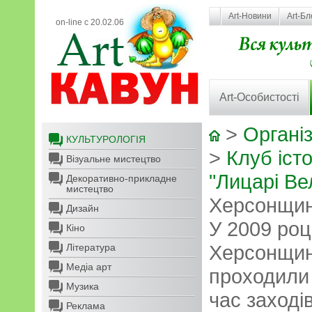
Art-Новини
Art-Бл
on-line с 20.02.06
Art-Особистості
>
Організ
КУЛЬТУРОЛОГІЯ
>
Клуб іст
Візуальне мистецтво
"Лицарі Ве
Декоративно-прикладне
мистецтво
Херсонщини
Дизайн
У 2009 роц
Кіно
Херсонщини
Література
Медіа арт
проходили 
Музика
час заході
Реклама