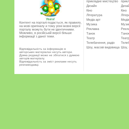
прикладне мистецтво
прик
Дизайн
Диза
Кіно
Кіно
Література
Літер
Увага!
Медіа арт
Медіа
Контент на порталі подається, як правило,
Музика
Музи
на мові оригіналу и тому різні мовні версії
Реклама
Рекл
порталу можуть бути не ідентичними.
Можливо, в російській версії більше
Танок
Тано
інформації з даної теми.
Театр
Теат
Телебачення, радіо
Телеб
Шоу, масові видовища
Шоу,
Відповідальність за інформацію в
авторських матеріалах несуть автори.
Думка редакції може не збігатися з думкою
авторів матеріалу.
Відповідальність за зміст реклами несуть
рекламодавці.