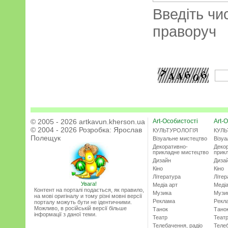
Введіть чи
праворуч
© 2005 - 2026 artkavun.kherson.ua
Art-Особистості
Art-О
© 2004 - 2026 Розробка:
Ярослав
КУЛЬТУРОЛОГІЯ
КУЛЬ
Полещук
Візуальне мистецтво
Візу
Декоративно-
Деко
прикладне мистецтво
прик
Дизайн
Диза
Кіно
Кіно
Література
Літер
Увага!
Медіа арт
Медіа
Контент на порталі подається, як правило,
Музика
Музи
на мові оригіналу и тому різні мовні версії
Реклама
Рекл
порталу можуть бути не ідентичними.
Можливо, в російській версії більше
Танок
Тано
інформації з даної теми.
Театр
Теат
Телебачення, радіо
Телеб