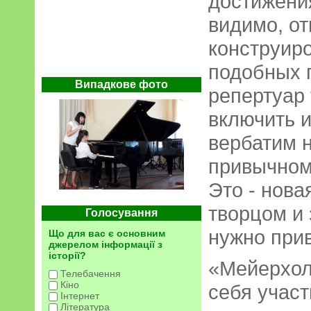
достижения
видимо, от
конструир
подобных 
Випадкове фото
репертуар 
включить и
вербатим 
привычном
Это - нов
творцом и 
Голосування
нужно при
Що для вас є основним
джерелом інформації з
історії?
«Мейерхол
Телебачення
Кіно
себя участ
Інтернет
Література