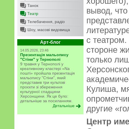
хорошего),
Танок
вывод, что
Театр
представл
Телебачення, радіо
литератур
Шоу, масові видовища
с театром.
Арт-блог
стороне жи
14.05.2026, 23:46
Презентація мальопису
только ли
"Стіни" у Тернополі
9 травня у Тернополі у
Херсонско
креативному кластері «Na
пошті» пройшла презентація
академичес
мальопису "Стіни", який
представив три культові
Кулиша, мя
проєкти зі збереження
культурної спадщини
Херсонщини. Як це було:
опрометчив
детальніше за посиланням.
Детальніше
другие «го
Центр име