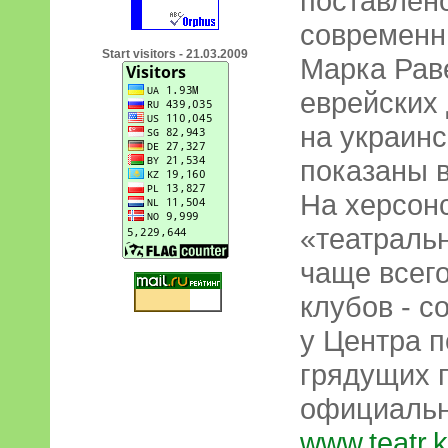
поставлен
современн
Start visitors - 21.03.2009
Марка Рав
еврейских
на украин
показаны 
На херсон
«театраль
чаще всег
клубов - 
у Центра п
грядущих 
официальн
www.teatr.