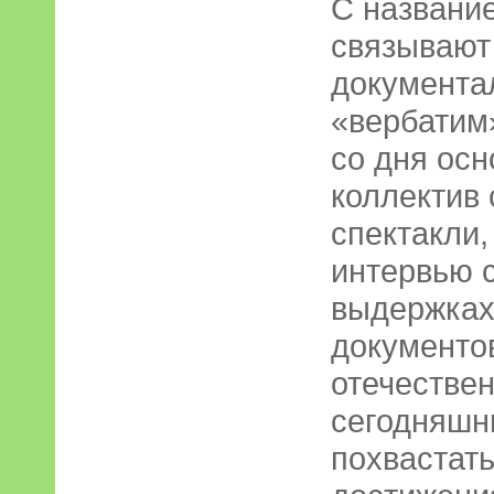
С названи
связывают
документа
«вербатим
со дня осн
коллектив
спектакли,
интервью 
выдержках
документов
отечествен
сегодняшн
похвастат