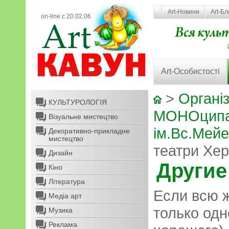
Art-Новини
Art-Бл
on-line с 20.02.06
Art-Особистості
>
Організ
КУЛЬТУРОЛОГІЯ
МОНОципа
Візуальне мистецтво
ім.Вс.Мей
Декоративно-прикладне
мистецтво
театри Хе
Дизайн
Другие
Кіно
Література
Если всю ж
Медіа арт
только одн
Музика
Реклама