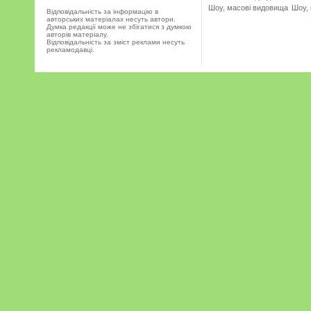
Шоу, масові видовища
Шоу,
Відповідальність за інформацію в
авторських матеріалах несуть автори.
Думка редакції може не збігатися з думкою
авторів матеріалу.
Відповідальність за зміст реклами несуть
рекламодавці.