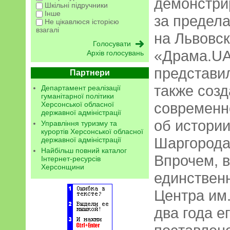
демонстри
Шкільні підручники
Інше
за предела
Не цікавлюся історією
взагалі
на Львовс
«Драма.UA
Архів голосувань
представил
Партнери
также соз
Департамент реалізації
гуманітарної політики
современн
Херсонської обласної
державної адміністрації
об истории
Управління туризму та
курортів Херсонської обласної
Шаргорода
державної адміністрації
Найбільш повний каталог
Впрочем, в
Інтернет-ресурсів
Херсонщини
единствен
Центра им.
два года 