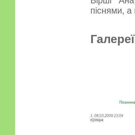
Вірші Ана
піснями, а 
Галереї
Пісеннна
1. 08.03.2009 23:04
t@isiya