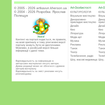
© 2005 - 2026 artkavun.kherson.ua
Art-Особистості
Art-О
© 2004 - 2026 Розробка:
Ярослав
КУЛЬТУРОЛОГІЯ
КУЛЬ
Полещук
Візуальне мистецтво
Візу
Декоративно-
Деко
прикладне мистецтво
прик
Дизайн
Диза
Кіно
Кіно
Література
Літер
Увага!
Медіа арт
Медіа
Контент на порталі подається, як правило,
Музика
Музи
на мові оригіналу и тому різні мовні версії
Реклама
Рекл
порталу можуть бути не ідентичними.
Можливо, в російській версії більше
Танок
Тано
інформації з даної теми.
Театр
Теат
Телебачення, радіо
Телеб
Шоу, масові видовища
Шоу,
Відповідальність за інформацію в
авторських матеріалах несуть автори.
Думка редакції може не збігатися з думкою
авторів матеріалу.
Відповідальність за зміст реклами несуть
рекламодавці.