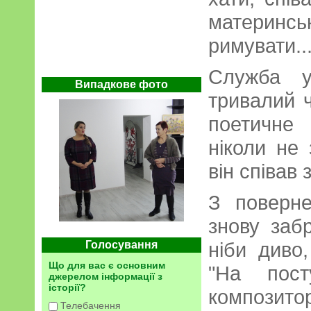
материнсь
римувати..
Служба у
Випадкове фото
тривалий 
поетичне 
ніколи не
він співав 
З поверн
знову забр
ніби диво
Голосування
Що для вас є основним
"На пост
джерелом інформації з
історії?
композит
Телебачення