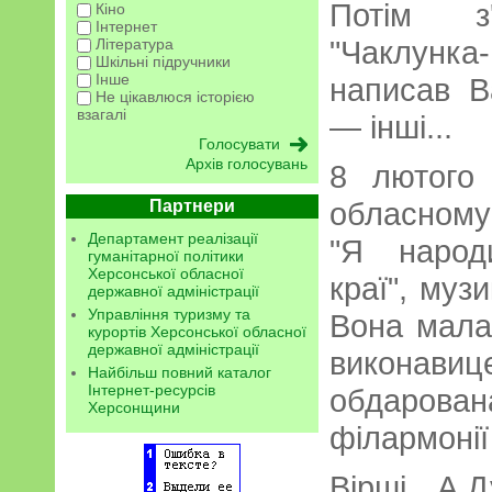
Потім з
Кіно
Інтернет
"Чаклунка
Література
Шкільні підручники
Інше
написав В
Не цікавлюся історією
взагалі
— інші...
Архів голосувань
8 лютого
обласному
Партнери
Департамент реалізації
"Я народ
гуманітарної політики
Херсонської обласної
краї", муз
державної адміністрації
Управління туризму та
Вона мала
курортів Херсонської обласної
державної адміністрації
викона
Найбільш повний каталог
Інтернет-ресурсів
обдарова
Херсонщини
філармонії
Вірші А.