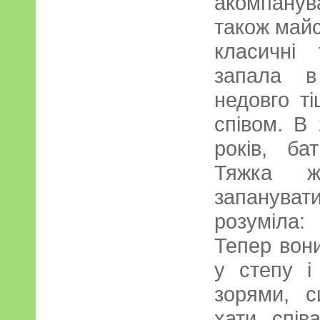
акомпанув
також майс
класичні
запала в
недовго т
співом. В 
років, ба
Тяжка ж
запануват
розуміла:
Тепер вони
у степу і
зорями, с
хати, спів