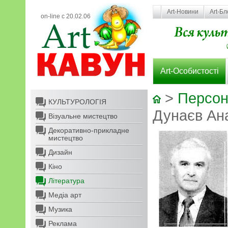
Art-Новини
Art-Бл
on-line с 20.02.06
Art-Особистості
>
Персон
КУЛЬТУРОЛОГІЯ
Дунаєв Ан
Візуальне мистецтво
Декоративно-прикладне
мистецтво
Дизайн
Кіно
Література
Медіа арт
Музика
Реклама