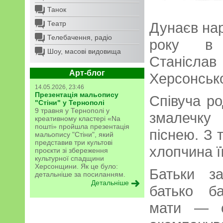
Танок
Театр
Дунаєв на
Телебачення, радіо
року в 
Шоу, масові видовища
Станіслав
Арт-блог
Херсонсько
14.05.2026, 23:46
Презентація мальопису
Співуча ро
"Стіни" у Тернополі
9 травня у Тернополі у
змалечку
креативному кластері «Na
пошті» пройшла презентація
піснею. З 
мальопису "Стіни", який
представив три культові
хлопчина ї
проєкти зі збереження
культурної спадщини
Херсонщини. Як це було:
Батьки з
детальніше за посиланням.
Детальніше
батько б
мати — с