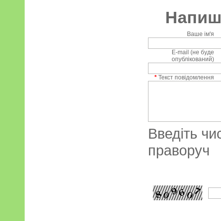
Напиші
Ваше ім'я
E-mail (не буде
опублікований)
*
Текст повідомлення
Введіть чи
праворуч