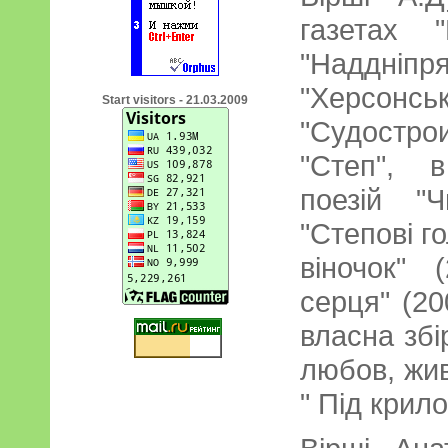
газетах "
"Наддні
"Херсонс
Start visitors - 21.03.2009
"Судостр
"Степ", 
поезій "Ч
"Степові г
віночок" 
серця" (20
власна збі
любов, жив
" Під крил