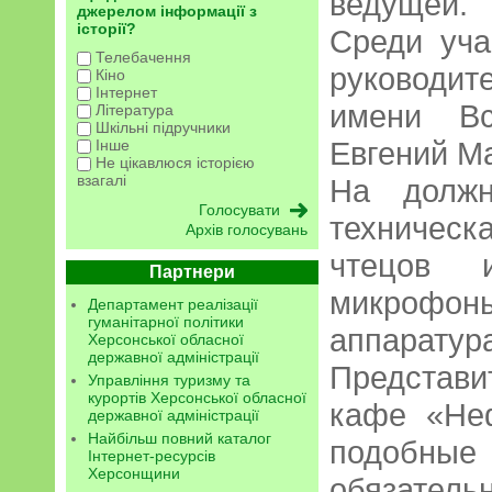
ведущей.
джерелом інформації з
історії?
Среди уча
Телебачення
руководит
Кіно
Інтернет
имени Вс
Література
Шкільні підручники
Евгений М
Інше
Не цікавлюся історією
взагалі
На должн
техническ
Архів голосувань
чтецов 
Партнери
микрофон
Департамент реалізації
гуманітарної політики
аппаратур
Херсонської обласної
державної адміністрації
Представ
Управління туризму та
курортів Херсонської обласної
кафе «Неф
державної адміністрації
Найбільш повний каталог
подобн
Інтернет-ресурсів
Херсонщини
обязательн