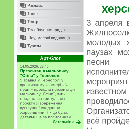
херс
Реклама
Танок
3 апреля 
Театр
Телебачення, радіо
Жилпосе
Шоу, масові видовища
молодых х
Туризм
паузах м
Арт-блог
песни 
14.05.2026, 23:46
исполните
Презентація мальопису
"Стіни" у Тернополі
мероприя
9 травня у Тернополі у
креативному кластері «Na
известно
пошті» пройшла презентація
мальопису "Стіни", який
представив три культові
провод
проєкти зі збереження
культурної спадщини
Организа
Херсонщини. Як це було:
детальніше за посиланням.
всё пройд
Детальніше