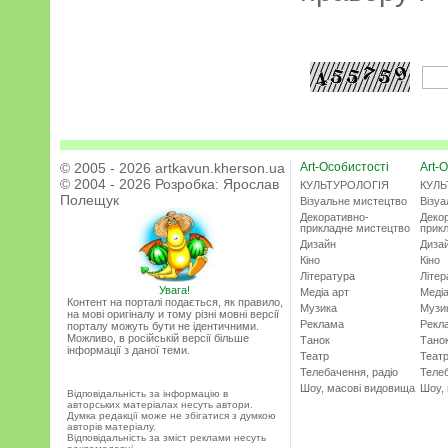
© 2005 - 2026 artkavun.kherson.ua
Art-Особистості
Art-О
© 2004 - 2026 Розробка:
Ярослав
КУЛЬТУРОЛОГІЯ
КУЛЬ
Полещук
Візуальне мистецтво
Візу
Декоративно-
Деко
прикладне мистецтво
прик
Дизайн
Диза
Кіно
Кіно
Література
Літер
Увага!
Медіа арт
Медіа
Контент на порталі подається, як правило,
Музика
Музи
на мові оригіналу и тому різні мовні версії
Реклама
Рекл
порталу можуть бути не ідентичними.
Можливо, в російській версії більше
Танок
Тано
інформації з даної теми.
Театр
Теат
Телебачення, радіо
Телеб
Шоу, масові видовища
Шоу,
Відповідальність за інформацію в
авторських матеріалах несуть автори.
Думка редакції може не збігатися з думкою
авторів матеріалу.
Відповідальність за зміст реклами несуть