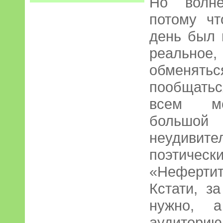
Но волне
потому чт
день был 
реальное
обменят
пообщатьс
всем мо
большой
неудиви
поэтиче
«Неферти
Кстати, з
нужно, а
аудиторию,