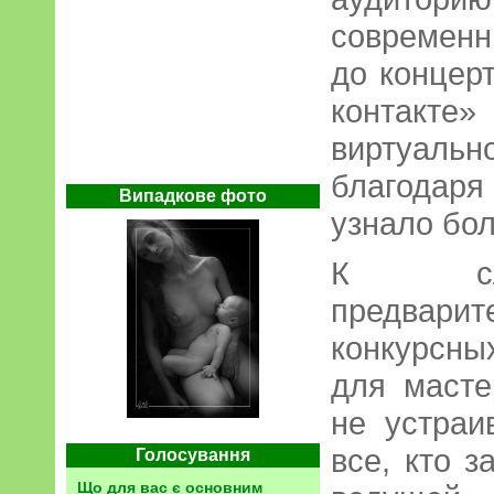
современн
до концер
контакте
виртуаль
благодар
Випадкове фото
узнало бол
К сло
предвари
конкурсны
для масте
не устраи
все, кто з
Голосування
Що для вас є основним