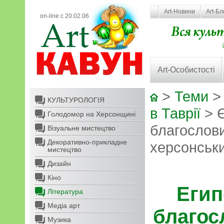
Art-Новини
Art-Бл
on-line с 20.02.06
Art-Особистості
>
Теми
КУЛЬТУРОЛОГІЯ
в Таврії
> Є
Голодомор на Херсонщині
благослов
Візуальне мистецтво
Декоративно-прикладне
херсонськи
мистецтво
Дизайн
Кіно
Егип
Література
Медіа арт
благос
Музика