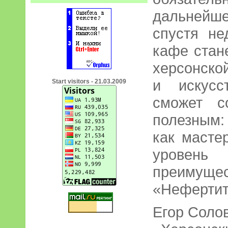
дальнейш
спустя не
кафе стан
херсонско
и искусс
Start visitors - 21.03.2009
сможет с
полезным:
как масте
уровень
преиму
«Нефертит
Егор Соло