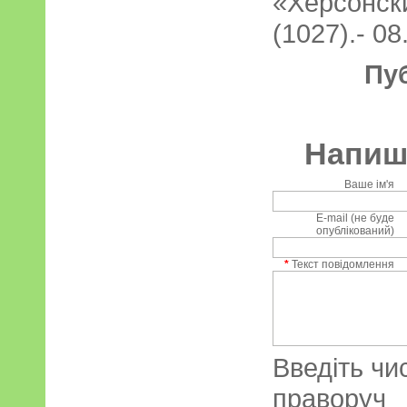
«Херсонс
(1027).- 08
Пу
Напиші
Ваше ім'я
E-mail (не буде
опублікований)
*
Текст повідомлення
Введіть чи
праворуч