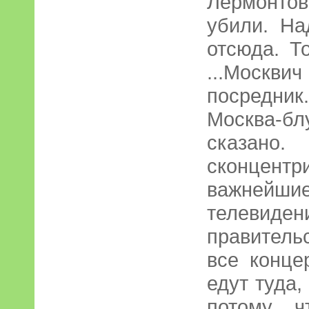
Лермонтов
убили. На
отсюда. То
...Москв
посредни
Москва-
сказа
сконцент
важней
телевиден
правитель
все конце
едут туда,
потому ч