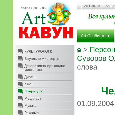
Art-Новини
Art-Бл
on-line с 20.02.06
Art-Особистості
>
Персон
КУЛЬТУРОЛОГІЯ
Суворов О
Візуальне мистецтво
слова
Декоративно-прикладне
мистецтво
Дизайн
Кіно
Че
Література
Медіа арт
01.09.2004
Музика
Реклама