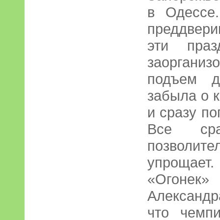
в Одессе
преддвери
эти пра
заоргани
подъем д
забыла о к
и сразу п
Все ср
позволит
упрощает
«Огонек
Александра
что чемп