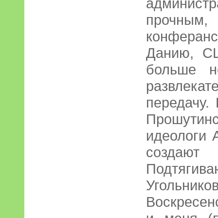
админис
прочны
конферанс
Данию, С
больше н
развлекат
передачу.
Прошути
идеологи 
создают 
Подтяг
Уголь
Воскресен