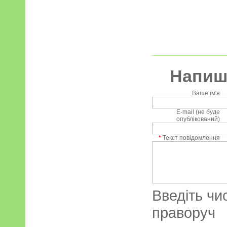
Напиші
Ваше ім'я
E-mail (не буде
опублікований)
*
Текст повідомлення
Введіть чи
праворуч