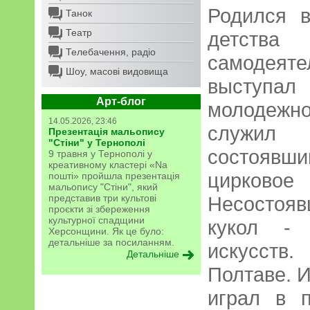
Родился в
Танок
Театр
детст
Телебачення, радіо
самодеят
Шоу, масові видовища
выступа
Арт-блог
молодежн
14.05.2026, 23:46
служил
Презентація мальопису
"Стіни" у Тернополі
состоявши
9 травня у Тернополі у
креативному кластері «Na
цирко
пошті» пройшла презентація
мальопису "Стіни", який
представив три культові
Несостояв
проєкти зі збереження
культурної спадщини
кукол - 
Херсонщини. Як це було:
детальніше за посиланням.
искусств
Детальніше
Полтаве. И
играл в п