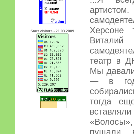
артистом
самодеяте
Херсоне 
Start visitors - 21.03.2009
Виталий
самодея
театр в Д
Мы давали
— в год
собиралис
тогда еще
вставлял
«Волосы», 
пущали 