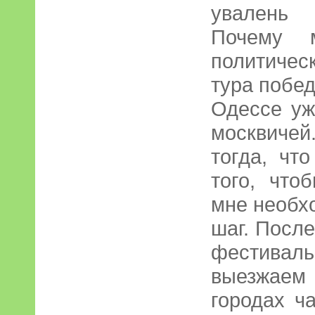
увалень 
Почему м
политичес
тура побед
Одессе уж
москвиче
тогда, чт
того, что
мне необх
шаг. После
фестиваль
выезжаем 
городах ч