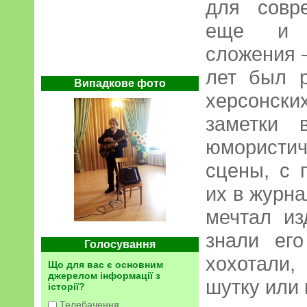
для совр
еще и т
сложения —
лет был 
Випадкове фото
херсонски
заметки 
юмористи
сцены, с 
их в журн
мечтал из
знали ег
Голосування
хохотали
Що для вас є основним
джерелом інформації з
шутку или 
історії?
Телебачення