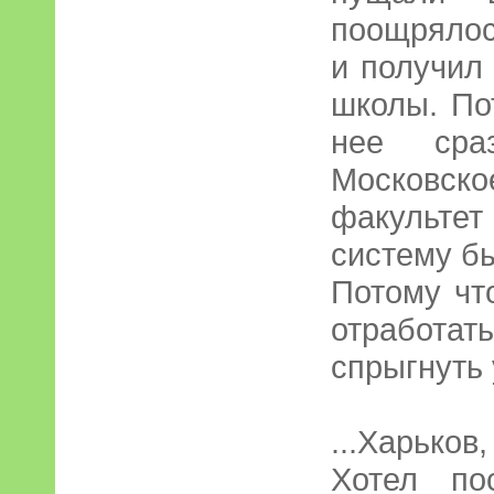
поощрялос
и получил
школы. По
нее сра
Московско
факульт
систему б
Потому чт
отработа
спрыгнуть 
...Харько
Хотел по