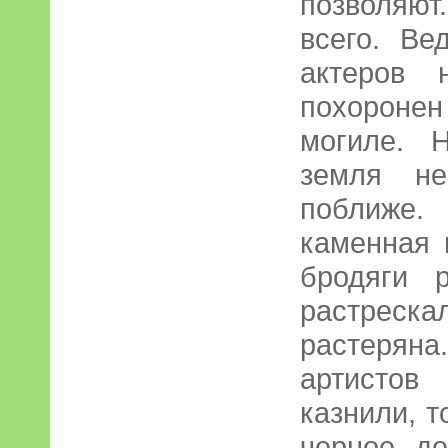
позволяют
всего. Ве
актеров 
похоронен
могиле. 
земля не
поближе.
каменная 
бродяги 
растрес
растеряна
артистов
казнили, т
черное д