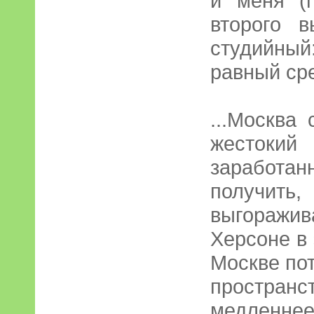
и меня (
второго 
студийный
равный сре
...Москва
жестокий
заработ
получи
выгоражив
Херсоне в
Москве по
пространс
медленне