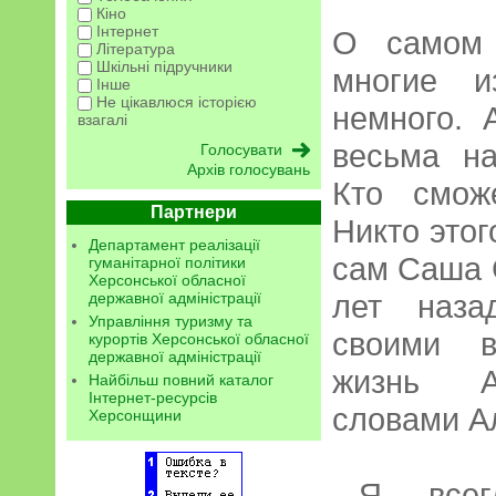
Кіно
Інтернет
О самом 
Література
Шкільні підручники
многие и
Інше
Не цікавлюся історією
немного. 
взагалі
весьма н
Архів голосувань
Кто смож
Партнери
Никто этог
Департамент реалізації
сам Саша 
гуманітарної політики
Херсонської обласної
лет наза
державної адміністрації
Управління туризму та
своими в
курортів Херсонської обласної
державної адміністрації
жизнь А
Найбільш повний каталог
Інтернет-ресурсів
словами А
Херсонщини
...Я все