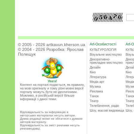
© 2005 - 2026 artkavun.kherson.ua
Art-Особистості
Art-О
© 2004 - 2026 Розробка:
Ярослав
КУЛЬТУРОЛОГІЯ
КУЛЬ
Полещук
Візуальне мистецтво
Візу
Декоративно-
Деко
прикладне мистецтво
прик
Дизайн
Диза
Кіно
Кіно
Література
Літер
Увага!
Медіа арт
Медіа
Контент на порталі подається, як правило,
Музика
Музи
на мові оригіналу и тому різні мовні версії
Реклама
Рекл
порталу можуть бути не ідентичними.
Можливо, в російській версії більше
Танок
Тано
інформації з даної теми.
Театр
Теат
Телебачення, радіо
Телеб
Шоу, масові видовища
Шоу,
Відповідальність за інформацію в
авторських матеріалах несуть автори.
Думка редакції може не збігатися з думкою
авторів матеріалу.
Відповідальність за зміст реклами несуть
рекламодавці.