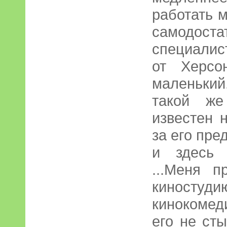
работать 
самодоста
специалист
от Херсо
маленьки
такой же
известен 
за его пре
и здесь 
...Меня 
киностуд
кинокомед
его не ст