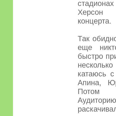
стадиона
Херсон 
концерта.
Так обидн
еще никт
быстро пр
нескольк
катаюсь с
Апина, Юр
Потом ф
Аудитор
раска