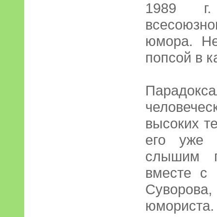
1989 г.
всесоюзн
юмора. Не
попсой в к
Парадокс
человеч
высоких т
его уже 
слышим 
вместе с 
Суворова
юмориста.