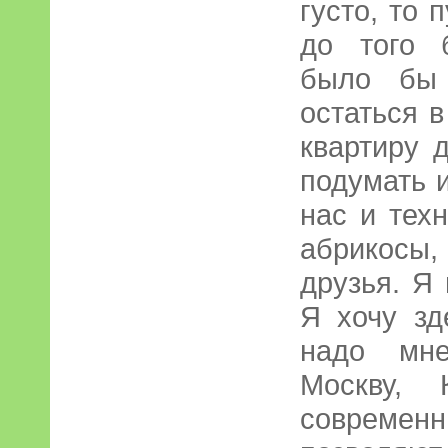
густо, то 
до того 
было бы 
остаться в
квартиру 
подумать и
нас и тех
абрикосы,
друзья. Я
Я хочу зд
надо мне
Москву,
совреме