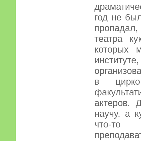
драматиче
год не бы
пропадал,
театра ку
которых 
институ
организов
в цирко
факульта
актеров. 
научу, а 
что-то
преподават