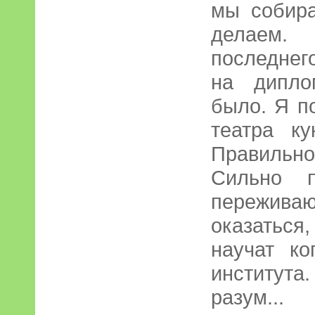
мы собира
делаем
последнего
на дипло
было. Я п
театра ку
Правильно
Сильно 
пережив
оказатьс
научат ко
института
разум...