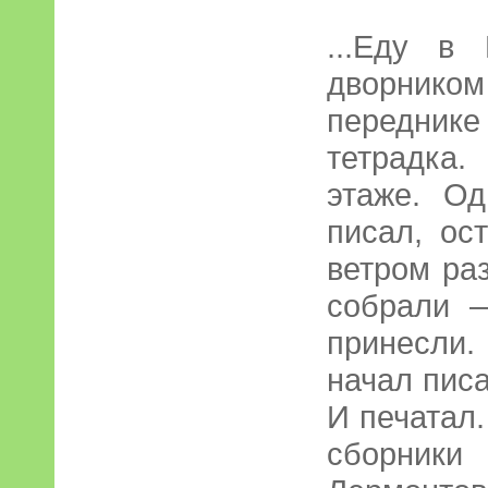
...Еду в
дворником 
переднике
тетрадка
этаже. О
писал, ос
ветром ра
собрали 
принесли.
начал писа
И печатал.
сборники 