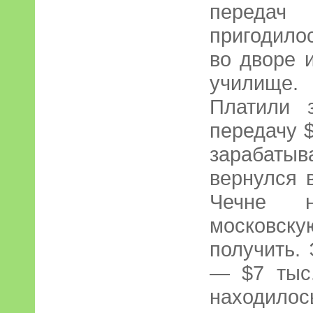
передач
пригодилос
во дворе 
училище.
Платили 
передачу $
зарабаты
вернулся 
Чечне н
московску
получить.
— $7 тыс
находилось