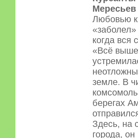
Мересьев
Любовью к
«заболел» 
когда вся 
«Всё выше
устремила
неотложных
земле. В 
комсомоль
берегах А
отправилс
Здесь, на 
города, он