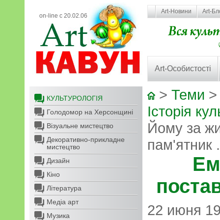
Art-Новини
Art-Бл
on-line с 20.02.06
Art-Особистості
>
Теми
КУЛЬТУРОЛОГІЯ
Історія кул
Голодомор на Херсонщині
Йому за ж
Візуальне мистецтво
Декоративно-прикладне
пам'ятник .
мистецтво
Ем
Дизайн
Кіно
постав
Література
Медіа арт
22 июня 19
Музика