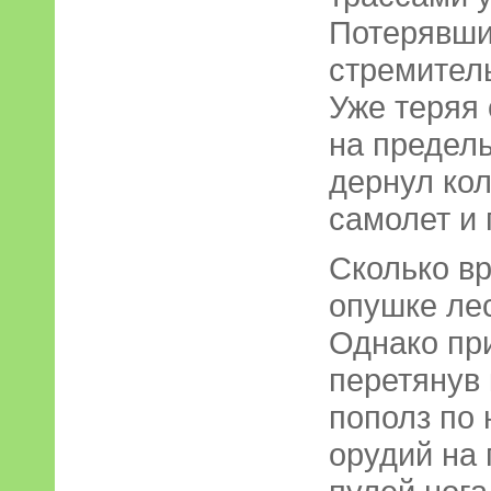
Потерявши
стремитель
Уже теряя 
на предел
дернул ко
самолет и 
Сколько в
опушке лес
Однако при
перетянув
пополз по 
орудий на