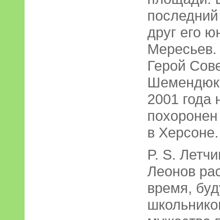
последний
друг его ю
Мересьев.
Герой Сов
Шемендюк 
2001 года 
похоронен
в Херсоне.
P. S. Летч
Леонов рас
время, бу
школьником