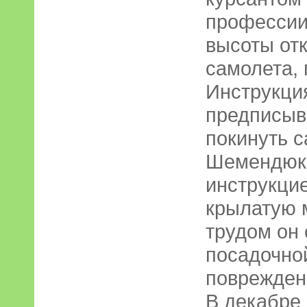
профессии
высоты отк
самолета,
Инструкция
предписыв
покинуть с
Шемендюк,
инструкци
крылатую 
трудом он 
посадочно
поврежден
В декабре 