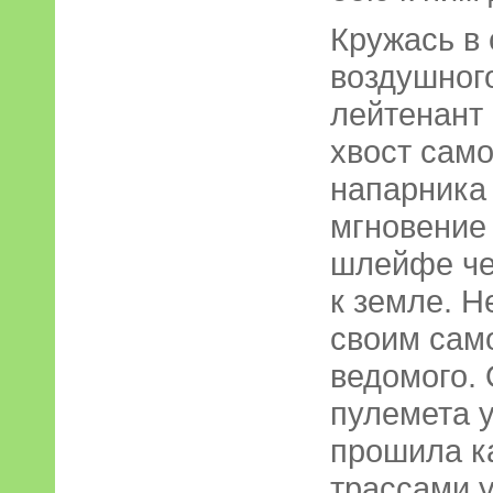
Кружась в
воздушног
лейтенант 
хвост сам
напарника
мгновение
шлейфе че
к земле. Н
своим сам
ведомого.
пулемета у
прошила к
трассами у