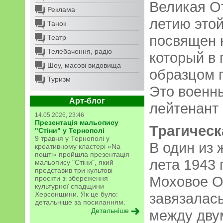
Великая От
Реклама
летию этой
Танок
посвящен 
Театр
Телебачення, радіо
который в 
Шоу, масові видовища
образцом 
Туризм
Это военн
Арт-блог
лейтенант
14.05.2026, 23:46
Презентація мальопису
Трагическ
"Стіни" у Тернополі
9 травня у Тернополі у
В один из 
креативному кластері «Na
пошті» пройшла презентація
лета 1943 
мальопису "Стіни", який
представив три культові
Моховое О
проєкти зі збереження
культурної спадщини
Херсонщини. Як це було:
завязалас
детальніше за посиланням.
Детальніше
между дву