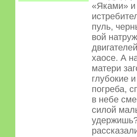
«Яками» и 
истребите
пуль, чер
вой натру
двигателе
хаосе. А н
матери заг
глубокие 
погреба, с
в небе сме
силой мал
удержишь?
рассказали