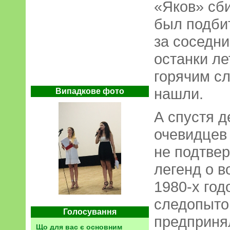
«Яков» сб
был подбит
за соседн
останки ле
горячим сл
нашли.
Випадкове фото
А спустя д
очевидцев
не подтве
легенд о в
1980-х год
следопыто
Голосування
предприня
Що для вас є основним