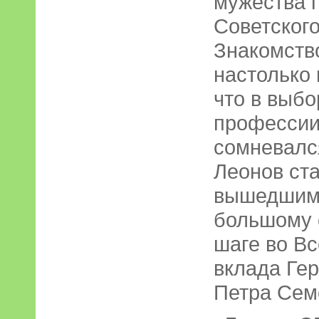
мужества 
Советског
Знакомств
настолько 
что в выб
профессии
сомневался
Леонов ст
вышедшим 
большому с
шаге во В
вклада Ге
Петра Сем