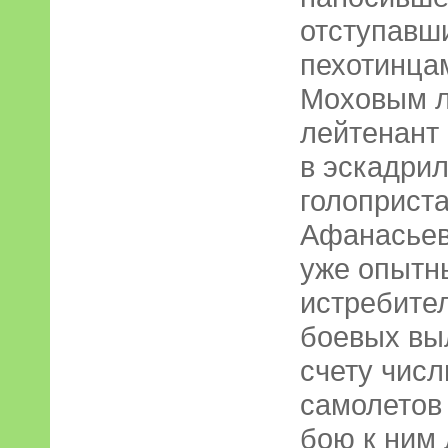
отступавш
пехотинца
Моховым л
лейтенант
в эскадрил
голоприст
Афанасьев
уже опытн
истребите
боевых выл
счету числ
самолетов 
бою к ним 