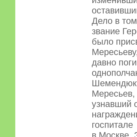
оставивший
Дело в том
звание Ге
было прис
Мересьеву,
давно пог
однополча
Шемендюку
Мересьев, 
узнавший о
награждени
госпитале
в Москве. 