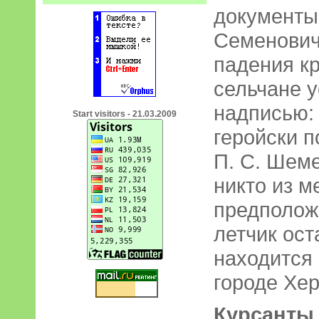
документы
Семенович
падения к
сельчане у
надписью: 
Start visitors - 21.03.2009
геройски п
П. С. Шем
никто из м
предположи
летчик ост
находится
городе Хер
Курсанты