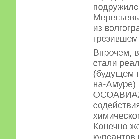
подружилс
Мересьевы
из волгогр
грезившем 
Впрочем, 
стали реал
(будущем 
на-Амуре)
ОСОАВИАХ
содействи
химическом
Конечно же
курсантов