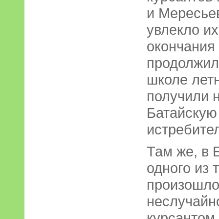
и Мересьев
увлекло их
окончания 
продолжил
школе летн
получили 
Батайскую
истребите
Там же, в 
одного из 
произошло
неслучайн
курсантом