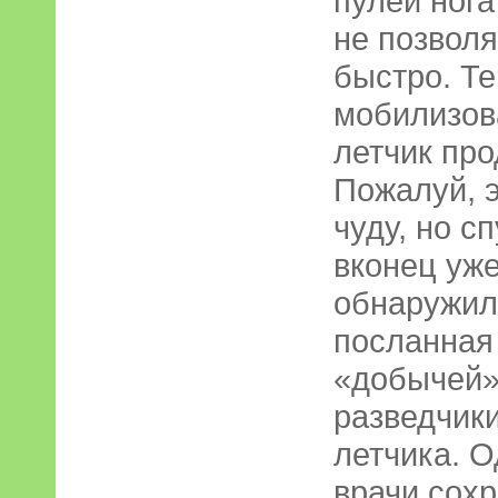
пулей нога
не позволя
быстро. Те
мобилизов
летчик про
Пожалуй, 
чуду, но с
вконец уже
обнаружил
посланная 
«добычей»
разведчики
летчика. О
врачи сохр