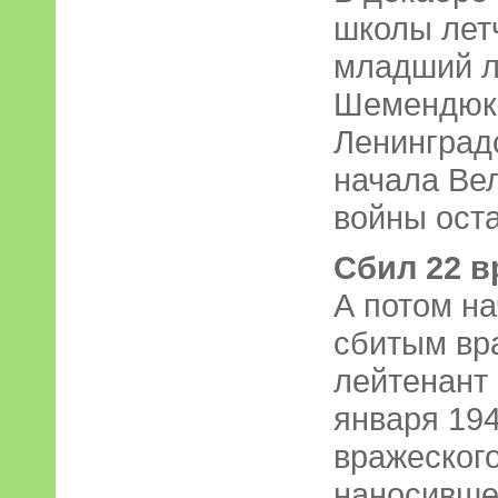
школы лет
младший л
Шемендюк 
Ленинградс
начала Ве
войны оста
Сбил 22 в
А потом на
сбитым вр
лейтенант
января 194
вражеског
наносивше