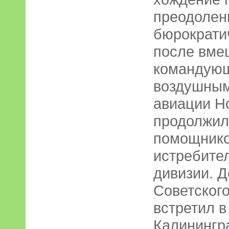
преодолен
бюрократи
после вме
командующ
воздушным
авиации Н
продолжил
помощнико
истребите
дивизии. 
Советског
встретил в
Калинингра