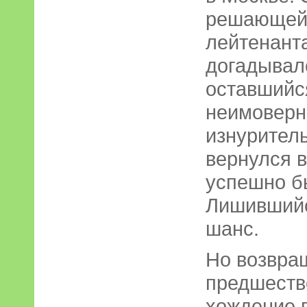
решающей 
лейтенант
догадывал
оставшийся
неимоверно
изнуритель
вернулся 
успешно бь
Лишившийс
шанс.
Но возвра
предшеств
хождение 