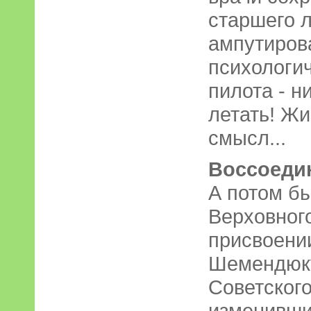
старшего 
ампутиров
психологи
пилота - н
летать! Жи
смысл...
Воссоеди
А потом б
Верховног
присвоени
Шемендюку
Советского
изменивший