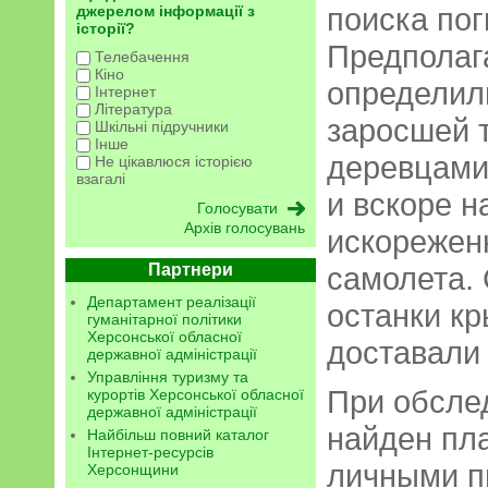
поиска по
джерелом інформації з
історії?
Предполаг
Телебачення
Кіно
определили
Інтернет
Література
заросшей 
Шкільні підручники
Інше
деревцами
Не цікавлюся історією
взагалі
и вскоре н
Архів голосувань
искорежен
Партнери
самолета.
Департамент реалізації
останки к
гуманітарної політики
Херсонської обласної
доставали
державної адміністрації
Управління туризму та
При обсле
курортів Херсонської обласної
державної адміністрації
найден пла
Найбільш повний каталог
Інтернет-ресурсів
личными п
Херсонщини