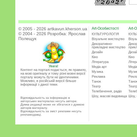
© 2005 - 2026 artkavun.kherson.ua
Art-Особистості
Art-О
© 2004 - 2026 Розробка:
Ярослав
КУЛЬТУРОЛОГІЯ
КУЛЬ
Полещук
Візуальне мистецтво
Візу
Декоративно-
Деко
прикладне мистецтво
прик
Дизайн
Диза
Кіно
Кіно
Література
Літер
Увага!
Медіа арт
Медіа
Контент на порталі подається, як правило,
Музика
Музи
на мові оригіналу и тому різні мовні версії
Реклама
Рекл
порталу можуть бути не ідентичними.
Можливо, в російській версії більше
Танок
Тано
інформації з даної теми.
Театр
Теат
Телебачення, радіо
Телеб
Шоу, масові видовища
Шоу,
Відповідальність за інформацію в
авторських матеріалах несуть автори.
Думка редакції може не збігатися з думкою
авторів матеріалу.
Відповідальність за зміст реклами несуть
рекламодавці.