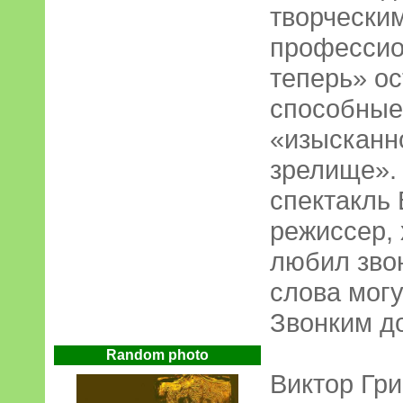
творчески
профессио
теперь» о
способные
«изысканн
зрелище». 
спектакль 
режиссер, 
любил звон
слова могу
Звонким д
Random photo
Виктор Гри