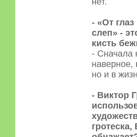
нет.
- «От гла
слеп» - эт
кисть бе
- Сначала 
наверное, 
но и в жиз
- Виктор 
использо
художеств
гротеска, 
обнажает