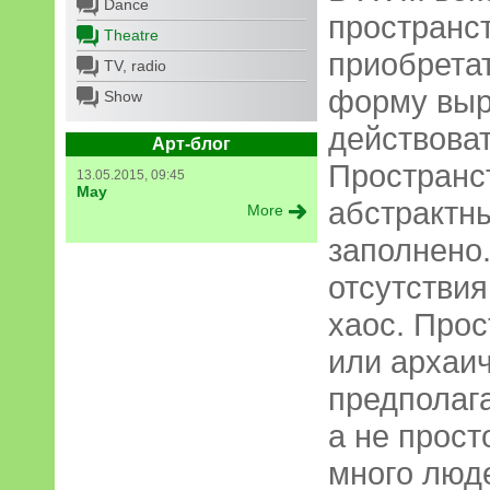
Dance
пространс
Theatre
приобрета
TV, radio
форму выр
Show
действоват
Арт-блог
Пространс
13.05.2015, 09:45
May
абстрактны
More
заполнено
отсутствия
хаос. Про
или архаи
предполага
а не прост
много люд