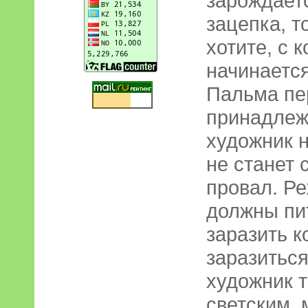
зарождаетс
зацепка, т
хотите, с 
начинается
Пальма пе
принадлеж
художник 
не станет 
провал. Р
должны пит
заразить к
заразитьс
художник 
светским, 