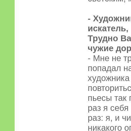
- Художни
искатель,
Трудно Ва
чужие до
- Мне не т
попадал на
художника
повторитьс
пьесы так 
раз я себя
раз: я, и 
никакого о