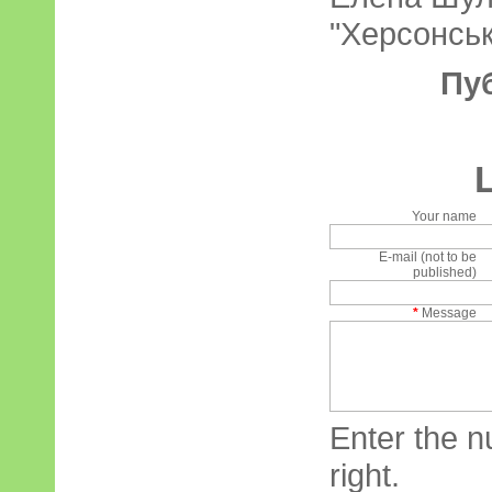
"Херсонськ
Пу
Your name
E-mail (not to be
published)
*
Message
Enter the n
right.