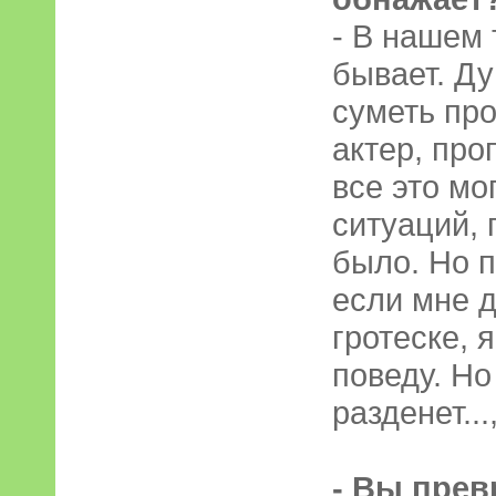
- В нашем 
бывает. Д
суметь про
актер, про
все это мо
ситуаций, 
было. Но п
если мне д
гротеске, 
поведу. Но
разденет...
- Вы прев