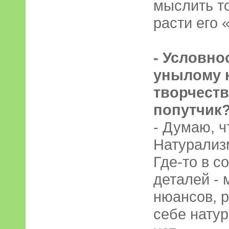
мыслить то
расти его 
- Условно
унылому н
творчест
попутчик
- Думаю, ч
Натурализ
Где-то в с
деталей - 
нюансов, р
себе натур