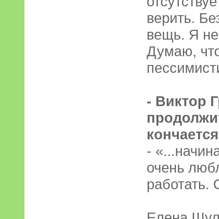
отсутствуе
верить. Бе
вещь. Я не
Думаю, что
пессимист
- Виктор 
продолжит
кончается 
- «...начи
очень любл
работать.
Елена Шул