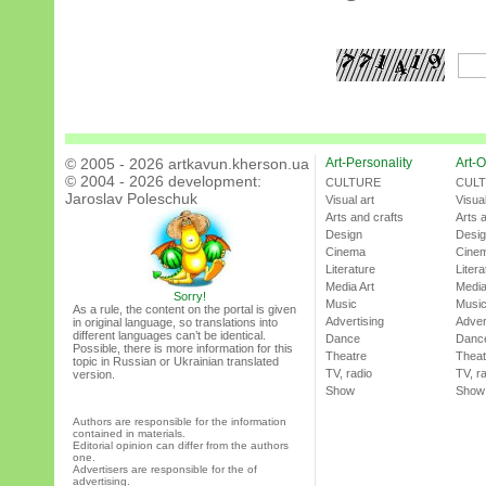
© 2005 - 2026 artkavun.kherson.ua
Art-Personality
Art-O
© 2004 - 2026 development:
CULTURE
CUL
Jaroslav Poleschuk
Visual art
Visual
Arts and crafts
Arts 
Design
Desi
Cinema
Cine
Literature
Litera
Media Art
Media
Sorry!
Music
Musi
As a rule, the content on the portal is given
Advertising
Adver
in original language, so translations into
different languages can’t be identical.
Dance
Danc
Possible, there is more information for this
Theatre
Theat
topic in Russian or Ukrainian translated
TV, radio
TV, r
version.
Show
Show
Authors are responsible for the information
contained in materials.
Editorial opinion can differ from the authors
one.
Advertisers are responsible for the of
advertising.