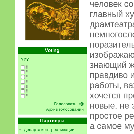
человек со
главный х
драмтеатра
немногосло
поразител
Voting
изображаю
???
знающий жи
!!!
!!!
правдиво и
!!!
!!!
работы, ва
!!!
!!!
хочется пр
!!!
новые, не 
Архив голосований
простое ре
Партнеры
а самое м
Департамент реализации