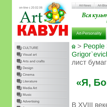
Art-News
Art-Bl
on-line с 20.02.06
Art-Personality
>
People
CULTURE
Grigor`evic
Visual art
лист бума
Arts and crafts
Design
Cinema
«Я, Бо
Literature
Media Art
Music
Advertising
В XVIII ве