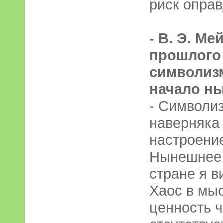
риск опра
- В. Э. М
прошлого
символиз
начало н
- Символи
наверняка
настроение
Нынешнее 
стране я в
Хаос в мыс
ценность 